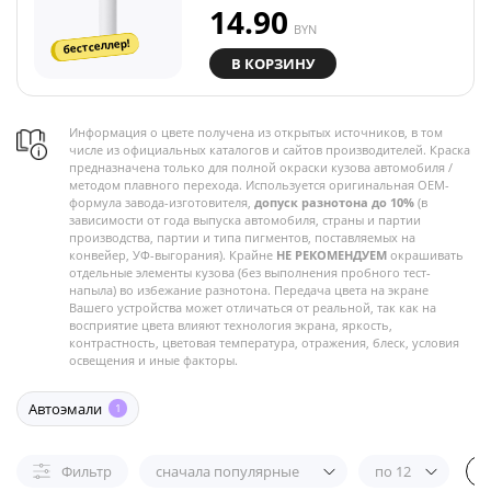
14.90
BYN
бестселлер!
В КОРЗИНУ
Информация о цвете получена из открытых источников, в том
числе из официальных каталогов и сайтов производителей. Краска
предназначена только для полной окраски кузова автомобиля /
методом плавного перехода. Используется оригинальная OEM-
формула завода-изготовителя,
допуск разнотона до 10%
(в
зависимости от года выпуска автомобиля, страны и партии
производства, партии и типа пигментов, поставляемых на
конвейер, УФ-выгорания). Крайне
НЕ РЕКОМЕНДУЕМ
окрашивать
отдельные элементы кузова (без выполнения пробного тест-
напыла) во избежание разнотона. Передача цвета на экране
Вашего устройства может отличаться от реальной, так как на
восприятие цвета влияют технология экрана, яркость,
контрастность, цветовая температура, отражения, блеск, условия
освещения и иные факторы.
Автоэмали
1
Фильтр
сначала популярные
по 12