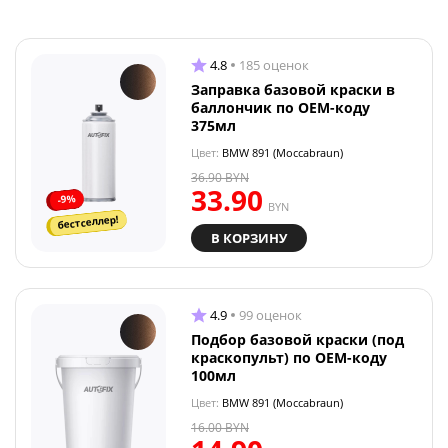
4.8
185 оценок
Заправка базовой краски в
баллончик по OEM-коду
375мл
Цвет:
BMW 891 (Moccabraun)
36.90
BYN
33.90
-9%
BYN
бестселлер!
В КОРЗИНУ
4.9
99 оценок
Подбор базовой краски (под
краскопульт) по OEM-коду
100мл
Цвет:
BMW 891 (Moccabraun)
16.00
BYN