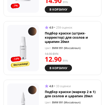
14.90
BYN
-7%
В КОРЗИНУ
4.9
259 оценок
Подбор краски (штрих-
корректор) для сколов и
царапин 20мл
Цвет:
BMW 891 (Moccabraun)
14.90
BYN
12.90
-14%
BYN
бестселлер!
В КОРЗИНУ
4.8
33 оценки
Подбор краски (маркер 2 в 1)
для сколов и царапин 20мл
Цвет:
BMW 891 (Moccabraun)