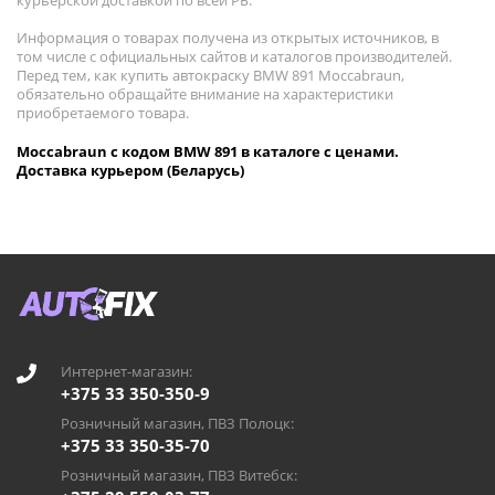
курьерской доставкой по всей РБ.
Информация о товарах получена из открытых источников, в
том числе с официальных сайтов и каталогов производителей.
Перед тем, как купить автокраску BMW 891 Moccabraun,
обязательно обращайте внимание на характеристики
приобретаемого товара.
Moccabraun с кодом BMW 891 в каталоге с ценами.
Доставка курьером (Беларусь)
Интернет-магазин:
+375 33 350-350-9
Розничный магазин, ПВЗ Полоцк:
+375 33 350-35-70
Розничный магазин, ПВЗ Витебск: