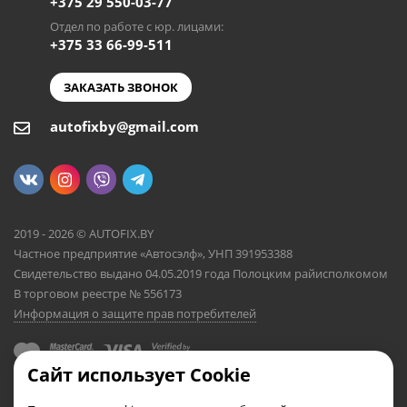
+375 29 550-03-77
Отдел по работе с юр. лицами:
+375 33 66-99-511
ЗАКАЗАТЬ ЗВОНОК
autofixby@gmail.com
2019 - 2026 © AUTOFIX.BY
Частное предприятие «Автосэлф», УНП 391953388
Свидетельство выдано 04.05.2019 года Полоцким райисполкомом
В торговом реестре № 556173
Информация о защите прав потребителей
Сайт использует Cookie