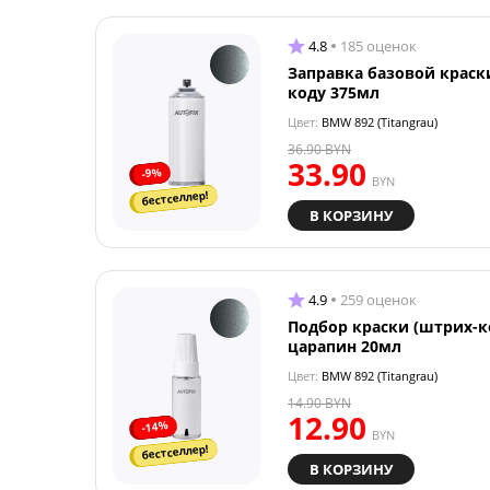
4.8
185 оценок
Заправка базовой краск
коду 375мл
Цвет:
BMW 892 (Titangrau)
36.90
BYN
33.90
-9%
BYN
бестселлер!
В КОРЗИНУ
4.9
259 оценок
Подбор краски (штрих-к
царапин 20мл
Цвет:
BMW 892 (Titangrau)
14.90
BYN
12.90
-14%
BYN
бестселлер!
В КОРЗИНУ