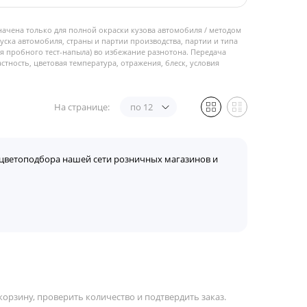
начена только для полной окраски кузова автомобиля / методом
пуска автомобиля, страны и партии производства, партии и типа
 пробного тест-напыла) во избежание разнотона. Передача
стность, цветовая температура, отражения, блеск, условия
На странице:
по 12
цветоподбора нашей сети розничных магазинов и
орзину, проверить количество и подтвердить заказ.