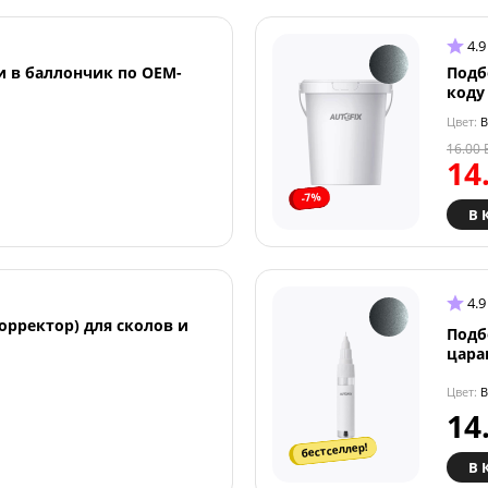
4.9
и в баллончик по OEM-
Подб
коду
Цвет:
B
16.00
14
-7%
В 
4.9
орректор) для сколов и
Подб
цара
Цвет:
B
14
бестселлер!
В 