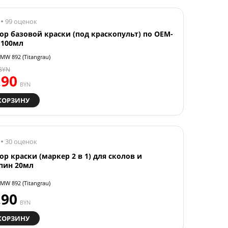
99 оценок
ор базовой краски (под краскопульт) по OEM-
 100мл
MW 892 (Titangrau)
BYN
.90
BYN
КОРЗИНУ
30 оценок
ор краски (маркер 2 в 1) для сколов и
пин 20мл
MW 892 (Titangrau)
.90
BYN
КОРЗИНУ