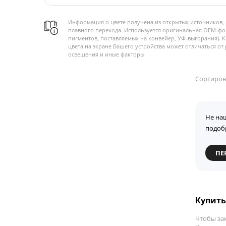
Информация о цвете получена из открытых источников, 
плавного перехода. Используется оригинальная OEM-фо
пигментов, поставляемых на конвейер, УФ-выгорания). 
цвета на экране Вашего устройства может отличаться от 
освещения и иные факторы.
Сортиров
Не на
подоб
ПЕ
Купить
Чтобы за