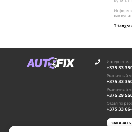
Купить он
Информац
как купи
Titangra
Интернет-маг
+375 33 35
Розничный ма
+375 33 35
Розничный ма
+375 29 55
Отдел по рабо
+375 33 66
ЗАКАЗАТЬ