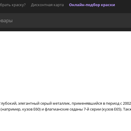
брать краску?
Дисконтная карта
Онлайн-подбор краски
то глубокий, элегантный серый металлик, применявшийся в период с 2002 
(например, кузов E60) и флагманские седаны 7-й серии (кузов E65). Т