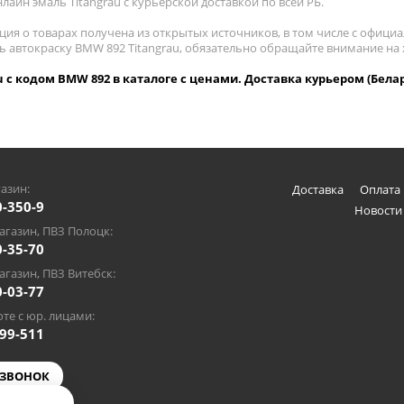
лайн эмаль Titangrau с курьерской доставкой по всей РБ.
ия о товарах получена из открытых источников, в том числе с официа
ть автокраску BMW 892 Titangrau, обязательно обращайте внимание на
u с кодом BMW 892 в каталоге с ценами. Доставка курьером (Бела
азин:
Доставка
Оплата 
0-350-9
Новости
газин, ПВЗ Полоцк:
0-35-70
газин, ПВЗ Витебск:
0-03-77
те с юр. лицами:
-99-511
 ЗВОНОК