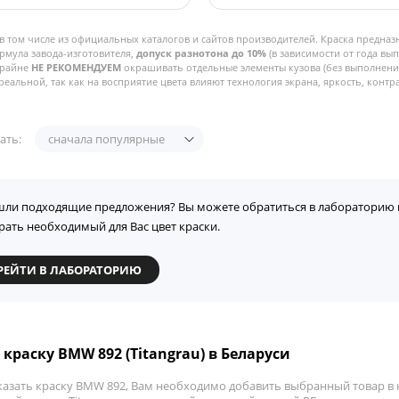
в том числе из официальных каталогов и сайтов производителей. Краска предназ
рмула завода-изготовителя,
допуск разнотона до 10%
(в зависимости от года вы
Крайне
НЕ РЕКОМЕНДУЕМ
окрашивать отдельные элементы кузова (без выполнения
реальной, так как на восприятие цвета влияют технология экрана, яркость, контра
ать:
сначала популярные
шли подходящие предложения? Вы можете обратиться в лабораторию 
рать необходимый для Вас цвет краски.
РЕЙТИ В ЛАБОРАТОРИЮ
 краску BMW 892 (Titangrau) в Беларуси
казать краску BMW 892, Вам необходимо добавить выбранный товар в к