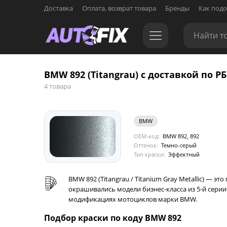
Доставка
Оплата, возврат товара
Бренды
Как подо
BMW 892 (Titangrau) с доставкой по РБ
4 товара
BMW
OEM-код:
BMW 892, 892
Оттенок:
Темно-серый
Тип краски:
Эффектный
BMW 892 (Titangrau / Titanium Gray Metallic) — э
окрашивались модели бизнес-класса из 5-й серии 
модификациях мотоциклов марки BMW.
Подбор краски по коду BMW 892