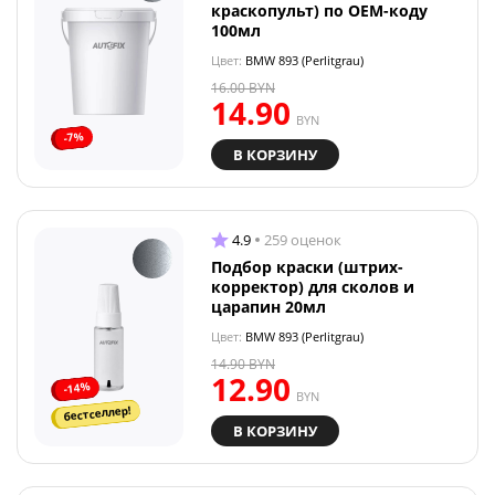
краскопульт) по OEM-коду
100мл
Цвет:
BMW 893 (Perlitgrau)
16.00
BYN
14.90
BYN
-7%
В КОРЗИНУ
4.9
259 оценок
Подбор краски (штрих-
корректор) для сколов и
царапин 20мл
Цвет:
BMW 893 (Perlitgrau)
14.90
BYN
12.90
-14%
BYN
бестселлер!
В КОРЗИНУ