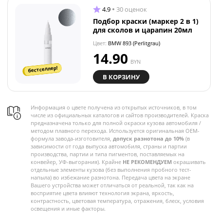
4.9
30 оценок
Подбор краски (маркер 2 в 1)
для сколов и царапин 20мл
Цвет:
BMW 893 (Perlitgrau)
14.90
BYN
бестселлер!
В КОРЗИНУ
Информация о цвете получена из открытых источников, в том
числе из официальных каталогов и сайтов производителей. Краска
предназначена только для полной окраски кузова автомобиля /
методом плавного перехода. Используется оригинальная OEM-
формула завода-изготовителя,
допуск разнотона до 10%
(в
зависимости от года выпуска автомобиля, страны и партии
производства, партии и типа пигментов, поставляемых на
конвейер, УФ-выгорания). Крайне
НЕ РЕКОМЕНДУЕМ
окрашивать
отдельные элементы кузова (без выполнения пробного тест-
напыла) во избежание разнотона. Передача цвета на экране
Вашего устройства может отличаться от реальной, так как на
восприятие цвета влияют технология экрана, яркость,
контрастность, цветовая температура, отражения, блеск, условия
освещения и иные факторы.