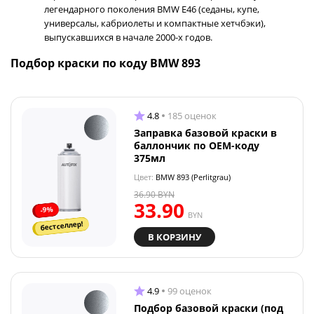
легендарного поколения BMW E46 (седаны, купе,
универсалы, кабриолеты и компактные хетчбэки),
выпускавшихся в начале 2000-х годов.
Подбор краски по коду BMW 893
4.8
185 оценок
Заправка базовой краски в
баллончик по OEM-коду
375мл
Цвет:
BMW 893 (Perlitgrau)
36.90
BYN
33.90
-9%
BYN
бестселлер!
В КОРЗИНУ
4.9
99 оценок
Подбор базовой краски (под