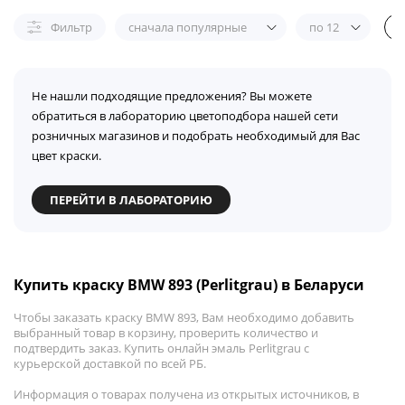
Фильтр
сначала популярные
по 12
Не нашли подходящие предложения? Вы можете
обратиться в лабораторию цветоподбора нашей сети
розничных магазинов и подобрать необходимый для Вас
цвет краски.
ПЕРЕЙТИ В ЛАБОРАТОРИЮ
Купить краску BMW 893 (Perlitgrau) в Беларуси
Чтобы заказать краску BMW 893, Вам необходимо добавить
выбранный товар в корзину, проверить количество и
подтвердить заказ. Купить онлайн эмаль Perlitgrau с
курьерской доставкой по всей РБ.
Информация о товарах получена из открытых источников, в