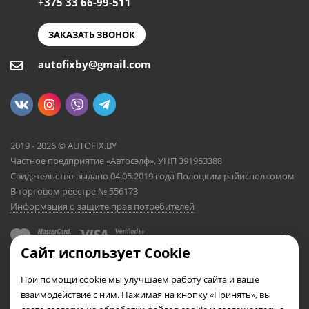
+375 33 66-99-511
ЗАКАЗАТЬ ЗВОНОК
autofixby@gmail.com
2019 - 2026 © AUTOFIX.BY
Частное предприятие «Автосэлф», УНП 391953388
Свидетельство выдано 04.05.2019 года Полоцким райисполкомом
В торговом реестре № 556173
Информация о защите прав потребителей
Сайт использует Cookie
При помощи cookie мы улучшаем работу сайта и ваше
взаимодействие с ним. Нажимая на кнопку «Принять», вы