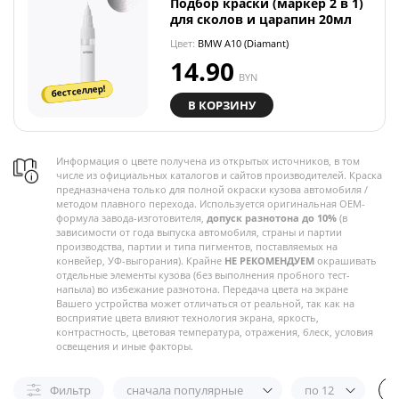
Подбор краски (маркер 2 в 1)
для сколов и царапин 20мл
Цвет:
BMW A10 (Diamant)
14.90
BYN
бестселлер!
В КОРЗИНУ
Информация о цвете получена из открытых источников, в том
числе из официальных каталогов и сайтов производителей. Краска
предназначена только для полной окраски кузова автомобиля /
методом плавного перехода. Используется оригинальная OEM-
формула завода-изготовителя,
допуск разнотона до 10%
(в
зависимости от года выпуска автомобиля, страны и партии
производства, партии и типа пигментов, поставляемых на
конвейер, УФ-выгорания). Крайне
НЕ РЕКОМЕНДУЕМ
окрашивать
отдельные элементы кузова (без выполнения пробного тест-
напыла) во избежание разнотона. Передача цвета на экране
Вашего устройства может отличаться от реальной, так как на
восприятие цвета влияют технология экрана, яркость,
контрастность, цветовая температура, отражения, блеск, условия
освещения и иные факторы.
Фильтр
сначала популярные
по 12