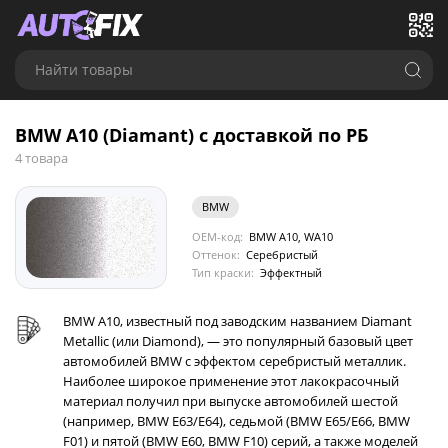
Найти товары
BMW A10 (Diamant) с доставкой по РБ
4 товара
BMW
OEM-код:
BMW A10, WA10
Оттенок:
Серебристый
Тип краски:
Эффектный
BMW A10, известный под заводским названием Diamant
Metallic (или Diamond), — это популярный базовый цвет
автомобилей BMW с эффектом серебристый металлик.
Наиболее широкое применение этот лакокрасочный
материал получил при выпуске автомобилей шестой
(например, BMW E63/E64), седьмой (BMW E65/E66, BMW
F01) и пятой (BMW E60, BMW F10) серий, а также моделей