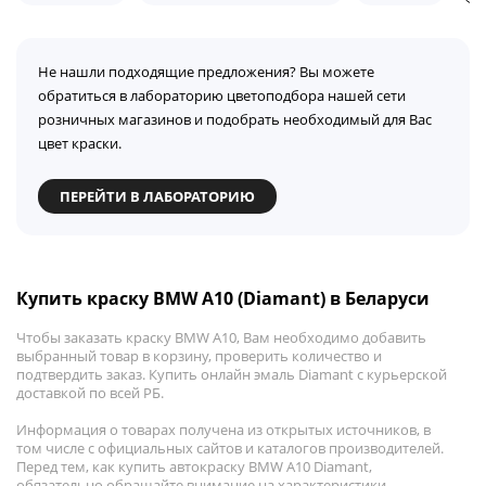
Не нашли подходящие предложения? Вы можете
обратиться в лабораторию цветоподбора нашей сети
розничных магазинов и подобрать необходимый для Вас
цвет краски.
ПЕРЕЙТИ В ЛАБОРАТОРИЮ
Купить краску BMW A10 (Diamant) в Беларуси
Чтобы заказать краску BMW A10, Вам необходимо добавить
выбранный товар в корзину, проверить количество и
подтвердить заказ. Купить онлайн эмаль Diamant с курьерской
доставкой по всей РБ.
Информация о товарах получена из открытых источников, в
том числе с официальных сайтов и каталогов производителей.
Перед тем, как купить автокраску BMW A10 Diamant,
обязательно обращайте внимание на характеристики