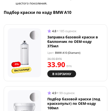
шестого поколения.
Подбор краски по коду BMW A10
4.8
185 оценок
Заправка базовой краски в
баллончик по OEM-коду
375мл
Цвет:
BMW A10 (Diamant)
36.90
BYN
33.90
-9%
BYN
бестселлер!
В КОРЗИНУ
4.9
99 оценок
Подбор базовой краски (под
краскопульт) по OEM-коду
100мл