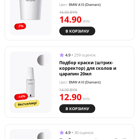
Цвет:
BMW A10 (Diamant)
16.00
BYN
14.90
BYN
-7%
В КОРЗИНУ
4.9
259 оценок
Подбор краски (штрих-
корректор) для сколов и
царапин 20мл
Цвет:
BMW A10 (Diamant)
14.90
BYN
12.90
-14%
BYN
бестселлер!
В КОРЗИНУ
4.9
30 оценок