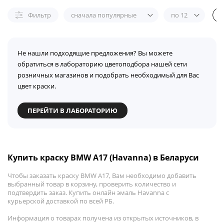
Фильтр
сначала популярные
по 12
Не нашли подходящие предложения? Вы можете
обратиться в лабораторию цветоподбора нашей сети
розничных магазинов и подобрать необходимый для Вас
цвет краски.
ПЕРЕЙТИ В ЛАБОРАТОРИЮ
Купить краску BMW A17 (Havanna) в Беларуси
Чтобы заказать краску BMW A17, Вам необходимо добавить
выбранный товар в корзину, проверить количество и
подтвердить заказ. Купить онлайн эмаль Havanna с
курьерской доставкой по всей РБ.
Информация о товарах получена из открытых источников, в