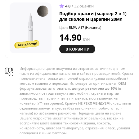
4.8
32 оценки
Подбор краски (маркер 2 в 1)
для сколов и царапин 20мл
Цвет:
BMW A17 (Havanna)
14.90
BYN
бестселлер!
В КОРЗИНУ
Информация о цвете получена из открытых источников, в том
числе из официальных каталогов и сайтов производителей. Краска
предназначена только для полной окраски кузова автомобиля /
методом плавного перехода. Используется оригинальная OEM-
формула завода-изготовителя,
допуск разнотона до 10%
(в
зависимости от года выпуска автомобиля, страны и партии
производства, партии и типа пигментов, поставляемых на
конвейер, УФ-выгорания). Крайне
НЕ РЕКОМЕНДУЕМ
окрашивать
отдельные элементы кузова (без выполнения пробного тест-
напыла) во избежание разнотона. Передача цвета на экране
Вашего устройства может отличаться от реальной, так как на
восприятие цвета влияют технология экрана, яркость,
контрастность, цветовая температура, отражения, блеск, условия
освещения и иные факторы.