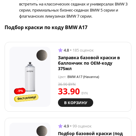
встретить на классических седанах и универсалах BMW 3
серии, премиальных бизнес-седанах BMW 5 серии и
флагманских лимузинах BMW 7 серии.
Подбор краски по коду BMW A17
4.8
185 оценок
Заправка базовой краски в
баллончик по OEM-коду
375мл
Цвет:
BMW A17 (Havanna)
36.90
BYN
33.90
-9%
BYN
бестселлер!
В КОРЗИНУ
4.9
99 оценок
Подбор базовой краски (под