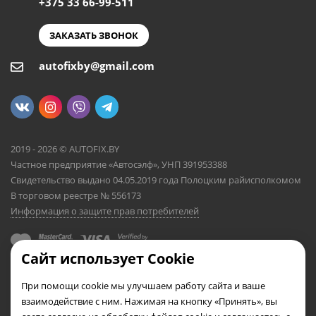
+375 33 66-99-511
ЗАКАЗАТЬ ЗВОНОК
autofixby@gmail.com
2019 - 2026 © AUTOFIX.BY
Частное предприятие «Автосэлф», УНП 391953388
Свидетельство выдано 04.05.2019 года Полоцким райисполкомом
В торговом реестре № 556173
Информация о защите прав потребителей
Сайт использует Cookie
При помощи cookie мы улучшаем работу сайта и ваше
взаимодействие с ним. Нажимая на кнопку «Принять», вы