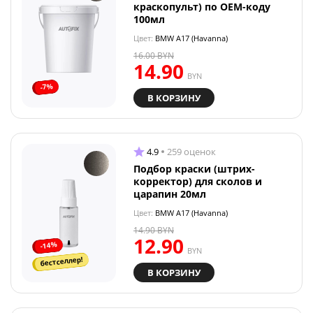
краскопульт) по OEM-коду
100мл
Цвет:
BMW A17 (Havanna)
16.00
BYN
14.90
BYN
-7%
В КОРЗИНУ
4.9
259 оценок
Подбор краски (штрих-
корректор) для сколов и
царапин 20мл
Цвет:
BMW A17 (Havanna)
14.90
BYN
12.90
-14%
BYN
бестселлер!
В КОРЗИНУ