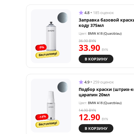
4.8
185 оценок
Заправка базовой краск
коду 375мл
Цвет:
BMW A18 (Quarzblau)
36.90
BYN
33.90
-9%
BYN
бестселлер!
В КОРЗИНУ
4.9
259 оценок
Подбор краски (штрих-к
царапин 20мл
Цвет:
BMW A18 (Quarzblau)
14.90
BYN
12.90
-14%
BYN
бестселлер!
В КОРЗИНУ