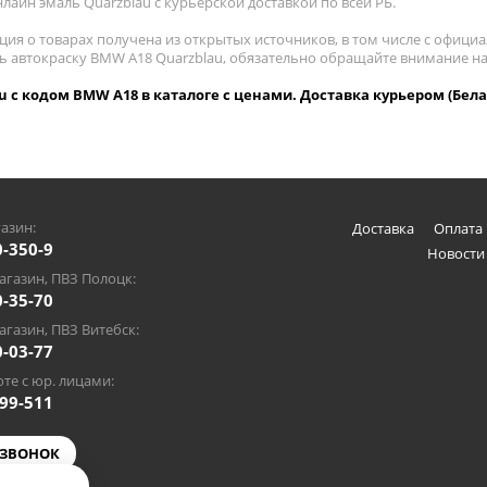
лайн эмаль Quarzblau с курьерской доставкой по всей РБ.
ия о товарах получена из открытых источников, в том числе с официа
ть автокраску BMW A18 Quarzblau, обязательно обращайте внимание н
u с кодом BMW A18 в каталоге с ценами. Доставка курьером (Бела
азин:
Доставка
Оплата 
0-350-9
Новости
газин, ПВЗ Полоцк:
0-35-70
газин, ПВЗ Витебск:
0-03-77
те с юр. лицами:
-99-511
 ЗВОНОК