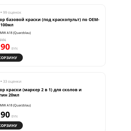
99 оценок
ор базовой краски (под краскопульт) по OEM-
 100мл
MW A18 (Quarzblau)
BYN
.90
BYN
КОРЗИНУ
33 оценки
ор краски (маркер 2 в 1) для сколов и
пин 20мл
MW A18 (Quarzblau)
.90
BYN
КОРЗИНУ