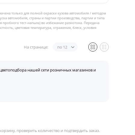
начена только для полной окраски кузова автомобиля / методом
пуска автомобиля, страны и партии производства, партии и типа
 пробного тест-напыла) во избежание разнотона. Передача
стность, цветовая температура, отражения, блеск, условия
На странице:
по 12
цветоподбора нашей сети розничных магазинов и
орзину, проверить количество и подтвердить заказ.