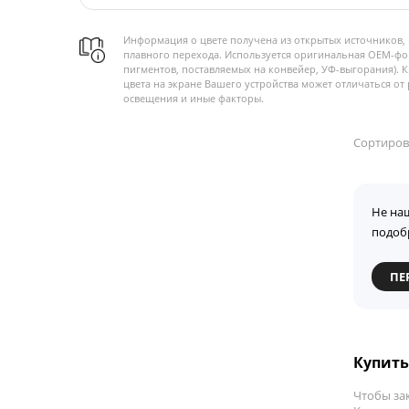
Информация о цвете получена из открытых источников, 
плавного перехода. Используется оригинальная OEM-фо
пигментов, поставляемых на конвейер, УФ-выгорания). 
цвета на экране Вашего устройства может отличаться от 
освещения и иные факторы.
Сортиров
Не на
подоб
ПЕ
Купить
Чтобы за