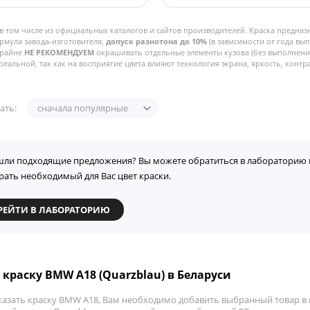
в том числе из официальных каталогов и сайтов производителей. Краска предназ
рмула завода-изготовителя,
допуск разнотона до 10%
(в зависимости от года вы
Крайне
НЕ РЕКОМЕНДУЕМ
окрашивать отдельные элементы кузова (без выполнения
реальной, так как на восприятие цвета влияют технология экрана, яркость, контра
ать:
сначала популярные
шли подходящие предложения? Вы можете обратиться в лабораторию 
рать необходимый для Вас цвет краски.
РЕЙТИ В ЛАБОРАТОРИЮ
 краску BMW A18 (Quarzblau) в Беларуси
казать краску BMW A18, Вам необходимо добавить выбранный товар в к