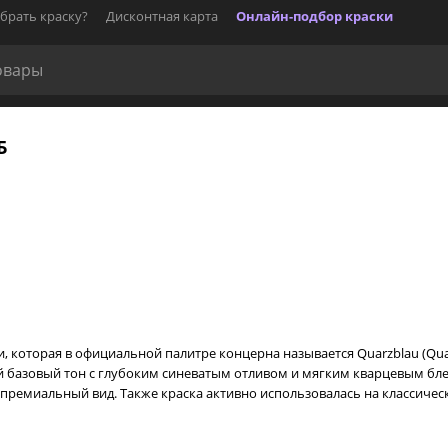
брать краску?
Дисконтная карта
Онлайн-подбор краски
Б
, которая в официальной палитре концерна называется Quarzblau (Quar
й базовый тон с глубоким синеватым отливом и мягким кварцевым бле
 премиальный вид. Также краска активно использовалась на классичес