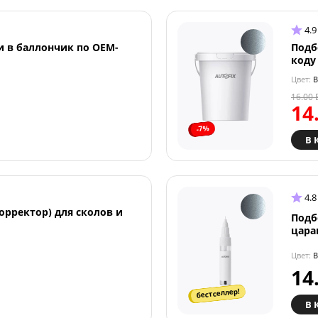
4.9
и в баллончик по OEM-
Подб
коду
Цвет:
B
16.00
14
-7%
В 
4.8
орректор) для сколов и
Подб
цара
Цвет:
B
14
бестселлер!
В 