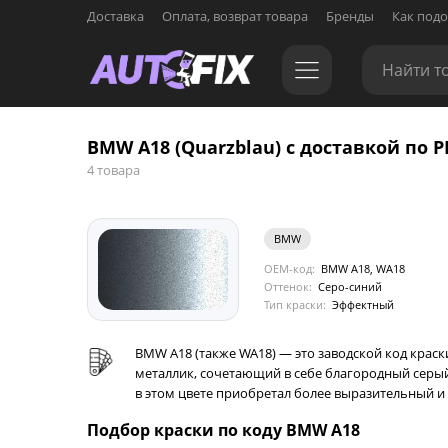
Доставка
Оплата, возврат товара
Бренды
Как подо
BMW A18 (Quarzblau) с доставкой по Р
4 товара
BMW
OEM-код:
BMW A18, WA18
Оттенок:
Серо-синий
Тип краски:
Эффектный
BMW A18 (также WA18) — это заводской код краски
металлик, сочетающий в себе благородный серы
в этом цвете приобретал более выразительный и
Подбор краски по коду BMW A18