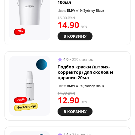
100мл
Цвет:
BMW A19 (Sydney Blau)
16.00
BYN
14.90
BYN
-7%
В КОРЗИНУ
4.9
259 оценок
Подбор краски (штрих-
корректор) для сколов и
царапин 20мл
Цвет:
BMW A19 (Sydney Blau)
14.90
BYN
12.90
-14%
BYN
бестселлер!
В КОРЗИНУ
4.8
31 оценка