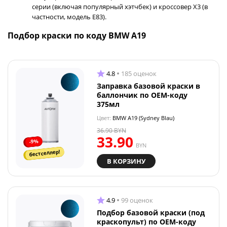
серии (включая популярный хэтчбек) и кроссовер X3 (в
частности, модель E83).
Подбор краски по коду BMW A19
4.8
185 оценок
Заправка базовой краски в
баллончик по OEM-коду
375мл
Цвет:
BMW A19 (Sydney Blau)
36.90
BYN
33.90
-9%
BYN
бестселлер!
В КОРЗИНУ
4.9
99 оценок
Подбор базовой краски (под
краскопульт) по OEM-коду