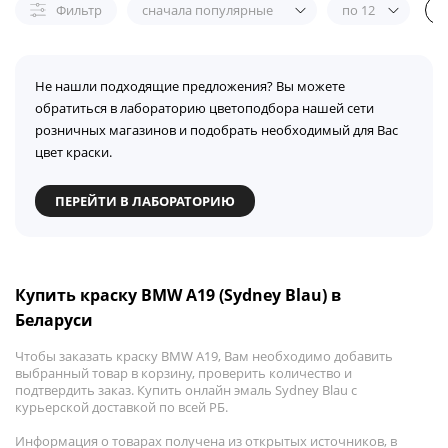
Фильтр
сначала популярные
по 12
Не нашли подходящие предложения? Вы можете
обратиться в лабораторию цветоподбора нашей сети
розничных магазинов и подобрать необходимый для Вас
цвет краски.
ПЕРЕЙТИ В ЛАБОРАТОРИЮ
Купить краску BMW A19 (Sydney Blau) в
Беларуси
Чтобы заказать краску BMW A19, Вам необходимо добавить
выбранный товар в корзину, проверить количество и
подтвердить заказ. Купить онлайн эмаль Sydney Blau с
курьерской доставкой по всей РБ.
Информация о товарах получена из открытых источников, в