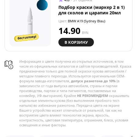
Подбор краски (маркер 2 в 1)
для сколов и царапин 20мл
Цвет:
BMW A19 (Sydney Blau)
14.90
BYN
бестселлер!
В КОРЗИНУ
Информация о цвете получена из открытых источников, в том
числе из официальных каталогов и сайтов производителей. Краска
предназначена только для полной окраски кузова автомобиля /
методом плавного перехода. Используется оригинальная OEM-
формула завода-изготовителя,
допуск разнотона до 10%
(в
зависимости от года выпуска автомобиля, страны и партии
производства, партии и типа пигментов, поставляемых на
конвейер, УФ-выгорания). Крайне
НЕ РЕКОМЕНДУЕМ
окрашивать
отдельные элементы кузова (без выполнения пробного тест-
напыла) во избежание разнотона. Передача цвета на экране
Вашего устройства может отличаться от реальной, так как на
восприятие цвета влияют технология экрана, яркость,
контрастность, цветовая температура, отражения, блеск, условия
освещения и иные факторы.