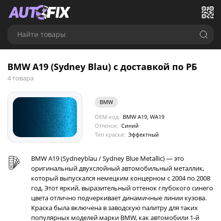
Найти товары
BMW A19 (Sydney Blau) с доставкой по РБ
4 товара
BMW
OEM-код:
BMW A19, WA19
Оттенок:
Синий
Тип краски:
Эффектный
BMW A19 (Sydneyblau / Sydney Blue Metallic) — это
оригинальный двухслойный автомобильный металлик,
который выпускался немецким концерном с 2004 по 2008
год. Этот яркий, выразительный оттенок глубокого синего
цвета отлично подчеркивает динамичные линии кузова.
Краска была включена в заводскую палитру для таких
популярных моделей марки BMW, как автомобили 1-й