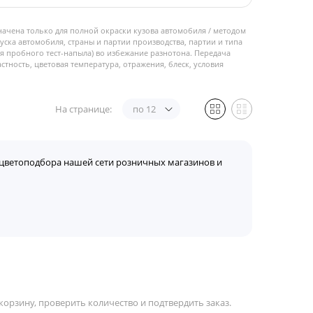
начена только для полной окраски кузова автомобиля / методом
пуска автомобиля, страны и партии производства, партии и типа
 пробного тест-напыла) во избежание разнотона. Передача
стность, цветовая температура, отражения, блеск, условия
На странице:
по 12
цветоподбора нашей сети розничных магазинов и
орзину, проверить количество и подтвердить заказ.