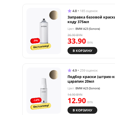
4.8
185 оценок
Заправка базовой краск
коду 375мл
Цвет:
BMW A23 (Sonora)
36.90
BYN
33.90
-9%
BYN
бестселлер!
В КОРЗИНУ
4.9
259 оценок
Подбор краски (штрих-к
царапин 20мл
Цвет:
BMW A23 (Sonora)
14.90
BYN
12.90
-14%
BYN
бестселлер!
В КОРЗИНУ