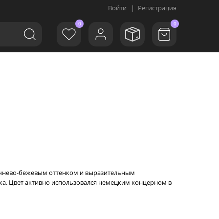
Войти
|
Регистрация
0
0
коричнево-бежевым оттенком и выразительным
ака. Цвет активно использовался немецким концерном в