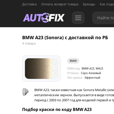
Доставка
Оплата, возврат товара
Бренды
Как подо
BMW A23 (Sonora) с доставкой по РБ
4 товара
BMW
OEM-код:
BMW A23, WA23
Оттенок:
Серо-бежевый
Тип краски:
Эффектный
BMW A23, также известная как Sonora Metallic (и
металлическим зерном. Выпускается в виде гото
период с 2003 по 2007 год для моделей первой и т
Подбор краски по коду BMW A23