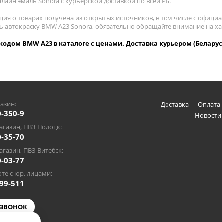
лайн эмаль Sonora с курьерской доставкой по всей РБ.
ия о товарах получена из открытых источников, в том числе с официа
ть автокраску BMW A23 Sonora, обязательно обращайте внимание на х
 кодом BMW A23 в каталоге с ценами. Доставка курьером (Беларус
азин:
Доставка
Оплата 
0-350-9
Новости
газин, ПВЗ Полоцк:
0-35-70
газин, ПВЗ Витебск:
0-03-77
те с юр. лицами:
-99-511
 ЗВОНОК