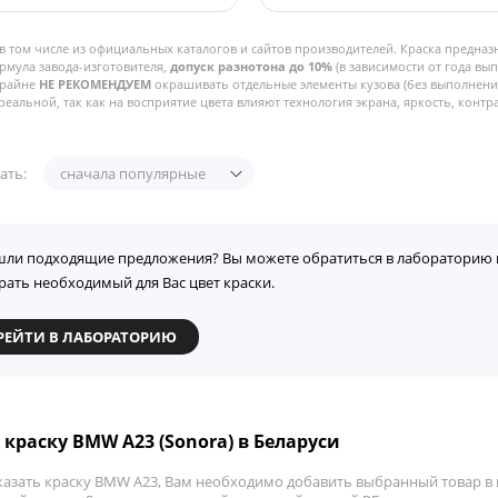
в том числе из официальных каталогов и сайтов производителей. Краска предназ
рмула завода-изготовителя,
допуск разнотона до 10%
(в зависимости от года вы
Крайне
НЕ РЕКОМЕНДУЕМ
окрашивать отдельные элементы кузова (без выполнения
реальной, так как на восприятие цвета влияют технология экрана, яркость, контра
ать:
сначала популярные
шли подходящие предложения? Вы можете обратиться в лабораторию 
рать необходимый для Вас цвет краски.
РЕЙТИ В ЛАБОРАТОРИЮ
 краску BMW A23 (Sonora) в Беларуси
казать краску BMW A23, Вам необходимо добавить выбранный товар в к