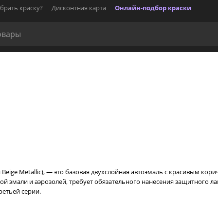
брать краску?
Дисконтная карта
Онлайн-подбор краски
ли Beige Metallic), — это базовая двухслойная автоэмаль с красивым 
вой эмали и аэрозолей, требует обязательного нанесения защитного л
ретьей серии.