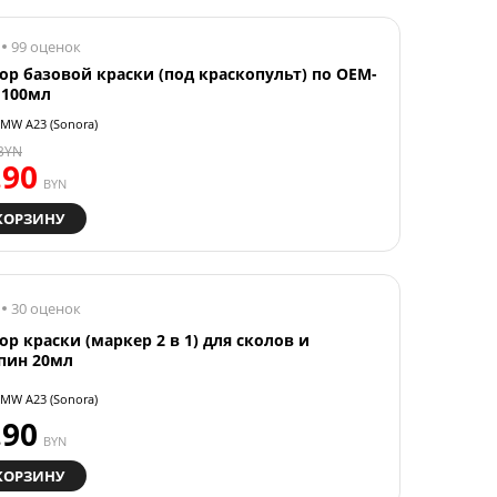
99 оценок
ор базовой краски (под краскопульт) по OEM-
 100мл
MW A23 (Sonora)
BYN
.90
BYN
КОРЗИНУ
30 оценок
ор краски (маркер 2 в 1) для сколов и
пин 20мл
MW A23 (Sonora)
.90
BYN
КОРЗИНУ