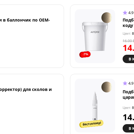
4.9
и в баллончик по OEM-
Подб
коду
Цвет:
B
16.00
14
-7%
В 
4.9
орректор) для сколов и
Подб
цара
Цвет:
B
14
бестселлер!
В 