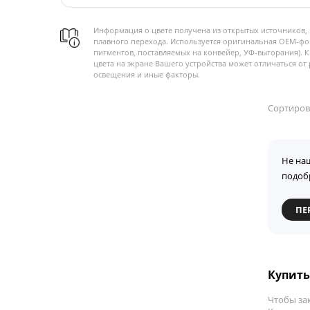
Информация о цвете получена из открытых источников, 
плавного перехода. Используется оригинальная OEM-фо
пигментов, поставляемых на конвейер, УФ-выгорания). 
цвета на экране Вашего устройства может отличаться от 
освещения и иные факторы.
Сортиров
Не на
подоб
ПЕ
Купить
Чтобы за