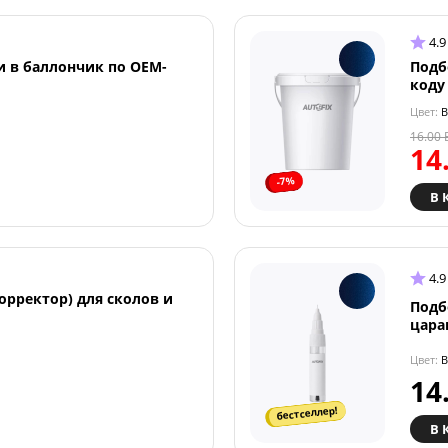
4.9
и в баллончик по OEM-
Подб
коду
Цвет:
B
16.00
14
-7%
В 
4.9
орректор) для сколов и
Подб
цара
Цвет:
B
14
бестселлер!
В 