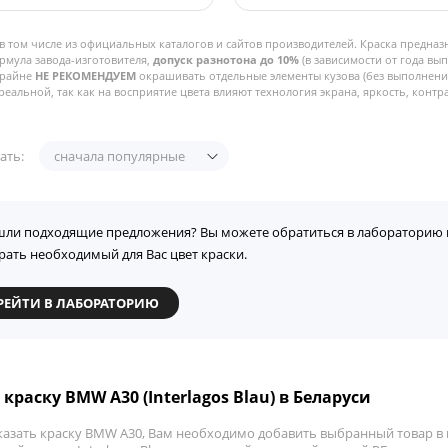
в том числе из официальных каталогов и сайтов производителей. Краска предназ
рмула завода-изготовителя,
допуск разнотона до 10%
(в зависимости от года вы
Крайне
НЕ РЕКОМЕНДУЕМ
окрашивать отдельные элементы кузова (без выполнения
реальной, так как на восприятие цвета влияют технология экрана, яркость, контра
ать:
сначала популярные
шли подходящие предложения? Вы можете обратиться в лабораторию 
рать необходимый для Вас цвет краски.
РЕЙТИ В ЛАБОРАТОРИЮ
краску BMW A30 (Interlagos Blau) в Беларуси
казать краску BMW A30, Вам необходимо добавить выбранный товар в к