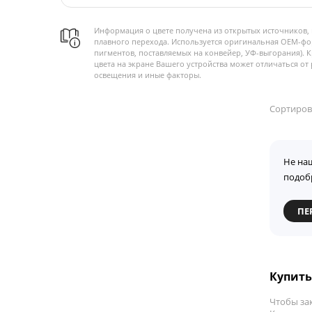
Информация о цвете получена из открытых источников, 
плавного перехода. Используется оригинальная OEM-фо
пигментов, поставляемых на конвейер, УФ-выгорания). 
цвета на экране Вашего устройства может отличаться от 
освещения и иные факторы.
Сортиров
Не на
подоб
ПЕ
Купить 
Чтобы за