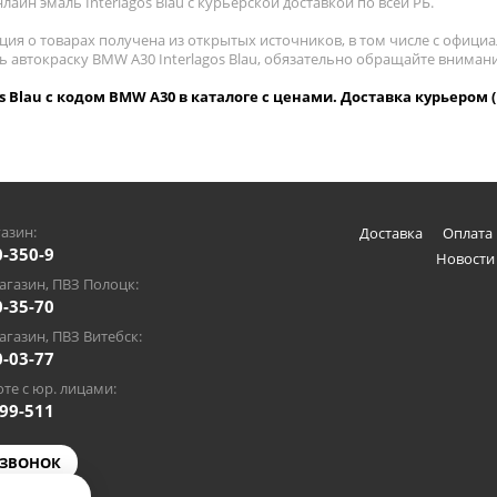
лайн эмаль Interlagos Blau с курьерской доставкой по всей РБ.
ия о товарах получена из открытых источников, в том числе с официа
ь автокраску BMW A30 Interlagos Blau, обязательно обращайте вниман
os Blau с кодом BMW A30 в каталоге с ценами. Доставка курьером 
азин:
Доставка
Оплата 
0-350-9
Новости
газин, ПВЗ Полоцк:
0-35-70
газин, ПВЗ Витебск:
0-03-77
те с юр. лицами:
-99-511
 ЗВОНОК