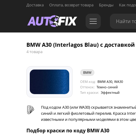
Доставка
Оплата, возврат товара
Бренды
Как подо
BMW A30 (Interlagos Blau) с доставкой
4 товара
BMW
OEM-код:
BMW A30, WA30
Оттенок:
Темно-синий
Тип краски:
Эффектный
Под кодом A30 (или WA30) скрывается знаменитый
синий и легкий фиолетовый перелив. Краска Inte
известными и популярными моделями в этом цв
Подбор краски по коду BMW A30