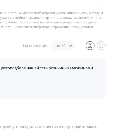
начена только для полной окраски кузова автомобиля / методом
пуска автомобиля, страны и партии производства, партии и типа
 пробного тест-напыла) во избежание разнотона. Передача
стность, цветовая температура, отражения, блеск, условия
На странице:
по 12
цветоподбора нашей сети розничных магазинов и
орзину, проверить количество и подтвердить заказ.