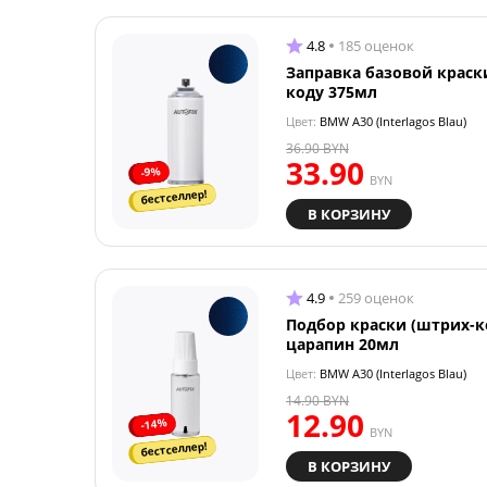
4.8
185 оценок
Заправка базовой краск
коду 375мл
Цвет:
BMW A30 (Interlagos Blau)
36.90
BYN
33.90
-9%
BYN
бестселлер!
В КОРЗИНУ
4.9
259 оценок
Подбор краски (штрих-к
царапин 20мл
Цвет:
BMW A30 (Interlagos Blau)
14.90
BYN
12.90
-14%
BYN
бестселлер!
В КОРЗИНУ