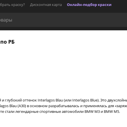
брать краску?
Дисконтная карта
Онлайн-подбор краски
 по РБ
 и глубокий оттенок Interlagos Blau (или Interlagos Blue). Это двух
rlagos Blau (A30) в основном разрабатывалась и применялась для «за
ете стали легендарные спортивные автомобили BMW M3 и BMW M5.