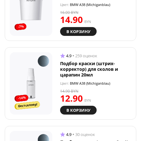
Цвет:
BMW A38 (Michiganblau)
16.00
BYN
14.90
BYN
-7%
В КОРЗИНУ
4.9
259 оценок
Подбор краски (штрих-
корректор) для сколов и
царапин 20мл
Цвет:
BMW A38 (Michiganblau)
14.90
BYN
12.90
-14%
BYN
бестселлер!
В КОРЗИНУ
4.9
30 оценок