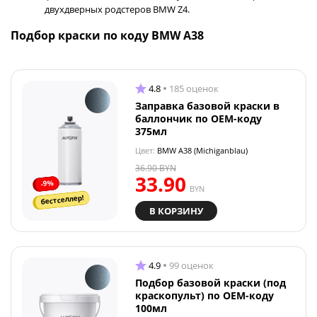
двухдверных родстеров BMW Z4.
Подбор краски по коду BMW A38
4.8
185 оценок
Заправка базовой краски в
баллончик по OEM-коду
375мл
Цвет:
BMW A38 (Michiganblau)
36.90
BYN
33.90
-9%
BYN
бестселлер!
В КОРЗИНУ
4.9
99 оценок
Подбор базовой краски (под
краскопульт) по OEM-коду
100мл