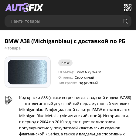
Найти товары
BMW A38 (Michiganblau) с доставкой по РБ
4 товара
BMW
OEM-код:
BMW A38, WA38
Оттенок:
Серо-синий
Тип краски:
Эффектный
Код краски A38 (также встречается заводской индекс WA38)
— это элегантный двухслойный перламутровый металлик
Michiganblau. В официальной палитре BMW он называется
Michigan Blue Metallic (Мичиганский синий). Исторически,
в период с 2004 по 2010 год, этот цвет пользовался
популярностью у покупателей классических седанов
флагманской 7 Series, а также у владельцев спортивных