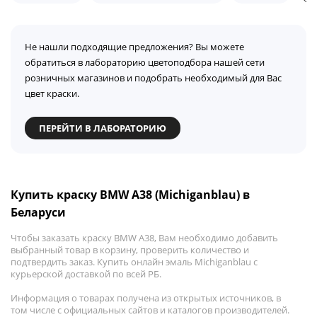
Не нашли подходящие предложения? Вы можете
обратиться в лабораторию цветоподбора нашей сети
розничных магазинов и подобрать необходимый для Вас
цвет краски.
ПЕРЕЙТИ В ЛАБОРАТОРИЮ
Купить краску BMW A38 (Michiganblau) в
Беларуси
Чтобы заказать краску BMW A38, Вам необходимо добавить
выбранный товар в корзину, проверить количество и
подтвердить заказ. Купить онлайн эмаль Michiganblau с
курьерской доставкой по всей РБ.
Информация о товарах получена из открытых источников, в
том числе с официальных сайтов и каталогов производителей.