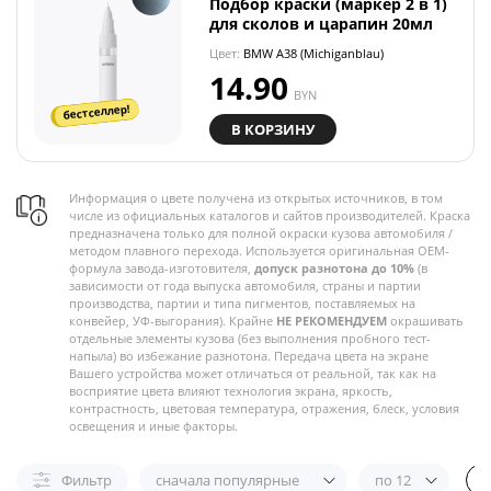
Подбор краски (маркер 2 в 1)
для сколов и царапин 20мл
Цвет:
BMW A38 (Michiganblau)
14.90
BYN
бестселлер!
В КОРЗИНУ
Информация о цвете получена из открытых источников, в том
числе из официальных каталогов и сайтов производителей. Краска
предназначена только для полной окраски кузова автомобиля /
методом плавного перехода. Используется оригинальная OEM-
формула завода-изготовителя,
допуск разнотона до 10%
(в
зависимости от года выпуска автомобиля, страны и партии
производства, партии и типа пигментов, поставляемых на
конвейер, УФ-выгорания). Крайне
НЕ РЕКОМЕНДУЕМ
окрашивать
отдельные элементы кузова (без выполнения пробного тест-
напыла) во избежание разнотона. Передача цвета на экране
Вашего устройства может отличаться от реальной, так как на
восприятие цвета влияют технология экрана, яркость,
контрастность, цветовая температура, отражения, блеск, условия
освещения и иные факторы.
Фильтр
сначала популярные
по 12