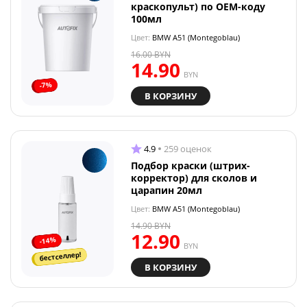
краскопульт) по OEM-коду
100мл
Цвет:
BMW A51 (Montegoblau)
16.00
BYN
14.90
BYN
-7%
В КОРЗИНУ
4.9
259 оценок
Подбор краски (штрих-
корректор) для сколов и
царапин 20мл
Цвет:
BMW A51 (Montegoblau)
14.90
BYN
12.90
-14%
BYN
бестселлер!
В КОРЗИНУ