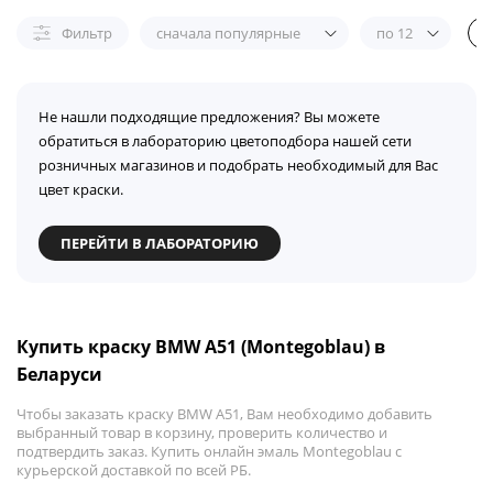
Фильтр
сначала популярные
по 12
Не нашли подходящие предложения? Вы можете
обратиться в лабораторию цветоподбора нашей сети
розничных магазинов и подобрать необходимый для Вас
цвет краски.
ПЕРЕЙТИ В ЛАБОРАТОРИЮ
Купить краску BMW A51 (Montegoblau) в
Беларуси
Чтобы заказать краску BMW A51, Вам необходимо добавить
выбранный товар в корзину, проверить количество и
подтвердить заказ. Купить онлайн эмаль Montegoblau с
курьерской доставкой по всей РБ.