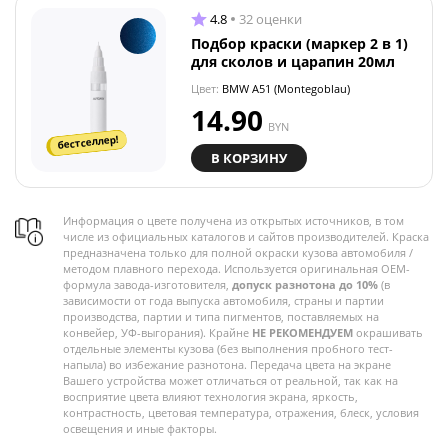
4.8
32 оценки
Подбор краски (маркер 2 в 1)
для сколов и царапин 20мл
Цвет:
BMW A51 (Montegoblau)
14.90
BYN
бестселлер!
В КОРЗИНУ
Информация о цвете получена из открытых источников, в том
числе из официальных каталогов и сайтов производителей. Краска
предназначена только для полной окраски кузова автомобиля /
методом плавного перехода. Используется оригинальная OEM-
формула завода-изготовителя,
допуск разнотона до 10%
(в
зависимости от года выпуска автомобиля, страны и партии
производства, партии и типа пигментов, поставляемых на
конвейер, УФ-выгорания). Крайне
НЕ РЕКОМЕНДУЕМ
окрашивать
отдельные элементы кузова (без выполнения пробного тест-
напыла) во избежание разнотона. Передача цвета на экране
Вашего устройства может отличаться от реальной, так как на
восприятие цвета влияют технология экрана, яркость,
контрастность, цветовая температура, отражения, блеск, условия
освещения и иные факторы.