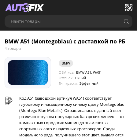
Найти товары
BMW A51 (Montegoblau) с доставкой по РБ
4 товара
BMW
OEM-код:
BMW A51, WA51
Оттенок:
Синий
Тип краски:
Эффектный
Код A51 (заводской артикул WA51) соответствует
глубокому и насыщенному синему цвету Montegoblau
(Montego Blue Metallic). Окрашивались в данный цвет
различные кузова популярных баварских линеек — от
компактных городских машин до знаменитых
спортивных авто и надежных кроссоверов. Среди
модельного ряда, получившего этот цвет, выделяются