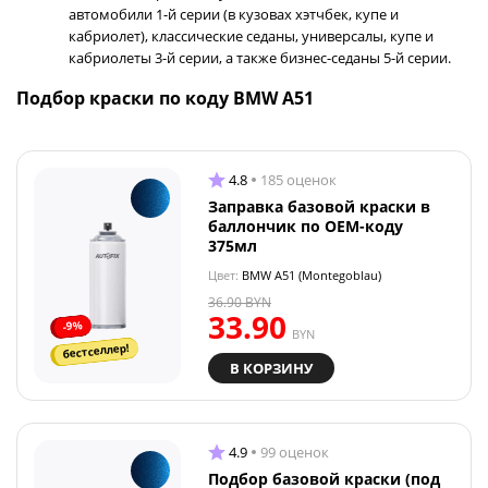
автомобили 1-й серии (в кузовах хэтчбек, купе и
кабриолет), классические седаны, универсалы, купе и
кабриолеты 3-й серии, а также бизнес-седаны 5-й серии.
Подбор краски по коду BMW A51
4.8
185 оценок
Заправка базовой краски в
баллончик по OEM-коду
375мл
Цвет:
BMW A51 (Montegoblau)
36.90
BYN
33.90
-9%
BYN
бестселлер!
В КОРЗИНУ
4.9
99 оценок
Подбор базовой краски (под