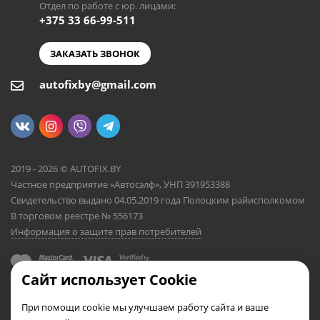
Отдел по работе с юр. лицами:
+375 33 66-99-511
ЗАКАЗАТЬ ЗВОНОК
autofixby@gmail.com
2019 - 2026 © AUTOFIX.BY
Частное предприятие «Автосэлф», УНП 391953388
Свидетельство выдано 04.05.2019 года Полоцким райисполкомом
В торговом реестре № 556173
Информация о защите прав потребителей
Сайт использует Cookie
При помощи cookie мы улучшаем работу сайта и ваше