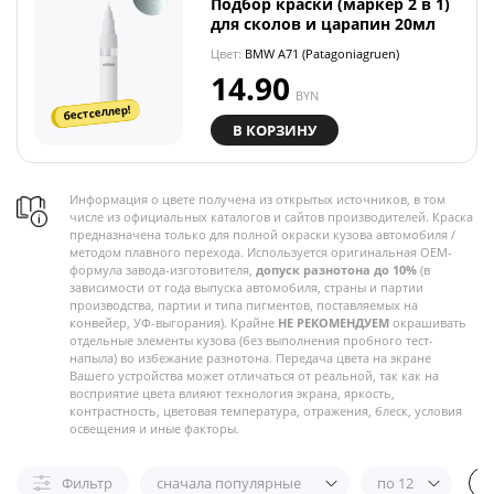
Подбор краски (маркер 2 в 1)
для сколов и царапин 20мл
Цвет:
BMW A71 (Patagoniagruen)
14.90
BYN
бестселлер!
В КОРЗИНУ
Информация о цвете получена из открытых источников, в том
числе из официальных каталогов и сайтов производителей. Краска
предназначена только для полной окраски кузова автомобиля /
методом плавного перехода. Используется оригинальная OEM-
формула завода-изготовителя,
допуск разнотона до 10%
(в
зависимости от года выпуска автомобиля, страны и партии
производства, партии и типа пигментов, поставляемых на
конвейер, УФ-выгорания). Крайне
НЕ РЕКОМЕНДУЕМ
окрашивать
отдельные элементы кузова (без выполнения пробного тест-
напыла) во избежание разнотона. Передача цвета на экране
Вашего устройства может отличаться от реальной, так как на
восприятие цвета влияют технология экрана, яркость,
контрастность, цветовая температура, отражения, блеск, условия
освещения и иные факторы.
Фильтр
сначала популярные
по 12