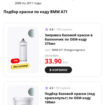
2006 по 2011 годы.
Подбор краски по коду BMW A71
4.8
185 оценок
Заправка базовой краски в
баллончик по OEM-коду
375мл
Цвет:
BMW A71 (Patagoniagruen)
36.90
BYN
33.90
-9%
BYN
бестселлер!
В КОРЗИНУ
4.9
99 оценок
Подбор базовой краски (под
краскопульт) по OEM-коду
100мл