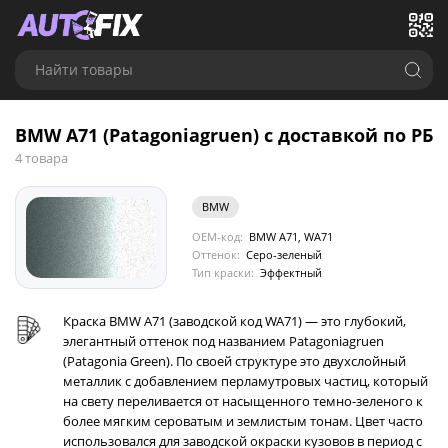
Найти товары
BMW A71 (Patagoniagruen) с доставкой по РБ
4 товара
BMW
OEM-код:
BMW A71, WA71
Оттенок:
Серо-зеленый
Тип краски:
Эффектный
Краска BMW A71 (заводской код WA71) — это глубокий,
элегантный оттенок под названием Patagoniagruen
(Patagonia Green). По своей структуре это двухслойный
металлик с добавлением перламутровых частиц, который
на свету переливается от насыщенного темно-зеленого к
более мягким сероватым и землистым тонам. Цвет часто
использовался для заводской окраски кузовов в период с