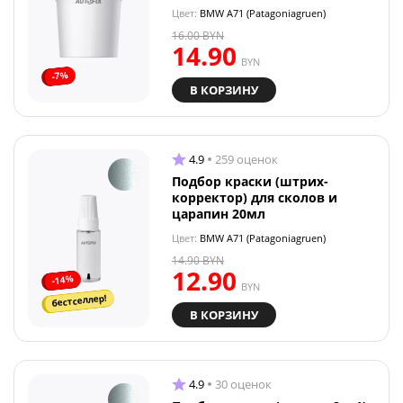
Цвет:
BMW A71 (Patagoniagruen)
16.00
BYN
14.90
BYN
-7%
В КОРЗИНУ
4.9
259 оценок
Подбор краски (штрих-
корректор) для сколов и
царапин 20мл
Цвет:
BMW A71 (Patagoniagruen)
14.90
BYN
12.90
-14%
BYN
бестселлер!
В КОРЗИНУ
4.9
30 оценок