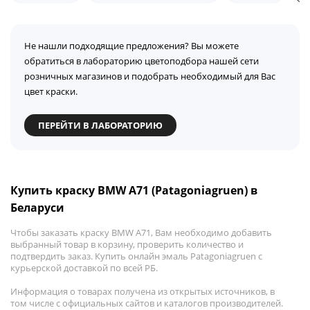
Не нашли подходящие предложения? Вы можете
обратиться в лабораторию цветоподбора нашей сети
розничных магазинов и подобрать необходимый для Вас
цвет краски.
ПЕРЕЙТИ В ЛАБОРАТОРИЮ
Купить краску BMW A71 (Patagoniagruen) в
Беларуси
Чтобы заказать краску BMW A71, Вам необходимо добавить
выбранный товар в корзину, проверить количество и
подтвердить заказ. Купить онлайн эмаль Patagoniagruen с
курьерской доставкой по всей РБ.
Информация о товарах получена из открытых источников, в
том числе с официальных сайтов и каталогов производителей.