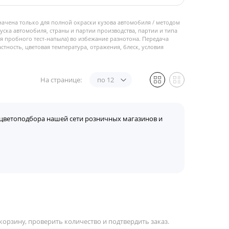
начена только для полной окраски кузова автомобиля / методом
пуска автомобиля, страны и партии производства, партии и типа
 пробного тест-напыла) во избежание разнотона. Передача
стность, цветовая температура, отражения, блеск, условия
На странице:
по 12
цветоподбора нашей сети розничных магазинов и
орзину, проверить количество и подтвердить заказ.