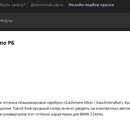
брать краску?
Дисконтная карта
Онлайн-подбор краски
 по РБ
оттенка «Кашемировое серебро» (Cashmere Silver / Kaschmirsilber). 
ения. Такой благородный колер можно увидеть на компактных автом
в и универсалов этот оттенок характерен для BMW 3 Series.