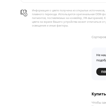
Информация о цвете получена из открытых источников, 
плавного перехода. Используется оригинальная OEM-фо
пигментов, поставляемых на конвейер, УФ-выгорания). 
цвета на экране Вашего устройства может отличаться от 
освещения и иные факторы.
Сортиров
Не на
подоб
ПЕ
Купить
Чтобы за