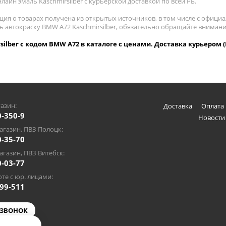
лайн эмаль Kaschmirsilber с курьерской доставкой по всей РБ.
ия о товарах получена из открытых источников, в том числе с официа
ть автокраску BMW A72 Kaschmirsilber, обязательно обращайте вниман
silber с кодом BMW A72 в каталоге с ценами. Доставка курьером (
азин:
Доставка
Оплата 
0-350-9
Новости
газин, ПВЗ Полоцк:
0-35-70
газин, ПВЗ Витебск:
0-03-77
те с юр. лицами:
-99-511
 ЗВОНОК