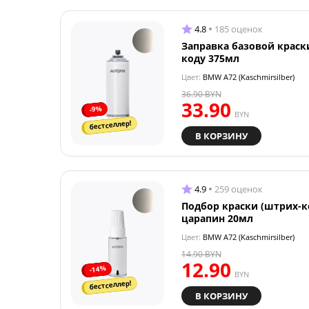
4.8
185 оценок
Заправка базовой краск
коду 375мл
Цвет:
BMW A72 (Kaschmirsilber)
36.90
BYN
33.90
-9%
BYN
бестселлер!
В КОРЗИНУ
4.9
259 оценок
Подбор краски (штрих-к
царапин 20мл
Цвет:
BMW A72 (Kaschmirsilber)
14.90
BYN
12.90
-14%
BYN
бестселлер!
В КОРЗИНУ