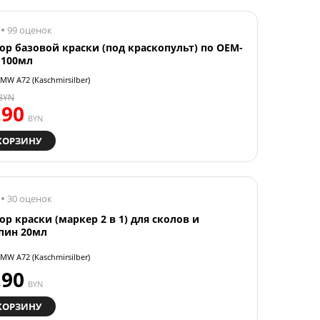
99 оценок
ор базовой краски (под краскопульт) по OEM-
 100мл
MW A72 (Kaschmirsilber)
BYN
.90
BYN
КОРЗИНУ
30 оценок
ор краски (маркер 2 в 1) для сколов и
пин 20мл
MW A72 (Kaschmirsilber)
.90
BYN
КОРЗИНУ