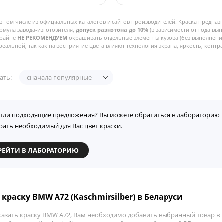
в том числе из официальных каталогов и сайтов производителей. Краска предназ
рмула завода-изготовителя,
допуск разнотона до 10%
(в зависимости от года вы
Крайне
НЕ РЕКОМЕНДУЕМ
окрашивать отдельные элементы кузова (без выполнения
реальной, так как на восприятие цвета влияют технология экрана, яркость, контра
ать:
сначала популярные
шли подходящие предложения? Вы можете обратиться в лабораторию 
рать необходимый для Вас цвет краски.
РЕЙТИ В ЛАБОРАТОРИЮ
 краску BMW A72 (Kaschmirsilber) в Беларуси
казать краску BMW A72, Вам необходимо добавить выбранный товар в к