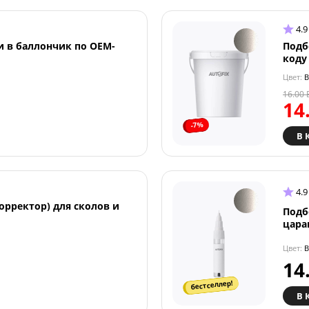
4.9
и в баллончик по OEM-
Подб
коду
Цвет:
B
16.00
14
-7%
В 
4.9
орректор) для сколов и
Подб
цара
Цвет:
B
14
бестселлер!
В 