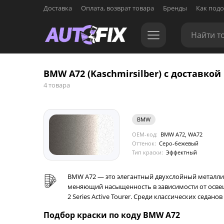
Доставка
Оплата, возврат товара
Бренды
Как подо
BMW A72 (Kaschmirsilber) с доставкой
4 товара
BMW
OEM-код:
BMW A72, WA72
Оттенок:
Серо-бежевый
Тип краски:
Эффектный
BMW A72 — это элегантный двухслойный металлик 
меняющий насыщенность в зависимости от освещ
2 Series Active Tourer. Среди классических седано
Подбор краски по коду BMW A72