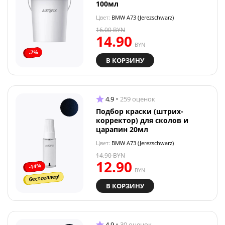
100мл
Цвет:
BMW A73 (Jerezschwarz)
16.00
BYN
14.90
BYN
-7%
В КОРЗИНУ
4.9
259 оценок
Подбор краски (штрих-
корректор) для сколов и
царапин 20мл
Цвет:
BMW A73 (Jerezschwarz)
14.90
BYN
12.90
-14%
BYN
бестселлер!
В КОРЗИНУ
4.9
30 оценок