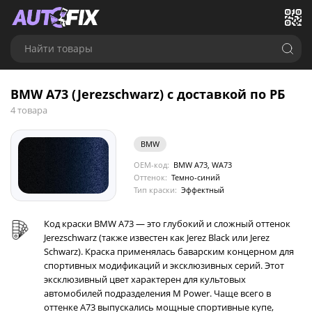
Найти товары
BMW A73 (Jerezschwarz) с доставкой по РБ
4 товара
BMW
OEM-код:
BMW A73, WA73
Оттенок:
Темно-синий
Тип краски:
Эффектный
Код краски BMW A73 — это глубокий и сложный оттенок
Jerezschwarz (также известен как Jerez Black или Jerez
Schwarz). Краска применялась баварским концерном для
спортивных модификаций и эксклюзивных серий. Этот
эксклюзивный цвет характерен для культовых
автомобилей подразделения M Power. Чаще всего в
оттенке A73 выпускались мощные спортивные купе,