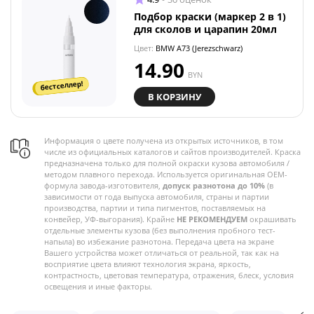
Подбор краски (маркер 2 в 1)
для сколов и царапин 20мл
Цвет:
BMW A73 (Jerezschwarz)
14.90
BYN
бестселлер!
В КОРЗИНУ
Информация о цвете получена из открытых источников, в том
числе из официальных каталогов и сайтов производителей. Краска
предназначена только для полной окраски кузова автомобиля /
методом плавного перехода. Используется оригинальная OEM-
формула завода-изготовителя,
допуск разнотона до 10%
(в
зависимости от года выпуска автомобиля, страны и партии
производства, партии и типа пигментов, поставляемых на
конвейер, УФ-выгорания). Крайне
НЕ РЕКОМЕНДУЕМ
окрашивать
отдельные элементы кузова (без выполнения пробного тест-
напыла) во избежание разнотона. Передача цвета на экране
Вашего устройства может отличаться от реальной, так как на
восприятие цвета влияют технология экрана, яркость,
контрастность, цветовая температура, отражения, блеск, условия
освещения и иные факторы.