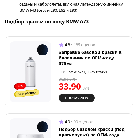
седаны и кабриолеты, включая легендарную линейку
BMW M3 (серии E90, E92 и E93).
Подбор краски по коду BMW A73
4.8
185 оценок
Заправка базовой краски в
баллончик по OEM-коду
375мл
Цвет:
BMW A73 (Jerezschwarz)
36.90
BYN
33.90
-9%
BYN
бестселлер!
В КОРЗИНУ
4.9
99 оценок
Подбор базовой краски (под
краскопульт) по OEM-коду