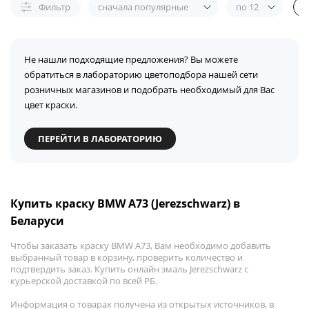
Фильтр
сначала популярные
по 12
Не нашли подходящие предложения? Вы можете
обратиться в лабораторию цветоподбора нашей сети
розничных магазинов и подобрать необходимый для Вас
цвет краски.
ПЕРЕЙТИ В ЛАБОРАТОРИЮ
Купить краску BMW A73 (Jerezschwarz) в
Беларуси
Чтобы заказать краску BMW A73, Вам необходимо добавить
выбранный товар в корзину, проверить количество и
подтвердить заказ. Купить онлайн эмаль Jerezschwarz с
курьерской доставкой по всей РБ.
Информация о товарах получена из открытых источников, в