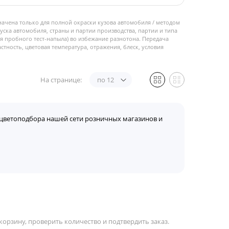
начена только для полной окраски кузова автомобиля / методом
пуска автомобиля, страны и партии производства, партии и типа
 пробного тест-напыла) во избежание разнотона. Передача
стность, цветовая температура, отражения, блеск, условия
На странице:
по 12
цветоподбора нашей сети розничных магазинов и
орзину, проверить количество и подтвердить заказ.