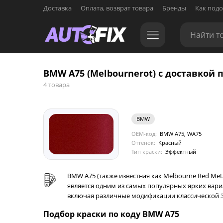
Доставка
Оплата, возврат товара
Бренды
Как подо
BMW A75 (Melbournerot) с доставкой п
4 товара
BMW
OEM-код:
BMW A75, WA75
Оттенок:
Красный
Тип краски:
Эффектный
BMW A75 (также известная как Melbourne Red Met
является одним из самых популярных ярких вари
включая различные модификации классической 3 Se
Подбор краски по коду BMW A75