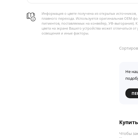
Информация о цвете получена из открытых источников, 
плавного перехода. Используется оригинальная OEM-фо
пигментов, поставляемых на конвейер, УФ-выгорания). 
цвета на экране Вашего устройства может отличаться от 
освещения и иные факторы.
Сортиров
Не на
подоб
ПЕ
Купить
Чтобы за