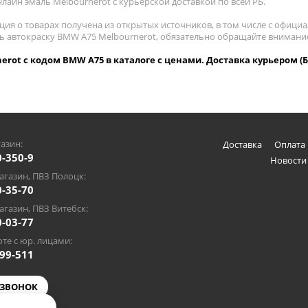
лайн эмаль Melbournerot с курьерской доставкой по всей РБ.
ия о товарах получена из открытых источников, в том числе с официа
ть автокраску BMW A75 Melbournerot, обязательно обращайте внимани
erot с кодом BMW A75 в каталоге с ценами. Доставка курьером (Б
азин:
Доставка
Оплата 
0-350-9
Новости
газин, ПВЗ Полоцк:
0-35-70
газин, ПВЗ Витебск:
0-03-77
те с юр. лицами:
-99-511
 ЗВОНОК