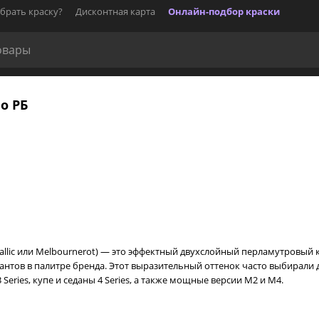
брать краску?
Дисконтная карта
Онлайн-подбор краски
о РБ
allic или Melbournerot) — это эффектный двухслойный перламутровый кр
антов в палитре бренда. Этот выразительный оттенок часто выбирали
ries, купе и седаны 4 Series, а также мощные версии M2 и M4.