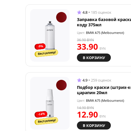
4.8
185 оценок
Заправка базовой краск
коду 375мл
Цвет:
BMW A75 (Melbournerot)
36.90
BYN
33.90
-9%
BYN
бестселлер!
В КОРЗИНУ
4.9
259 оценок
Подбор краски (штрих-к
царапин 20мл
Цвет:
BMW A75 (Melbournerot)
14.90
BYN
12.90
-14%
BYN
бестселлер!
В КОРЗИНУ