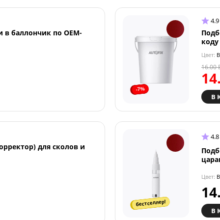
4.9
и в баллончик по OEM-
Подб
коду
Цвет:
B
16.00
14
-7%
В 
4.8
орректор) для сколов и
Подб
цара
Цвет:
B
14
бестселлер!
В 