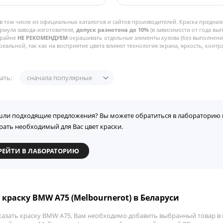
в том числе из официальных каталогов и сайтов производителей. Краска предназ
рмула завода-изготовителя,
допуск разнотона до 10%
(в зависимости от года вы
Крайне
НЕ РЕКОМЕНДУЕМ
окрашивать отдельные элементы кузова (без выполнения
реальной, так как на восприятие цвета влияют технология экрана, яркость, контра
ать:
сначала популярные
шли подходящие предложения? Вы можете обратиться в лабораторию 
рать необходимый для Вас цвет краски.
РЕЙТИ В ЛАБОРАТОРИЮ
 краску BMW A75 (Melbournerot) в Беларуси
казать краску BMW A75, Вам необходимо добавить выбранный товар в к