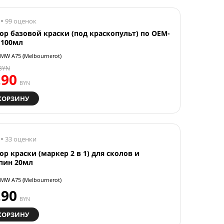
99 оценок
ор базовой краски (под краскопульт) по OEM-
 100мл
MW A75 (Melbournerot)
BYN
.90
BYN
КОРЗИНУ
33 оценки
ор краски (маркер 2 в 1) для сколов и
пин 20мл
MW A75 (Melbournerot)
.90
BYN
КОРЗИНУ