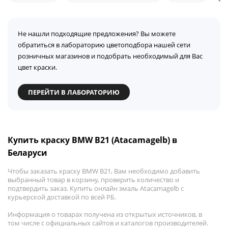
Не нашли подходящие предложения? Вы можете
обратиться в лабораторию цветоподбора нашей сети
розничных магазинов и подобрать необходимый для Вас
цвет краски.
ПЕРЕЙТИ В ЛАБОРАТОРИЮ
Купить краску BMW B21 (Atacamagelb) в
Беларуси
Чтобы заказать краску BMW B21, Вам необходимо добавить
выбранный товар в корзину, проверить количество и
подтвердить заказ. Купить онлайн эмаль Atacamagelb с
курьерской доставкой по всей РБ.
Информация о товарах получена из открытых источников, в
том числе с официальных сайтов и каталогов производителей.