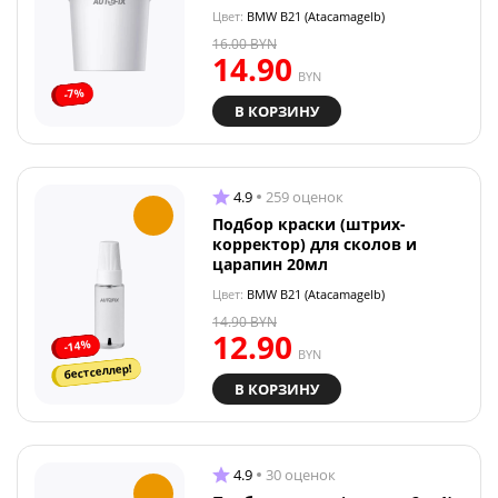
Цвет:
BMW B21 (Atacamagelb)
16.00
BYN
14.90
BYN
-7%
В КОРЗИНУ
4.9
259 оценок
Подбор краски (штрих-
корректор) для сколов и
царапин 20мл
Цвет:
BMW B21 (Atacamagelb)
14.90
BYN
12.90
-14%
BYN
бестселлер!
В КОРЗИНУ
4.9
30 оценок