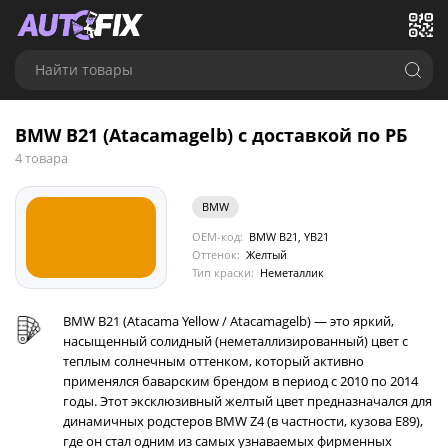
Найти товары
BMW B21 (Atacamagelb) с доставкой по РБ
4 товара
BMW
OEM-код:
BMW B21, YB21
Оттенок:
Желтый
Тип краски:
Неметаллик
BMW B21 (Atacama Yellow / Atacamagelb) — это яркий,
насыщенный солидный (неметаллизированный) цвет с
теплым солнечным оттенком, который активно
применялся баварским брендом в период с 2010 по 2014
годы. Этот эксклюзивный желтый цвет предназначался для
динамичных родстеров BMW Z4 (в частности, кузова E89),
где он стал одним из самых узнаваемых фирменных