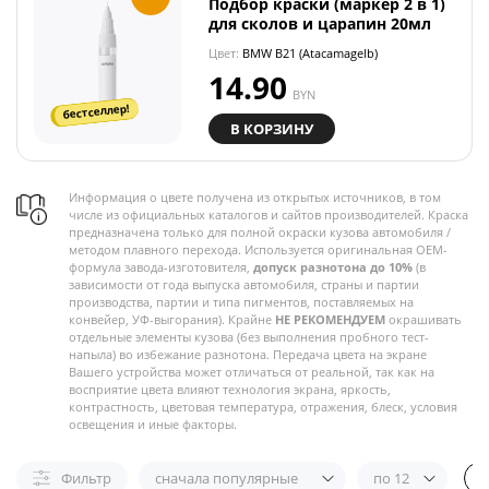
Подбор краски (маркер 2 в 1)
для сколов и царапин 20мл
Цвет:
BMW B21 (Atacamagelb)
14.90
BYN
бестселлер!
В КОРЗИНУ
Информация о цвете получена из открытых источников, в том
числе из официальных каталогов и сайтов производителей. Краска
предназначена только для полной окраски кузова автомобиля /
методом плавного перехода. Используется оригинальная OEM-
формула завода-изготовителя,
допуск разнотона до 10%
(в
зависимости от года выпуска автомобиля, страны и партии
производства, партии и типа пигментов, поставляемых на
конвейер, УФ-выгорания). Крайне
НЕ РЕКОМЕНДУЕМ
окрашивать
отдельные элементы кузова (без выполнения пробного тест-
напыла) во избежание разнотона. Передача цвета на экране
Вашего устройства может отличаться от реальной, так как на
восприятие цвета влияют технология экрана, яркость,
контрастность, цветовая температура, отражения, блеск, условия
освещения и иные факторы.
Фильтр
сначала популярные
по 12