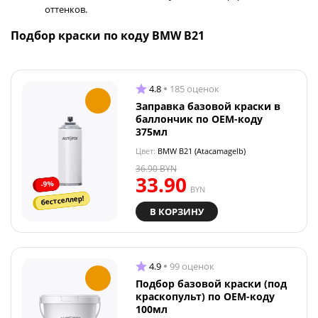
оттенков.
Подбор краски по коду BMW B21
4.8
185 оценок
Заправка базовой краски в
баллончик по OEM-коду
375мл
Цвет:
BMW B21 (Atacamagelb)
36.90
BYN
33.90
-9%
BYN
бестселлер!
В КОРЗИНУ
4.9
99 оценок
Подбор базовой краски (под
краскопульт) по OEM-коду
100мл