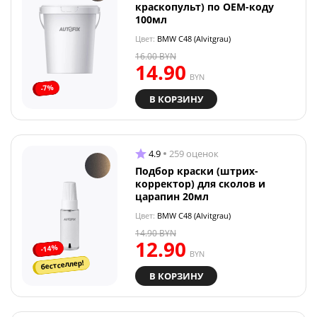
краскопульт) по OEM-коду
100мл
Цвет:
BMW C48 (Alvitgrau)
16.00
BYN
14.90
BYN
-7%
В КОРЗИНУ
4.9
259 оценок
Подбор краски (штрих-
корректор) для сколов и
царапин 20мл
Цвет:
BMW C48 (Alvitgrau)
14.90
BYN
12.90
-14%
BYN
бестселлер!
В КОРЗИНУ