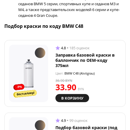
седанов BMW 5 серии, спортивных купе и седанов M3 и
M4, а также представительских моделей 6 серии и купе-
седанов 4 Gran Coupe.
Подбор краски по коду BMW C48
4.8
185 оценок
Заправка базовой краски в
баллончик по OEM-коду
375мл
Цвет:
BMW C48 (Alvitgrau)
36.90
BYN
33.90
-9%
BYN
бестселлер!
В КОРЗИНУ
4.9
99 оценок
Подбор базовой краски (под