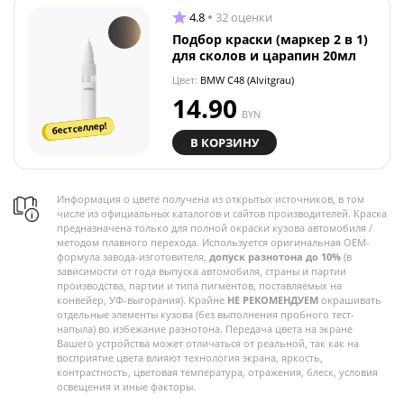
4.8
32 оценки
Подбор краски (маркер 2 в 1)
для сколов и царапин 20мл
Цвет:
BMW C48 (Alvitgrau)
14.90
BYN
бестселлер!
В КОРЗИНУ
Информация о цвете получена из открытых источников, в том
числе из официальных каталогов и сайтов производителей. Краска
предназначена только для полной окраски кузова автомобиля /
методом плавного перехода. Используется оригинальная OEM-
формула завода-изготовителя,
допуск разнотона до 10%
(в
зависимости от года выпуска автомобиля, страны и партии
производства, партии и типа пигментов, поставляемых на
конвейер, УФ-выгорания). Крайне
НЕ РЕКОМЕНДУЕМ
окрашивать
отдельные элементы кузова (без выполнения пробного тест-
напыла) во избежание разнотона. Передача цвета на экране
Вашего устройства может отличаться от реальной, так как на
восприятие цвета влияют технология экрана, яркость,
контрастность, цветовая температура, отражения, блеск, условия
освещения и иные факторы.