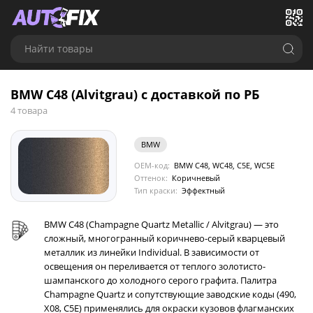
Найти товары
BMW C48 (Alvitgrau) с доставкой по РБ
4 товара
BMW
OEM-код:
BMW C48, WC48, C5E, WC5E
Оттенок:
Коричневый
Тип краски:
Эффектный
BMW C48 (Champagne Quartz Metallic / Alvitgrau) — это
сложный, многогранный коричнево-серый кварцевый
металлик из линейки Individual. В зависимости от
освещения он переливается от теплого золотисто-
шампанского до холодного серого графита. Палитра
Champagne Quartz и сопутствующие заводские коды (490,
X08, C5E) применялись для окраски кузовов флагманских