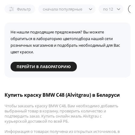
Фильтр
сначала популярные
по 12
Не нашли подходящие предложения? Вы можете
обратиться в лабораторию цветоподбора нашей сети
розничных магазинов и подобрать необходимый для Вас
цвет краски.
ПЕРЕЙТИ В ЛАБОРАТОРИЮ
Купить краску BMW C48 (Alvitgrau) в Беларуси
Чтобы заказать краску BMW C48, Вам необходимо добавить
выбранный товар в корзину, проверить количество и
подтвердить заказ. Купить онлайн эмаль Alvitgrau с
курьерской доставкой по всей РБ.
Информация о товарах получена из открытых источников, в