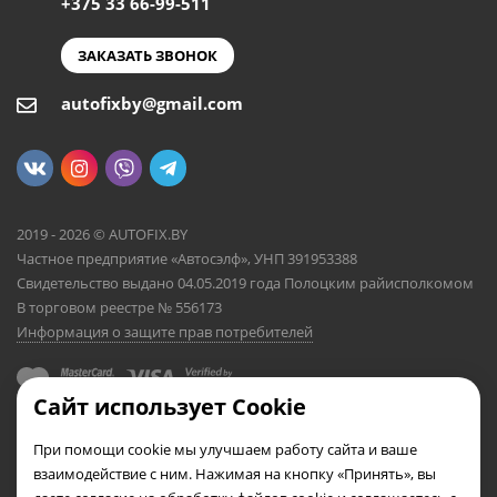
+375 33 66-99-511
ЗАКАЗАТЬ ЗВОНОК
autofixby@gmail.com
2019 - 2026 © AUTOFIX.BY
Частное предприятие «Автосэлф», УНП 391953388
Свидетельство выдано 04.05.2019 года Полоцким райисполкомом
В торговом реестре № 556173
Информация о защите прав потребителей
Сайт использует Cookie
При помощи cookie мы улучшаем работу сайта и ваше
взаимодействие с ним. Нажимая на кнопку «Принять», вы