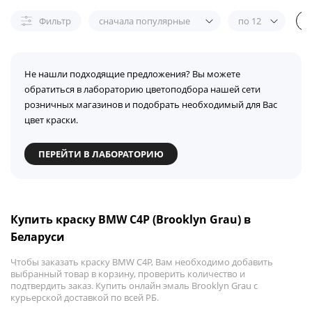
Фильтр
сначала популярные
по 12
Не нашли подходящие предложения? Вы можете
обратиться в лабораторию цветоподбора нашей сети
розничных магазинов и подобрать необходимый для Вас
цвет краски.
ПЕРЕЙТИ В ЛАБОРАТОРИЮ
Купить краску BMW C4P (Brooklyn Grau) в
Беларуси
Чтобы заказать краску BMW C4P, Вам необходимо добавить
выбранный товар в корзину, проверить количество и
подтвердить заказ. Купить онлайн эмаль Brooklyn Grau с
курьерской доставкой по всей РБ.