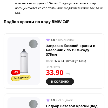
элегантных моделях 4 Series. Традиционно этот колер
ассоциируется со спортивными модификациями M2, M3 и
M4.
Подбор краски по коду BMW C4P
4.8
185 оценок
Заправка базовой краски в
баллончик по OEM-коду
375мл
Цвет:
BMW C4P (Brooklyn Grau)
36.90
BYN
33.90
-9%
BYN
бестселлер!
В КОРЗИНУ
4.9
99 оценок
Подбор базовой краски (под