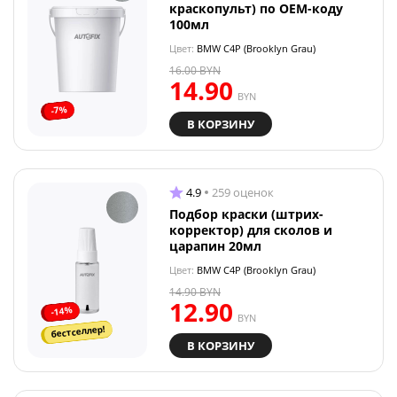
краскопульт) по OEM-коду
100мл
Цвет:
BMW C4P (Brooklyn Grau)
16.00
BYN
14.90
BYN
-7%
В КОРЗИНУ
4.9
259 оценок
Подбор краски (штрих-
корректор) для сколов и
царапин 20мл
Цвет:
BMW C4P (Brooklyn Grau)
14.90
BYN
12.90
-14%
BYN
бестселлер!
В КОРЗИНУ