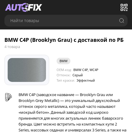
Найти товары
BMW C4P (Brooklyn Grau) с доставкой по РБ
4 товара
BMW
OEM-код:
BMW C4P, WC4P
Оттенок:
Серый
Тип краски:
Эффектный
BMW C4P (заводское название — Brooklyn Grau или
Brooklyn Grey Metallic) — это уникальный двухслойный
оттенок серого металлика, который часто называют
«мокрый бетон». Данный заводской код широко
применяется для многих актуальных линеек баварского
бренда. Цвет можно встретить на компактных купе 2
Series, массовых седанах и универсалах 3 Series, а также на