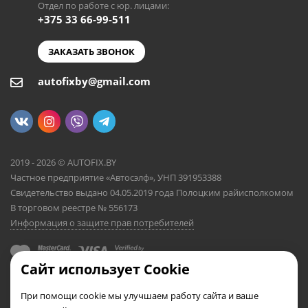
Отдел по работе с юр. лицами:
+375 33 66-99-511
ЗАКАЗАТЬ ЗВОНОК
autofixby@gmail.com
2019 - 2026 © AUTOFIX.BY
Частное предприятие «Автосэлф», УНП 391953388
Свидетельство выдано 04.05.2019 года Полоцким райисполкомом
В торговом реестре № 556173
Информация о защите прав потребителей
Сайт использует Cookie
При помощи cookie мы улучшаем работу сайта и ваше