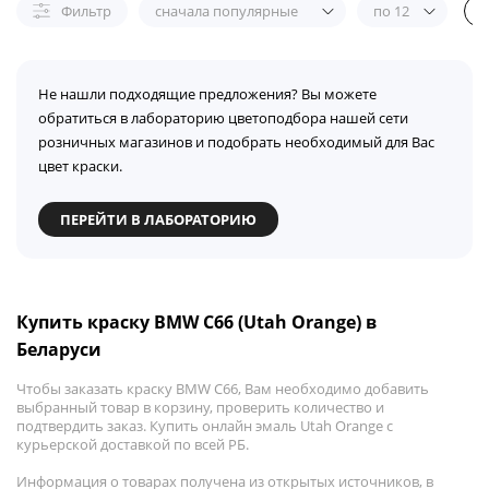
Фильтр
сначала популярные
по 12
Не нашли подходящие предложения? Вы можете
обратиться в лабораторию цветоподбора нашей сети
розничных магазинов и подобрать необходимый для Вас
цвет краски.
ПЕРЕЙТИ В ЛАБОРАТОРИЮ
Купить краску BMW C66 (Utah Orange) в
Беларуси
Чтобы заказать краску BMW C66, Вам необходимо добавить
выбранный товар в корзину, проверить количество и
подтвердить заказ. Купить онлайн эмаль Utah Orange с
курьерской доставкой по всей РБ.
Информация о товарах получена из открытых источников, в