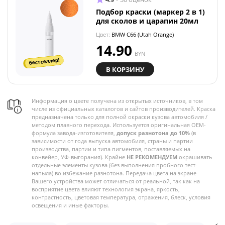
Подбор краски (маркер 2 в 1)
для сколов и царапин 20мл
Цвет:
BMW C66 (Utah Orange)
14.90
BYN
бестселлер!
В КОРЗИНУ
Информация о цвете получена из открытых источников, в том
числе из официальных каталогов и сайтов производителей. Краска
предназначена только для полной окраски кузова автомобиля /
методом плавного перехода. Используется оригинальная OEM-
формула завода-изготовителя,
допуск разнотона до 10%
(в
зависимости от года выпуска автомобиля, страны и партии
производства, партии и типа пигментов, поставляемых на
конвейер, УФ-выгорания). Крайне
НЕ РЕКОМЕНДУЕМ
окрашивать
отдельные элементы кузова (без выполнения пробного тест-
напыла) во избежание разнотона. Передача цвета на экране
Вашего устройства может отличаться от реальной, так как на
восприятие цвета влияют технология экрана, яркость,
контрастность, цветовая температура, отражения, блеск, условия
освещения и иные факторы.