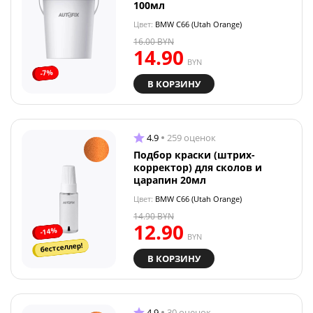
100мл
Цвет:
BMW C66 (Utah Orange)
16.00
BYN
14.90
BYN
-7%
В КОРЗИНУ
4.9
259 оценок
Подбор краски (штрих-
корректор) для сколов и
царапин 20мл
Цвет:
BMW C66 (Utah Orange)
14.90
BYN
12.90
-14%
BYN
бестселлер!
В КОРЗИНУ
4.9
30 оценок