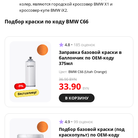
колер, являются городской кроссовер BMW X1 и
кроссовер-купе BMW iX2.
Подбор краски по коду BMW C66
4.8
185 оценок
Заправка базовой краски в
баллончик по OEM-коду
375мл
Цвет:
BMW C66 (Utah Orange)
36.90
BYN
33.90
-9%
BYN
бестселлер!
В КОРЗИНУ
4.9
99 оценок
Подбор базовой краски (под
краскопульт) по OEM-коду