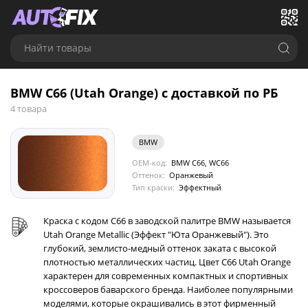
Найти товары
BMW C66 (Utah Orange) с доставкой по РБ
4 товара
BMW
OEM-код:
BMW C66, WC66
Оттенок:
Оранжевый
Тип краски:
Эффектный
Краска с кодом C66 в заводской палитре BMW называется
Utah Orange Metallic (Эффект "Юта Оранжевый"). Это
глубокий, землисто-медный оттенок заката с высокой
плотностью металлических частиц. Цвет C66 Utah Orange
характерен для современных компактных и спортивных
кроссоверов баварского бренда. Наиболее популярными
моделями, которые окрашивались в этот фирменный