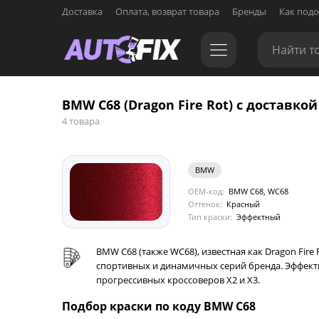
Доставка
Оплата, возврат товара
Бренды
Как подо
BMW C68 (Dragon Fire Rot) с доставкой
4 товара
BMW
OEM-код:
BMW C68, WC68
Оттенок:
Красный
Тип краски:
Эффектный
BMW C68 (также WC68), известная как Dragon Fir
спортивных и динамичных серий бренда. Эффект
прогрессивных кроссоверов X2 и X3.
Подбор краски по коду BMW C68