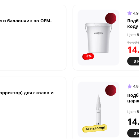
4.9
и в баллончик по OEM-
Подб
коду
Цвет:
B
16.00
14
-7%
В 
4.9
орректор) для сколов и
Подб
цара
Цвет:
B
14
бестселлер!
В 