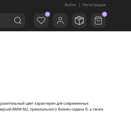
Войти
|
Регистрация
0
0
выразительный цвет характерен для современных
рсий BMW M2, премиального бизнес-седана i5, а также