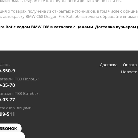
лайн эмаль Dragon Fire Rot с курьерской доставкой по всей РБ.
ия о товарах получена из открытых источников, в том числе с официа
ть автокраску BMW C68 Dragon Fire Rot, обязательно обращайте внима
ire Rot с кодом BMW C68 в каталоге с ценами. Доставка курьером 
азин:
Доставка
Оплата 
0-350-9
Новости
газин, ПВЗ Полоцк:
0-35-70
газин, ПВЗ Витебск:
0-03-77
те с юр. лицами:
-99-511
 ЗВОНОК