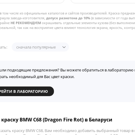
в том числе из официальных каталогов и сайтов производителей. Краска предназ
рмула завода-изготовителя,
допуск разнотона до 10%
(в зависимости от года вы
Крайне
НЕ РЕКОМЕНДУЕМ
окрашивать отдельные элементы кузова (без выполнения
реальной, так как на восприятие цвета влияют технология экрана, яркость, контра
ать:
сначала популярные
шли подходящие предложения? Вы можете обратиться в лабораторию 
рать необходимый для Вас цвет краски.
РЕЙТИ В ЛАБОРАТОРИЮ
краску BMW C68 (Dragon Fire Rot) в Беларуси
казать краску BMW C68, Вам необходимо добавить выбранный товар в к