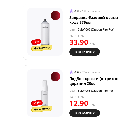
4.8
185 оценок
Заправка базовой краск
коду 375мл
Цвет:
BMW C68 (Dragon Fire Rot)
36.90
BYN
33.90
-9%
BYN
бестселлер!
В КОРЗИНУ
4.9
259 оценок
Подбор краски (штрих-к
царапин 20мл
Цвет:
BMW C68 (Dragon Fire Rot)
14.90
BYN
12.90
-14%
BYN
бестселлер!
В КОРЗИНУ