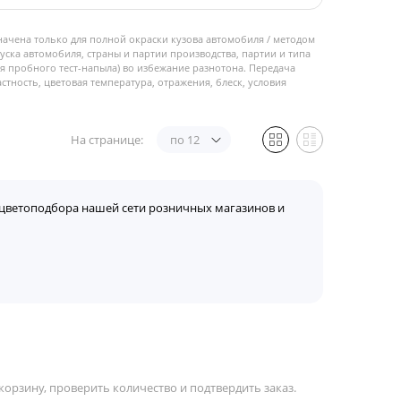
начена только для полной окраски кузова автомобиля / методом
пуска автомобиля, страны и партии производства, партии и типа
 пробного тест-напыла) во избежание разнотона. Передача
стность, цветовая температура, отражения, блеск, условия
На странице:
по 12
цветоподбора нашей сети розничных магазинов и
орзину, проверить количество и подтвердить заказ.