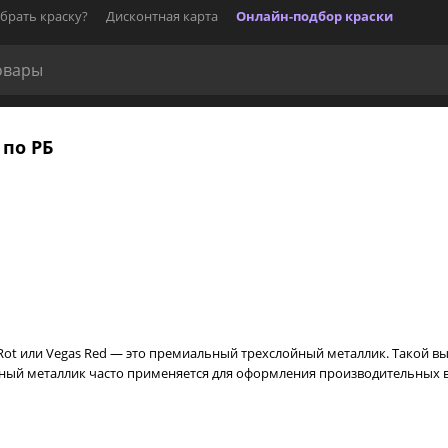
брать краску?
Дисконтная карта
Онлайн-подбор краски
 по РБ
e Rot или Vegas Red — это премиальный трехслойный металлик. Такой 
ный металлик часто применяется для оформления производительных ве