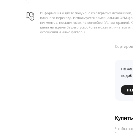
Информация о цвете получена из открытых источников, 
плавного перехода. Используется оригинальная OEM-фо
пигментов, поставляемых на конвейер, УФ-выгорания). 
цвета на экране Вашего устройства может отличаться от 
освещения и иные факторы.
Сортиров
Не на
подоб
ПЕ
Купить 
Чтобы за