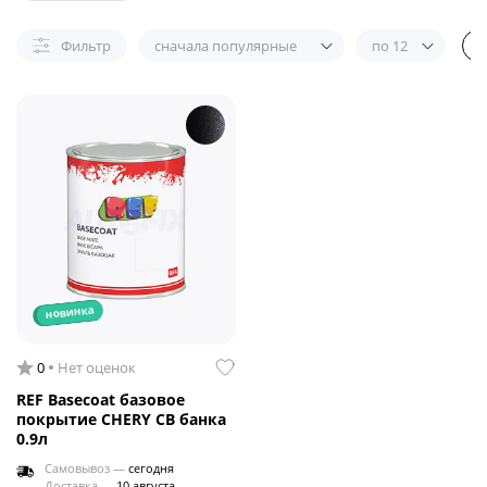
Фильтр
сначала популярные
по 12
новинка
0
Нет оценок
REF Basecoat базовое
покрытие CHERY CB банка
0.9л
Самовывоз —
сегодня
Доставка —
10 августа