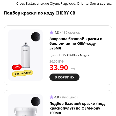
Cross Eastar, а также Qiyun, Flagcloud, Oriental Son и других.
Подбор краски по коду CHERY CB
4.8
185 оценок
Заправка базовой краски в
баллончик по OEM-коду
375мл
Цвет:
CHERY CB (Black Magic)
36.90
BYN
33.90
-9%
BYN
бестселлер!
В КОРЗИНУ
4.9
99 оценок
Подбор базовой краски (под
краскопульт) по OEM-коду
100мл