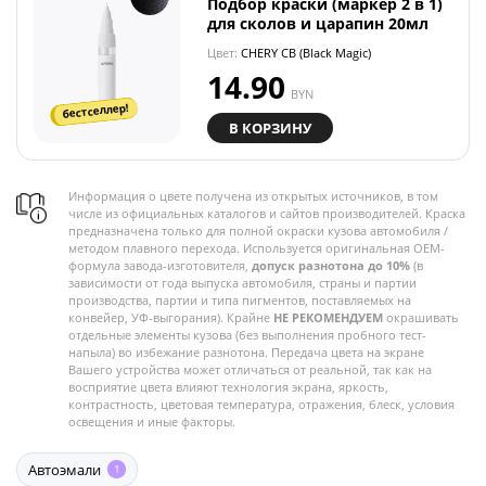
Подбор краски (маркер 2 в 1)
для сколов и царапин 20мл
Цвет:
CHERY CB (Black Magic)
14.90
BYN
бестселлер!
В КОРЗИНУ
Информация о цвете получена из открытых источников, в том
числе из официальных каталогов и сайтов производителей. Краска
предназначена только для полной окраски кузова автомобиля /
методом плавного перехода. Используется оригинальная OEM-
формула завода-изготовителя,
допуск разнотона до 10%
(в
зависимости от года выпуска автомобиля, страны и партии
производства, партии и типа пигментов, поставляемых на
конвейер, УФ-выгорания). Крайне
НЕ РЕКОМЕНДУЕМ
окрашивать
отдельные элементы кузова (без выполнения пробного тест-
напыла) во избежание разнотона. Передача цвета на экране
Вашего устройства может отличаться от реальной, так как на
восприятие цвета влияют технология экрана, яркость,
контрастность, цветовая температура, отражения, блеск, условия
освещения и иные факторы.
Автоэмали
1