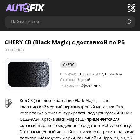
Найти товары
CHERY CB (Black Magic) с доставкой по РБ
5 товаров
CHERY
OEM-код:
CHERY CB, 7002, QE22-9724
Оттенок:
Черный
Тип краски:
Эффектный
Код CB (заводское название Black Magic) — это
классический черный перламутровый металлик. Этот
колер также может фигурировать под артикулами 7002 и
QE22-9724. Краска Black Magic (CB) применяется для
окраски широкого модельного ряда автомобилей Chery.
Этот насыщенный черный цвет можно встретить на таких
популярных моделях марки, как линейки Tiggo, A1, A3, A5,