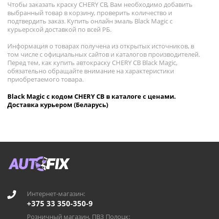
Чтобы заказать краску CHERY CB, Вам необходимо добавить
выбранный товар в корзину, проверить количество и
подтвердить заказ. Купить онлайн эмаль Black Magic с
курьерской доставкой по всей РБ.
Информация о товарах получена из открытых источников, в
том числе с официальных сайтов и каталогов производителей.
Перед тем, как купить автокраску CHERY CB Black Magic,
обязательно обращайте внимание на характеристики
приобретаемого товара.
Black Magic с кодом CHERY CB в каталоге с ценами.
Доставка курьером (Беларусь)
Интернет-магазин:
+375 33 350-350-9
Розничный магазин, ПВЗ Полоцк: