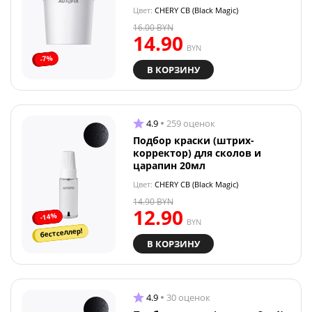
Цвет:
CHERY CB (Black Magic)
16.00
BYN
14.90
BYN
-7%
В КОРЗИНУ
4.9
259 оценок
Подбор краски (штрих-
корректор) для сколов и
царапин 20мл
Цвет:
CHERY CB (Black Magic)
14.90
BYN
12.90
-14%
BYN
бестселлер!
В КОРЗИНУ
4.9
30 оценок