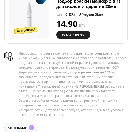
Подбор краски (маркер 2 в 1)
для сколов и царапин 20мл
Цвет:
CHERY HU (Aegean Blue)
14.90
BYN
бестселлер!
В КОРЗИНУ
Информация о цвете получена из открытых источников, в том
числе из официальных каталогов и сайтов производителей. Краска
предназначена только для полной окраски кузова автомобиля /
методом плавного перехода. Используется оригинальная OEM-
формула завода-изготовителя,
допуск разнотона до 10%
(в
зависимости от года выпуска автомобиля, страны и партии
производства, партии и типа пигментов, поставляемых на
конвейер, УФ-выгорания). Крайне
НЕ РЕКОМЕНДУЕМ
окрашивать
отдельные элементы кузова (без выполнения пробного тест-
напыла) во избежание разнотона. Передача цвета на экране
Вашего устройства может отличаться от реальной, так как на
восприятие цвета влияют технология экрана, яркость,
контрастность, цветовая температура, отражения, блеск, условия
освещения и иные факторы.
Автоэмали
1