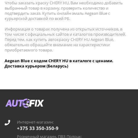
Чтобы заказать краску CHERY HU, Вам необходимо добавить
выбранный товар в корзину, проверить количество и
подтвердить заказ. Купить онлайн эмаль Aegean Blue с
курьерской доставкой по всей РБ.
Информация о товарах получена из открытых источников, в
том числе с официальных сайтов и каталогов производителей.
Перед тем, как купить автокраску CHERY HU Aegean Blue,
обязательно обращайте внимание на характеристики
приобретаемого товара.
Aegean Blue с кодом CHERY HU в каталоге с ценами.
Доставка курьером (Беларусь)
Интернет-магазин:
+375 33 350-350-9
Розничный магазин, ПВЗ Полоцк: