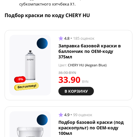
субкомпактного хэтчбека X1.
Подбор краски по коду CHERY HU
4.8
185 оценок
Заправка базовой краски в
баллончик по OEM-коду
375мл
Цвет:
CHERY HU (Aegean Blue)
36.90
BYN
33.90
-9%
BYN
бестселлер!
В КОРЗИНУ
4.9
99 оценок
Подбор базовой краски (под
краскопульт) по OEM-коду
100мл