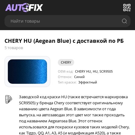
Найти товары
CHERY HU (Aegean Blue) с доставкой по РБ
5 товаров
CHERY
OEM-код:
CHERY HU, HU, SCR9505
Оттенок:
Синий
Тип краски:
Эффектный
Заводской код краски HU (также встречается маркировка
SCR9505) у бренда Chery соответствует оригинальному
названию цвета Aegean Blue. В зависимости от года
выпуска, на автозаводах этот цвет мог также проходить
под названием Aegeansea Blue. Этот оттенок
использовался для покраски кузовов таких моделей Chery,
как Tiggo, QQ, A1, A3, A5 (и модификация A520), а также