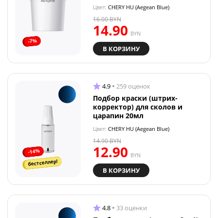
Цвет:
CHERY HU (Aegean Blue)
16.00
BYN
14.90
BYN
-7%
В КОРЗИНУ
4.9
259 оценок
Подбор краски (штрих-
корректор) для сколов и
царапин 20мл
Цвет:
CHERY HU (Aegean Blue)
14.90
BYN
12.90
-14%
BYN
бестселлер!
В КОРЗИНУ
4.8
33 оценки