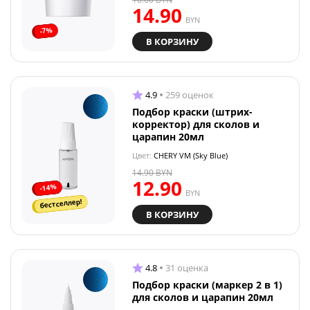
14.90
BYN
-7%
В КОРЗИНУ
4.9
259 оценок
Подбор краски (штрих-
корректор) для сколов и
царапин 20мл
Цвет:
CHERY VM (Sky Blue)
14.90
BYN
12.90
-14%
BYN
бестселлер!
В КОРЗИНУ
4.8
31 оценка
Подбор краски (маркер 2 в 1)
для сколов и царапин 20мл