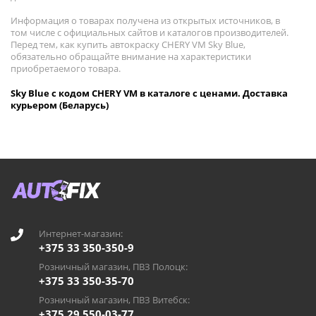
Информация о товарах получена из открытых источников, в
том числе с официальных сайтов и каталогов производителей.
Перед тем, как купить автокраску CHERY VM Sky Blue,
обязательно обращайте внимание на характеристики
приобретаемого товара.
Sky Blue с кодом CHERY VM в каталоге с ценами. Доставка
курьером (Беларусь)
Интернет-магазин:
+375 33 350-350-9
Розничный магазин, ПВЗ Полоцк:
+375 33 350-35-70
Розничный магазин, ПВЗ Витебск:
+375 29 550-03-77