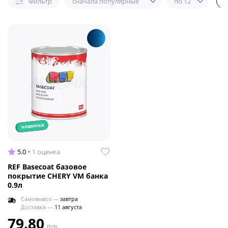
Фильтр
сначала популярные
по 12
новинка
5.0
1 оценка
REF Basecoat базовое
покрытие CHERY VM банка
0.9л
Самовывоз —
завтра
Доставка —
11 августа
79.80
BYN