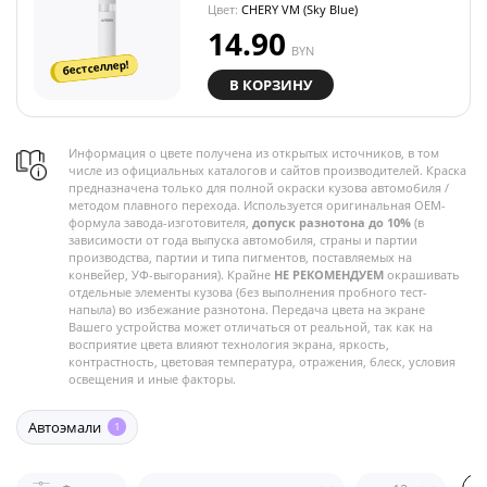
Цвет:
CHERY VM (Sky Blue)
14.90
BYN
бестселлер!
В КОРЗИНУ
Информация о цвете получена из открытых источников, в том
числе из официальных каталогов и сайтов производителей. Краска
предназначена только для полной окраски кузова автомобиля /
методом плавного перехода. Используется оригинальная OEM-
формула завода-изготовителя,
допуск разнотона до 10%
(в
зависимости от года выпуска автомобиля, страны и партии
производства, партии и типа пигментов, поставляемых на
конвейер, УФ-выгорания). Крайне
НЕ РЕКОМЕНДУЕМ
окрашивать
отдельные элементы кузова (без выполнения пробного тест-
напыла) во избежание разнотона. Передача цвета на экране
Вашего устройства может отличаться от реальной, так как на
восприятие цвета влияют технология экрана, яркость,
контрастность, цветовая температура, отражения, блеск, условия
освещения и иные факторы.
Автоэмали
1