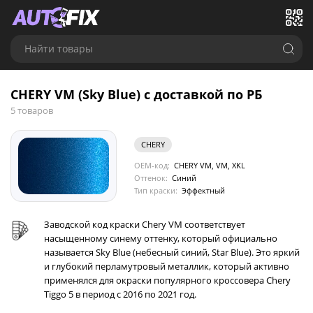
Найти товары
CHERY VM (Sky Blue) с доставкой по РБ
5 товаров
CHERY
OEM-код:
CHERY VM, VM, XKL
Оттенок:
Синий
Тип краски:
Эффектный
Заводской код краски Chery VM соответствует
насыщенному синему оттенку, который официально
называется Sky Blue (небесный синий, Star Blue). Это яркий
и глубокий перламутровый металлик, который активно
применялся для окраски популярного кроссовера Chery
Tiggo 5 в период с 2016 по 2021 год.