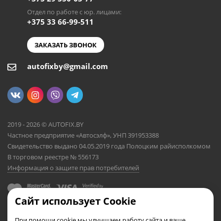
Отдел по работе с юр. лицами:
+375 33 66-99-511
ЗАКАЗАТЬ ЗВОНОК
autofixby@gmail.com
2019 - 2026 © AUTOFIX.BY
Частное предприятие «Автосэлф», УНП 391953388
Свидетельство выдано 04.05.2019 года Полоцким райисполкомом
В торговом реестре № 556173
Информация о защите прав потребителей
Сайт использует Cookie
При помощи cookie мы улучшаем работу сайта и ваше