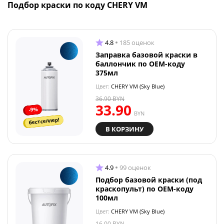
Подбор краски по коду CHERY VM
4.8
185 оценок
Заправка базовой краски в
баллончик по OEM-коду
375мл
Цвет:
CHERY VM (Sky Blue)
36.90
BYN
33.90
-9%
BYN
бестселлер!
В КОРЗИНУ
4.9
99 оценок
Подбор базовой краски (под
краскопульт) по OEM-коду
100мл
Цвет:
CHERY VM (Sky Blue)
16.00
BYN