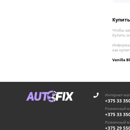
Купить 
Чтобы за
Купить он
Информац
как купит
Vanilla 
Интернет-маг
+375 33 35
Розничный ма
+375 33 35
Розничный ма
+375 29 55