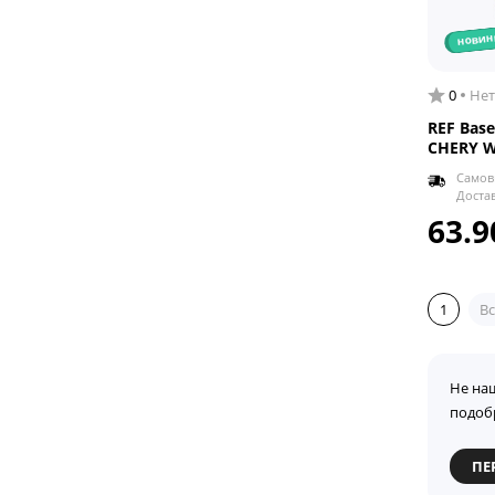
новин
0
Нет
REF Bas
CHERY W
Самов
Доста
63.9
1
Вс
Не на
подоб
ПЕ