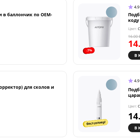
4.9
и в баллончик по OEM-
Подб
коду
Цвет:
C
16.00
14
-7%
В 
4.9
орректор) для сколов и
Подб
цара
Цвет:
C
14
бестселлер!
В 