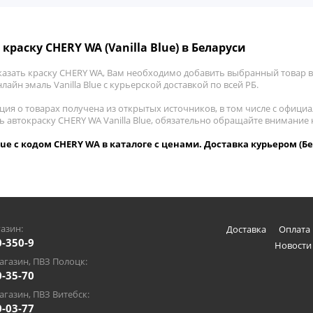
краску CHERY WA (Vanilla Blue) в Беларуси
казать краску CHERY WA, Вам необходимо добавить выбранный товар в 
лайн эмаль Vanilla Blue с курьерской доставкой по всей РБ.
ия о товарах получена из открытых источников, в том числе с официа
ь автокраску CHERY WA Vanilla Blue, обязательно обращайте внимание
Blue с кодом CHERY WA в каталоге с ценами. Доставка курьером (Б
азин:
Доставка
Оплата 
0-350-9
Новости
газин, ПВЗ Полоцк:
0-35-70
газин, ПВЗ Витебск:
0-03-77