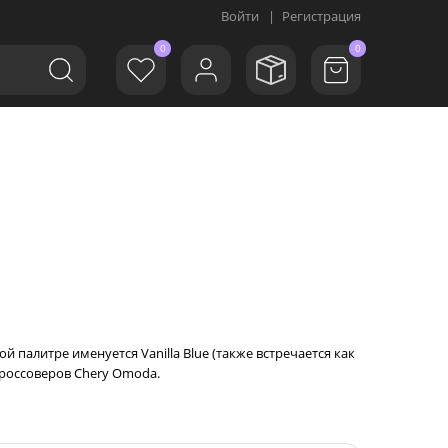
Войти
|
Регистрация
0
0
 палитре именуется Vanilla Blue (также встречается как
х кроссоверов Chery Omoda.