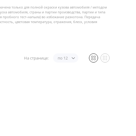
начена только для полной окраски кузова автомобиля / методом
пуска автомобиля, страны и партии производства, партии и типа
 пробного тест-напыла) во избежание разнотона. Передача
стность, цветовая температура, отражения, блеск, условия
На странице:
по 12