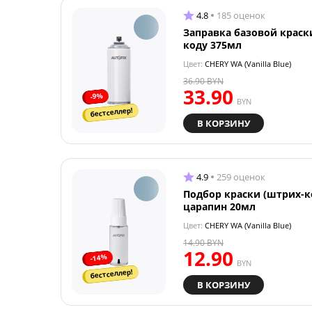
4.8
185 оценок
Заправка базовой краск
коду 375мл
Цвет:
CHERY WA (Vanilla Blue)
36.90
BYN
33.90
-9%
BYN
бестселлер!
В КОРЗИНУ
4.9
259 оценок
Подбор краски (штрих-к
царапин 20мл
Цвет:
CHERY WA (Vanilla Blue)
14.90
BYN
12.90
-14%
BYN
бестселлер!
В КОРЗИНУ