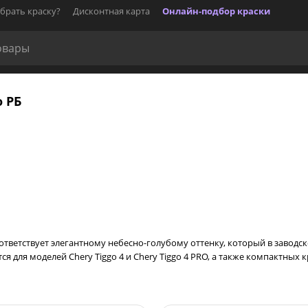
брать краску?
Дисконтная карта
Онлайн-подбор краски
о РБ
тветствует элегантному небесно-голубому оттенку, который в заводской
яется для моделей Chery Tiggo 4 и Chery Tiggo 4 PRO, а также компактны