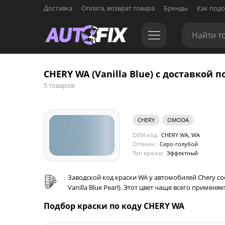
Доставка
Оплата, возврат товара
Бренды
Как подо
CHERY WA (Vanilla Blue) с доставкой п
5 товаров
CHERY
OMODA
OEM-код:
CHERY WA, WA
Оттенок:
Серо-голубой
Тип краски:
Эффектный
Заводской код краски WA у автомобилей Chery соо
Vanilla Blue Pearl). Этот цвет чаще всего примен
Подбор краски по коду CHERY WA