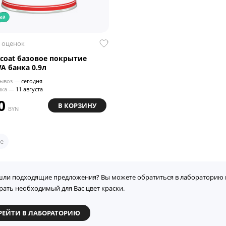
ка
 оценок
ecoat базовое покрытие
A банка 0.9л
ывоз —
сегодня
вка —
11 августа
0
В КОРЗИНУ
BYN
е
шли подходящие предложения? Вы можете обратиться в лабораторию 
рать необходимый для Вас цвет краски.
РЕЙТИ В ЛАБОРАТОРИЮ