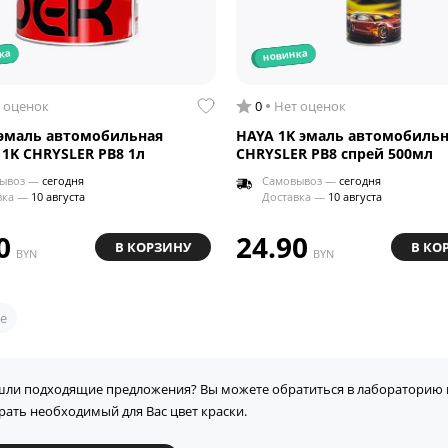
ка
новинка
 оценок
0
Нет оценок
эмаль автомобильная
HAYA 1K эмаль автомобильн
 1K CHRYSLER PB8 1л
CHRYSLER PB8 спрей 500мл
ывоз —
сегодня
Самовывоз —
сегодня
вка —
10 августа
Доставка —
10 августа
0
24.90
В КОРЗИНУ
В КО
BYN
BYN
е
шли подходящие предложения? Вы можете обратиться в лабораторию 
рать необходимый для Вас цвет краски.