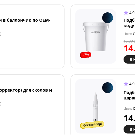
4.9
и в баллончик по OEM-
Подб
коду
)
Цвет:
C
16.00
14
-7%
В 
4.9
орректор) для сколов и
Подб
цара
)
Цвет:
C
14
бестселлер!
В 