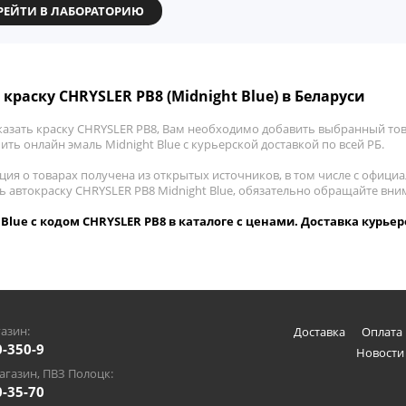
РЕЙТИ В ЛАБОРАТОРИЮ
 краску CHRYSLER PB8 (Midnight Blue) в Беларуси
казать краску CHRYSLER PB8, Вам необходимо добавить выбранный това
пить онлайн эмаль Midnight Blue с курьерской доставкой по всей РБ.
ия о товарах получена из открытых источников, в том числе с официа
ть автокраску CHRYSLER PB8 Midnight Blue, обязательно обращайте вн
 Blue с кодом CHRYSLER PB8 в каталоге с ценами. Доставка курьер
азин:
Доставка
Оплата 
0-350-9
Новости
газин, ПВЗ Полоцк:
0-35-70