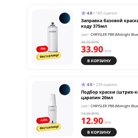
4.8
185 оценок
Заправка базовой краск
коду 375мл
Цвет:
CHRYSLER PB8 (Midnight Blue
36.90
BYN
33.90
-9%
BYN
бестселлер!
В КОРЗИНУ
4.9
259 оценок
Подбор краски (штрих-к
царапин 20мл
Цвет:
CHRYSLER PB8 (Midnight Blue
14.90
BYN
12.90
-14%
BYN
бестселлер!
В КОРЗИНУ