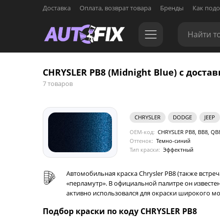
Доставка
Оплата, возврат товара
Бренды
Как подо
CHRYSLER PB8 (Midnight Blue) с достав
7 товаров
CHRYSLER
DODGE
JEEP
OEM-код:
CHRYSLER PB8, BB8, QB8
Оттенок:
Темно-синий
Тип краски:
Эффектный
Автомобильная краска Chrysler PB8 (также встре
«перламутр». В официальной палитре он известен к
активно использовался для окраски широкого мод
Подбор краски по коду CHRYSLER PB8