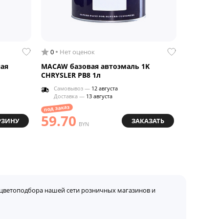
0
Нет оценок
ая
MACAW базовая автоэмаль 1K
CHRYSLER PB8 1л
Самовывоз —
12 августа
Доставка —
13 августа
под заказ
59.70
РЗИНУ
ЗАКАЗАТЬ
BYN
цветоподбора нашей сети розничных магазинов и