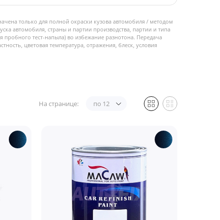
начена только для полной окраски кузова автомобиля / методом
пуска автомобиля, страны и партии производства, партии и типа
 пробного тест-напыла) во избежание разнотона. Передача
стность, цветовая температура, отражения, блеск, условия
На странице:
по 12