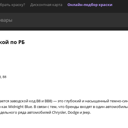
брать краску?
Дисконтная карта
Онлайн-подбор краски
кой по РБ
, B8
чается заводской код B8 и BB8) — это глубокий и насыщенный темно-си
ак Midnight Blue. В связи с тем, что бренды входят в один автомобильный
ельного ряда автомобилей Chrysler, Dodge и Jeep.