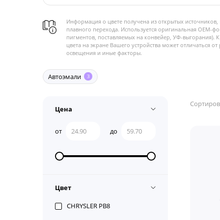
Информация о цвете получена из открытых источников, 
плавного перехода. Используется оригинальная OEM-фо
пигментов, поставляемых на конвейер, УФ-выгорания). 
цвета на экране Вашего устройства может отличаться от 
освещения и иные факторы.
Автоэмали
3
Сортиров
Цена
от
до
Цвет
CHRYSLER PB8