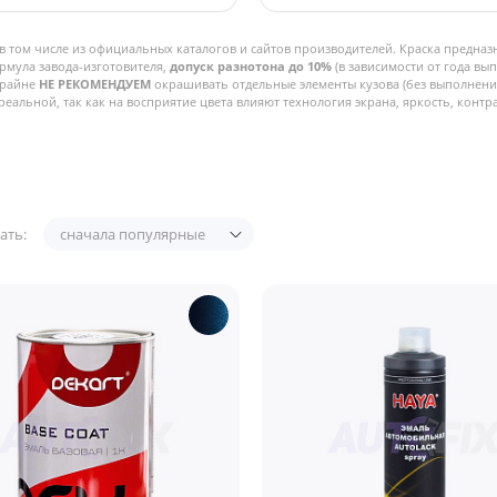
в том числе из официальных каталогов и сайтов производителей. Краска предназ
рмула завода-изготовителя,
допуск разнотона до 10%
(в зависимости от года вы
Крайне
НЕ РЕКОМЕНДУЕМ
окрашивать отдельные элементы кузова (без выполнения
реальной, так как на восприятие цвета влияют технология экрана, яркость, контра
ать:
сначала популярные