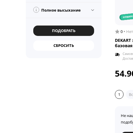
i
Полное высыхание
новин
0
Нет
DEKART 
базовая
Самов
Доста
54.9
1
Вс
Не на
подоб