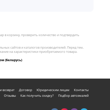
р в корзину, проверить количество и подтвердить
льных сайтов и каталогов производителей. Перед тем,
имание на характеристики приобретаемого товара.
ом (Беларусь)
и возврат
Договор
Юридическим лицам
Контакты
Отзывы
Как получить скидку?
Подбор автоэмалей