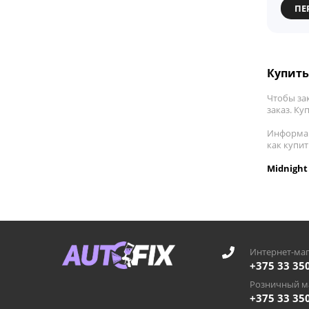
ПЕ
Купить
Чтобы за
заказ. Ку
Информац
как купи
Midnight
Интернет-маг
+375 33 35
Розничный ма
+375 33 35