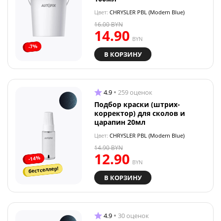
Цвет:
CHRYSLER PBL (Modern Blue)
16.00
BYN
14.90
BYN
-7%
В КОРЗИНУ
4.9
259 оценок
Подбор краски (штрих-
корректор) для сколов и
царапин 20мл
Цвет:
CHRYSLER PBL (Modern Blue)
14.90
BYN
12.90
-14%
BYN
бестселлер!
В КОРЗИНУ
4.9
30 оценок