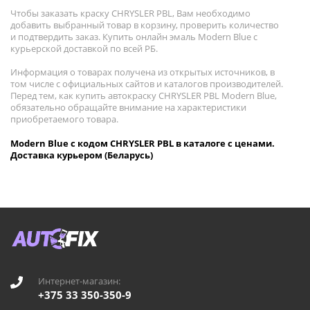
Чтобы заказать краску CHRYSLER PBL, Вам необходимо
добавить выбранный товар в корзину, проверить количество
и подтвердить заказ. Купить онлайн эмаль Modern Blue с
курьерской доставкой по всей РБ.
Информация о товарах получена из открытых источников, в
том числе с официальных сайтов и каталогов производителей.
Перед тем, как купить автокраску CHRYSLER PBL Modern Blue,
обязательно обращайте внимание на характеристики
приобретаемого товара.
Modern Blue с кодом CHRYSLER PBL в каталоге с ценами.
Доставка курьером (Беларусь)
Интернет-магазин:
+375 33 350-350-9