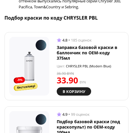
оттенком выпускались популярные серии Chrysler 300,
Pacifica, Town&Country и Sebring.
Подбор краски по коду CHRYSLER PBL
4.8
185 оценок
Заправка базовой краски в
баллончик по OEM-коду
375мл
Цвет:
CHRYSLER PBL (Modern Blue)
36.90
BYN
33.90
-9%
BYN
бестселлер!
В КОРЗИНУ
4.9
99 оценок
Подбор базовой краски (под
краскопульт) по OEM-коду
100мл