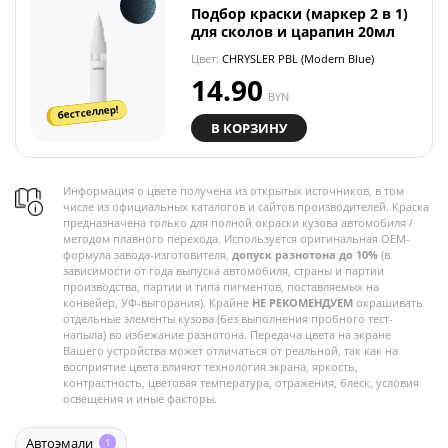
Подбор краски (маркер 2 в 1)
для сколов и царапин 20мл
Цвет:
CHRYSLER PBL (Modern Blue)
14.90
BYN
бестселлер!
В КОРЗИНУ
Информация о цвете получена из открытых источников, в том
числе из официальных каталогов и сайтов производителей. Краска
предназначена только для полной окраски кузова автомобиля /
методом плавного перехода. Используется оригинальная OEM-
формула завода-изготовителя,
допуск разнотона до 10%
(в
зависимости от года выпуска автомобиля, страны и партии
производства, партии и типа пигментов, поставляемых на
конвейер, УФ-выгорания). Крайне
НЕ РЕКОМЕНДУЕМ
окрашивать
отдельные элементы кузова (без выполнения пробного тест-
напыла) во избежание разнотона. Передача цвета на экране
Вашего устройства может отличаться от реальной, так как на
восприятие цвета влияют технология экрана, яркость,
контрастность, цветовая температура, отражения, блеск, условия
освещения и иные факторы.
Автоэмали
1