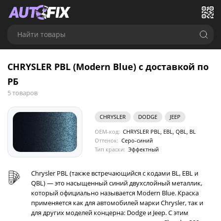
Найти товары
CHRYSLER PBL (Modern Blue) с доставкой по
РБ
5 товаров
CHRYSLER
DODGE
JEEP
OEM-код:
CHRYSLER PBL, EBL, QBL, BL
Оттенок:
Серо-синий
Тип краски:
Эффектный
Chrysler PBL (также встречающийся с кодами BL, EBL и
QBL) — это насыщенный синий двухслойный металлик,
который официально называется Modern Blue. Краска
применяется как для автомобилей марки Chrysler, так и
для других моделей концерна: Dodge и Jeep. С этим