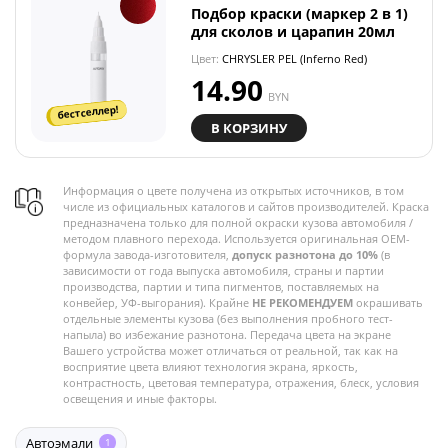
Подбор краски (маркер 2 в 1)
для сколов и царапин 20мл
Цвет:
CHRYSLER PEL (Inferno Red)
14.90
BYN
бестселлер!
В КОРЗИНУ
Информация о цвете получена из открытых источников, в том
числе из официальных каталогов и сайтов производителей. Краска
предназначена только для полной окраски кузова автомобиля /
методом плавного перехода. Используется оригинальная OEM-
формула завода-изготовителя,
допуск разнотона до 10%
(в
зависимости от года выпуска автомобиля, страны и партии
производства, партии и типа пигментов, поставляемых на
конвейер, УФ-выгорания). Крайне
НЕ РЕКОМЕНДУЕМ
окрашивать
отдельные элементы кузова (без выполнения пробного тест-
напыла) во избежание разнотона. Передача цвета на экране
Вашего устройства может отличаться от реальной, так как на
восприятие цвета влияют технология экрана, яркость,
контрастность, цветовая температура, отражения, блеск, условия
освещения и иные факторы.
Автоэмали
1