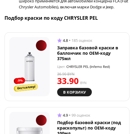
широко применяется для автомобилей концерна FCA (Fiat
Chrysler Automobiles), включая марки Dodge и Jeep.
Подбор краски по коду CHRYSLER PEL
4.8
185 оценок
Заправка базовой краски в
баллончик по OEM-коду
375мл
Цвет:
CHRYSLER PEL (Inferno Red)
36.90
BYN
33.90
-9%
BYN
бестселлер!
В КОРЗИНУ
4.9
99 оценок
Подбор базовой краски (под
краскопульт) по OEM-коду
100мл