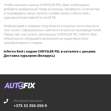
Чтобы заказать краску CHRYSLER PEL, Вам необходимо
добавить выбранный товар в корзину, проверить количество
и подтвердить заказ. Купить онлайн эмаль Inferno Red с
курьерской доставкой по всей РБ.
Информация о товарах получена из открытых источников, в
том числе с официальных сайтов и каталогов производителей.
Перед тем, как купить автокраску CHRYSLER PEL Inferno Red,
обязательно обращайте внимание на характеристики
приобретаемого товара.
Inferno Red с кодом CHRYSLER PEL в каталоге с ценами.
Доставка курьером (Беларусь)
Интернет-магазин:
+375 33 350-350-9