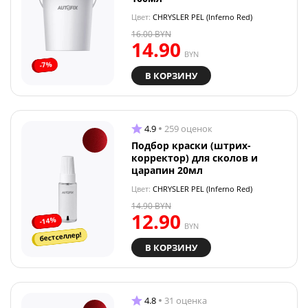
Цвет:
CHRYSLER PEL (Inferno Red)
16.00
BYN
14.90
BYN
-7%
В КОРЗИНУ
4.9
259 оценок
Подбор краски (штрих-
корректор) для сколов и
царапин 20мл
Цвет:
CHRYSLER PEL (Inferno Red)
14.90
BYN
12.90
-14%
BYN
бестселлер!
В КОРЗИНУ
4.8
31 оценка