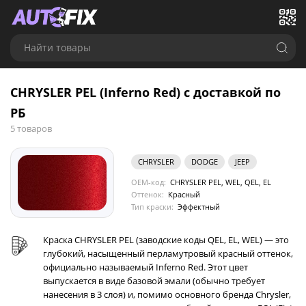
Найти товары
CHRYSLER PEL (Inferno Red) с доставкой по
РБ
5 товаров
CHRYSLER
DODGE
JEEP
OEM-код:
CHRYSLER PEL, WEL, QEL, EL
Оттенок:
Красный
Тип краски:
Эффектный
Краска CHRYSLER PEL (заводские коды QEL, EL, WEL) — это
глубокий, насыщенный перламутровый красный оттенок,
официально называемый Inferno Red. Этот цвет
выпускается в виде базовой эмали (обычно требует
нанесения в 3 слоя) и, помимо основного бренда Chrysler,