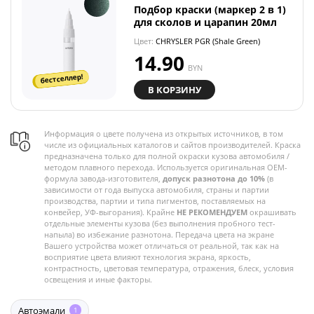
Подбор краски (маркер 2 в 1)
для сколов и царапин 20мл
Цвет:
CHRYSLER PGR (Shale Green)
14.90
BYN
бестселлер!
В КОРЗИНУ
Информация о цвете получена из открытых источников, в том
числе из официальных каталогов и сайтов производителей. Краска
предназначена только для полной окраски кузова автомобиля /
методом плавного перехода. Используется оригинальная OEM-
формула завода-изготовителя,
допуск разнотона до 10%
(в
зависимости от года выпуска автомобиля, страны и партии
производства, партии и типа пигментов, поставляемых на
конвейер, УФ-выгорания). Крайне
НЕ РЕКОМЕНДУЕМ
окрашивать
отдельные элементы кузова (без выполнения пробного тест-
напыла) во избежание разнотона. Передача цвета на экране
Вашего устройства может отличаться от реальной, так как на
восприятие цвета влияют технология экрана, яркость,
контрастность, цветовая температура, отражения, блеск, условия
освещения и иные факторы.
Автоэмали
1