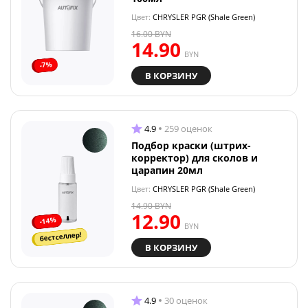
Цвет:
CHRYSLER PGR (Shale Green)
16.00
BYN
14.90
BYN
-7%
В КОРЗИНУ
4.9
259 оценок
Подбор краски (штрих-
корректор) для сколов и
царапин 20мл
Цвет:
CHRYSLER PGR (Shale Green)
14.90
BYN
12.90
-14%
BYN
бестселлер!
В КОРЗИНУ
4.9
30 оценок