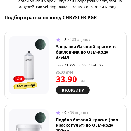
автомобилей марок Chrysler и Dodge (таких популярных
моделей, как Sebring, 300M, Stratus, Concorde и Neon).
Подбор краски по коду CHRYSLER PGR
4.8
185 оценок
Заправка базовой краски в
баллончик по OEM-коду
375мл
Цвет:
CHRYSLER PGR (Shale Green)
36.90
BYN
33.90
-9%
BYN
бестселлер!
В КОРЗИНУ
4.9
99 оценок
Подбор базовой краски (под
краскопульт) по OEM-коду
100мл