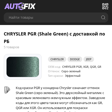
Найти товары
CHRYSLER PGR (Shale Green) с доставкой по
РБ
5 товаров
CHRYSLER
DODGE
JEEP
OEM-код:
CHRYSLER PGR, XGR, QGR, GR
Оттенок:
Серо-зеленый
Тип краски:
Эффектный
Код краски PGR у концерна Chrysler означает оттенок
Shale Green (серо-зеленый). Это двухслойный металлик с
красивым зеленовато-жемчужным эффектом. Заводские
коды для этого цвета также могут обозначаться как GR,
QGR или XGR. Он использовался для покраски