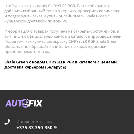
Чтобы заказать краску CHRYSLER PGR, Вам необходимо
добавить выбранный товар в корзину, проверить количество
и подтвердить заказ. Купить онлайн эмаль Shale Green с
курьерской доставкой по всей РБ.
Информация о товарах получена из открытых источников, в
том числе с официальных сайтов и каталогов производителей.
Перед тем, как купить автокраску CHRYSLER PGR Shale Green,
обязательно обращайте внимание на характеристики
приобретаемого товара.
Shale Green с кодом CHRYSLER PGR в каталоге с ценами.
Доставка курьером (Беларусь)
Интернет-магазин:
+375 33 350-350-9