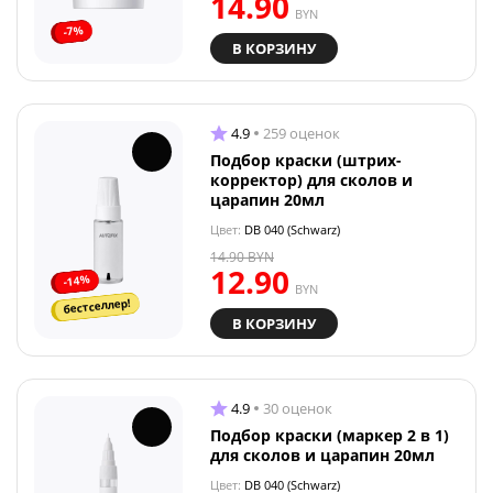
14.90
BYN
-7%
В КОРЗИНУ
4.9
259 оценок
Подбор краски (штрих-
корректор) для сколов и
царапин 20мл
Цвет:
DB 040 (Schwarz)
14.90
BYN
12.90
-14%
BYN
бестселлер!
В КОРЗИНУ
4.9
30 оценок
Подбор краски (маркер 2 в 1)
для сколов и царапин 20мл
Цвет:
DB 040 (Schwarz)