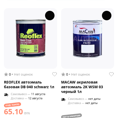
0
Нет оценок
0
Нет оценок
REOFLEX автоэмаль
MACAW акриловая
базовая DB 040 schwarz 1л
автоэмаль 2K WSM 03
черный 1л
Самовывоз —
11 августа
Доставка —
12 августа
Самовывоз —
нет даты
Доставка —
нет даты
под заказ
65.10
BYN
нет в наличии