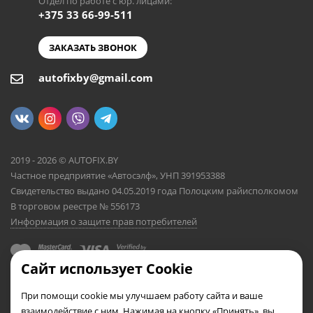
Отдел по работе с юр. лицами:
+375 33 66-99-511
ЗАКАЗАТЬ ЗВОНОК
autofixby@gmail.com
2019 - 2026 © AUTOFIX.BY
Частное предприятие «Автосэлф», УНП 391953388
Свидетельство выдано 04.05.2019 года Полоцким райисполкомом
В торговом реестре № 556173
Информация о защите прав потребителей
Сайт использует Cookie
При помощи cookie мы улучшаем работу сайта и ваше
взаимодействие с ним. Нажимая на кнопку «Принять», вы