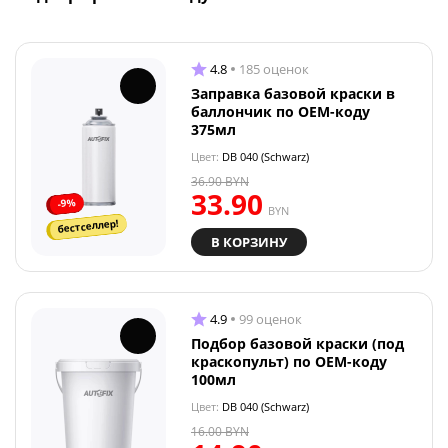
4.8
185 оценок
Заправка базовой краски в
баллончик по OEM-коду
375мл
Цвет:
DB 040 (Schwarz)
36.90
BYN
33.90
-9%
BYN
бестселлер!
В КОРЗИНУ
4.9
99 оценок
Подбор базовой краски (под
краскопульт) по OEM-коду
100мл
Цвет:
DB 040 (Schwarz)
16.00
BYN