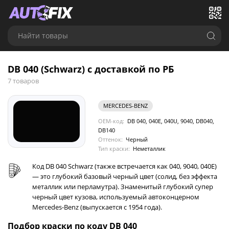
Найти товары
DB 040 (Schwarz) с доставкой по РБ
7 товаров
MERCEDES-BENZ
OEM-код:
DB 040, 040E, 040U, 9040, DB040,
DB140
Оттенок:
Черный
Тип краски:
Неметаллик
Код DB 040 Schwarz (также встречается как 040, 9040, 040E)
— это глубокий базовый черный цвет (солид, без эффекта
металлик или перламутра). Знаменитый глубокий супер
черный цвет кузова, используемый автоконцерном
Mercedes-Benz (выпускается с 1954 года).
Подбор краски по коду DB 040