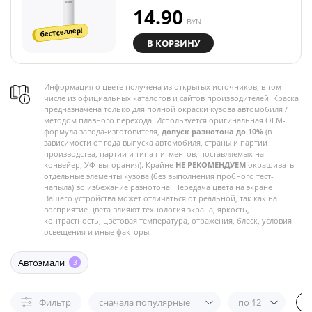
14.90
BYN
бестселлер!
В КОРЗИНУ
Информация о цвете получена из открытых источников, в том
числе из официальных каталогов и сайтов производителей. Краска
предназначена только для полной окраски кузова автомобиля /
методом плавного перехода. Используется оригинальная OEM-
формула завода-изготовителя,
допуск разнотона до 10%
(в
зависимости от года выпуска автомобиля, страны и партии
производства, партии и типа пигментов, поставляемых на
конвейер, УФ-выгорания). Крайне
НЕ РЕКОМЕНДУЕМ
окрашивать
отдельные элементы кузова (без выполнения пробного тест-
напыла) во избежание разнотона. Передача цвета на экране
Вашего устройства может отличаться от реальной, так как на
восприятие цвета влияют технология экрана, яркость,
контрастность, цветовая температура, отражения, блеск, условия
освещения и иные факторы.
Автоэмали
3
Фильтр
сначала популярные
по 12