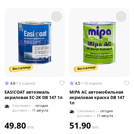
бестселлер!
бестселлер!
4.8
5 оценок
4.5
16 оценок
EASICOAT автоэмаль
MIPA AC автомобильная
акриловая EC-2K DB 147 1л
акриловая краска DB 147
1л
Самовывоз —
сегодня
Доставка —
11 августа
Самовывоз —
сегодня
Доставка —
11 августа
49.80
51.90
BYN
BYN