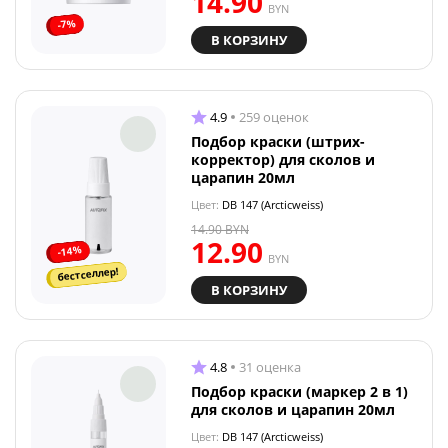
14.90
BYN
-7%
В КОРЗИНУ
4.9
259 оценок
Подбор краски (штрих-
корректор) для сколов и
царапин 20мл
Цвет:
DB 147 (Arcticweiss)
14.90
BYN
12.90
-14%
BYN
бестселлер!
В КОРЗИНУ
4.8
31 оценка
Подбор краски (маркер 2 в 1)
для сколов и царапин 20мл
Цвет:
DB 147 (Arcticweiss)