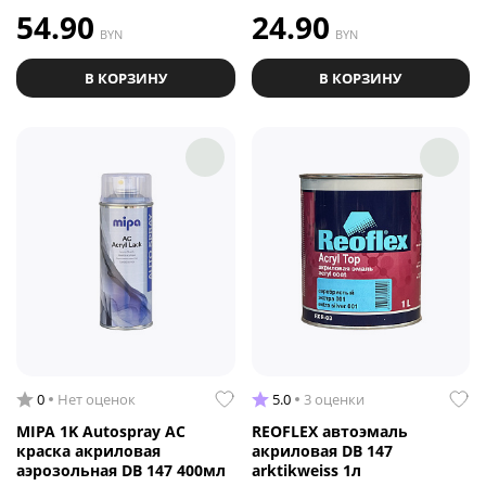
54.90
24.90
BYN
BYN
В КОРЗИНУ
В КОРЗИНУ
0
Нет оценок
5.0
3 оценки
MIPA 1K Autospray AC
REOFLEX автоэмаль
краска акриловая
акриловая DB 147
аэрозольная DB 147 400мл
arktikweiss 1л