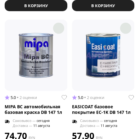
В КОРЗИНУ
В КОРЗИНУ
5.0
2 оценки
5.0
2 оценки
MIPA BC автомобильная
EASICOAT базовое
базовая краска DB 147 1л
покрытие EC-1K DB 147 1л
Самовывоз —
сегодня
Самовывоз —
сегодня
Доставка —
11 августа
Доставка —
11 августа
74.70
57.90
BYN
BYN