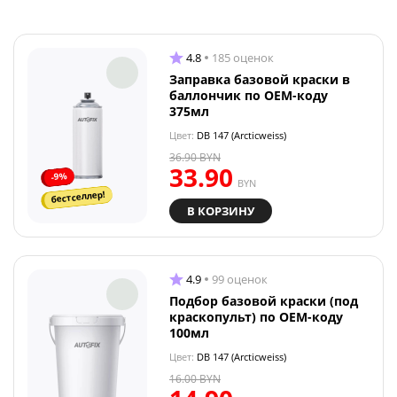
4.8
185 оценок
Заправка базовой краски в
баллончик по OEM-коду
375мл
Цвет:
DB 147 (Arcticweiss)
36.90
BYN
33.90
-9%
BYN
бестселлер!
В КОРЗИНУ
4.9
99 оценок
Подбор базовой краски (под
краскопульт) по OEM-коду
100мл
Цвет:
DB 147 (Arcticweiss)
16.00
BYN