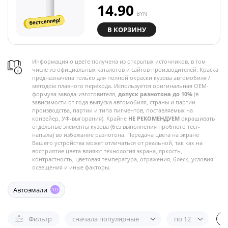
14.90
BYN
бестселлер!
В КОРЗИНУ
Информация о цвете получена из открытых источников, в том
числе из официальных каталогов и сайтов производителей. Краска
предназначена только для полной окраски кузова автомобиля /
методом плавного перехода. Используется оригинальная OEM-
формула завода-изготовителя,
допуск разнотона до 10%
(в
зависимости от года выпуска автомобиля, страны и партии
производства, партии и типа пигментов, поставляемых на
конвейер, УФ-выгорания). Крайне
НЕ РЕКОМЕНДУЕМ
окрашивать
отдельные элементы кузова (без выполнения пробного тест-
напыла) во избежание разнотона. Передача цвета на экране
Вашего устройства может отличаться от реальной, так как на
восприятие цвета влияют технология экрана, яркость,
контрастность, цветовая температура, отражения, блеск, условия
освещения и иные факторы.
Автоэмали
10
Фильтр
сначала популярные
по 12