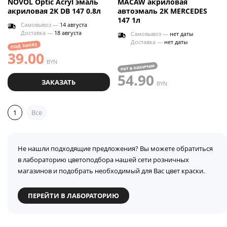
NOVOL Optic Acryl эмаль
MACAW акриловая
акриловая 2K DB 147 0.8л
автоэмаль 2K MERCEDES
147 1л
Самовывоз —
14 августа
Доставка —
18 августа
Самовывоз —
нет даты
Доставка —
нет даты
под заказ
39.00
BYN
нет в наличии
54.90
ЗАКАЗАТЬ
BYN
1
Все
Не нашли подходящие предложения? Вы можете обратиться
в лабораторию цветоподбора нашей сети розничных
магазинов и подобрать необходимый для Вас цвет краски.
ПЕРЕЙТИ В ЛАБОРАТОРИЮ