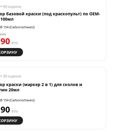
99 оценок
ор базовой краски (под краскопульт) по OEM-
 100мл
B 154 (Carbonschwarz)
BYN
.90
BYN
КОРЗИНУ
30 оценок
ор краски (маркер 2 в 1) для сколов и
пин 20мл
B 154 (Carbonschwarz)
.90
BYN
КОРЗИНУ