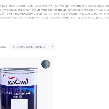
в том числе из официальных каталогов и сайтов производителей. Краска предназ
рмула завода-изготовителя,
допуск разнотона до 10%
(в зависимости от года вы
Крайне
НЕ РЕКОМЕНДУЕМ
окрашивать отдельные элементы кузова (без выполнения
реальной, так как на восприятие цвета влияют технология экрана, яркость, контра
ать:
сначала популярные