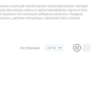
начена только для полной окраски кузова автомобиля / методом
пуска автомобиля, страны и партии производства, партии и типа
 пробного тест-напыла) во избежание разнотона. Передача
стность, цветовая температура, отражения, блеск, условия
На странице:
по 12