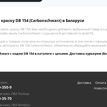
 краску DB 154 (Carbonschwarz) в Беларуси
азать краску DB 154, Вам необходимо добавить выбранный товар в кор
лайн эмаль Carbonschwarz с курьерской доставкой по всей РБ.
ия о товарах получена из открытых источников, в том числе с официа
ть автокраску DB 154 Carbonschwarz, обязательно обращайте внимание
hwarz с кодом DB 154 в каталоге с ценами. Доставка курьером (Бе
азин:
Доставка
Оплата 
0-350-9
Новости
газин, ПВЗ Полоцк:
0-35-70
газин, ПВЗ Витебск: