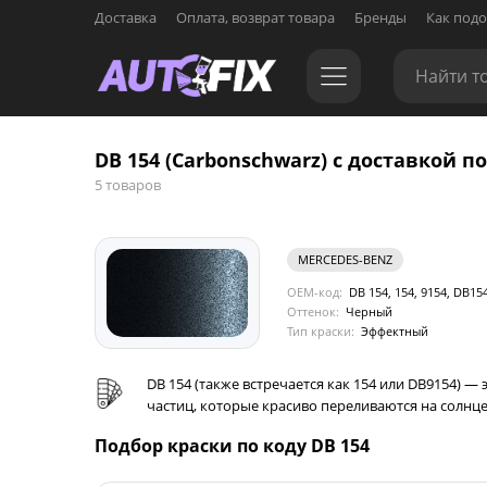
Доставка
Оплата, возврат товара
Бренды
Как подо
DB 154 (Carbonschwarz) с доставкой по
5 товаров
MERCEDES-BENZ
OEM-код:
DB 154, 154, 9154, DB15
Оттенок:
Черный
Тип краски:
Эффектный
DB 154 (также встречается как 154 или DB9154) 
частиц, которые красиво переливаются на солнце
Подбор краски по коду DB 154