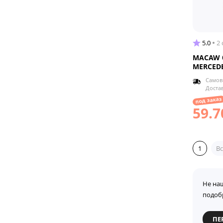
5.0
2
MACAW б
MERCEDE
Самов
Доста
под заказ
59.7
1
Вс
Не на
подоб
ПЕ