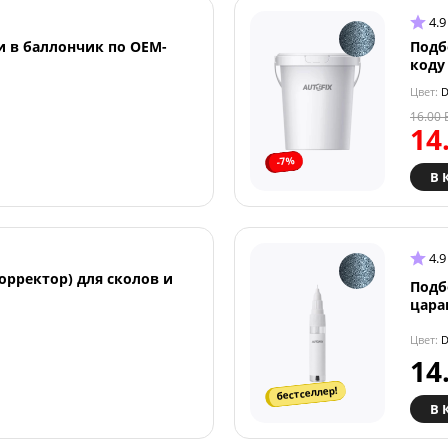
4.9
и в баллончик по OEM-
Подб
коду
Цвет:
D
16.00
14
-7%
В 
4.9
орректор) для сколов и
Подб
цара
Цвет:
D
14
бестселлер!
В 