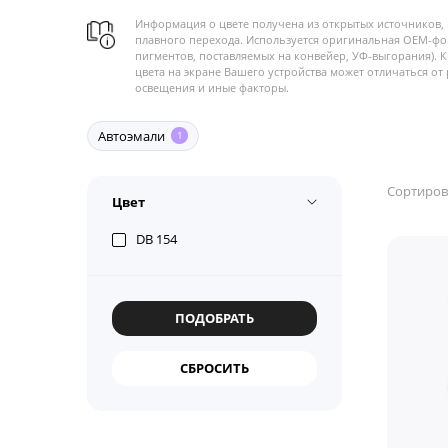
Информация о цвете получена из открытых источников, 
плавного перехода. Используется оригинальная OEM-фо
пигментов, поставляемых на конвейер, УФ-выгорания). 
цвета на экране Вашего устройства может отличаться от 
освещения и иные факторы.
Автоэмали
1
Сортиров
Цвет
DB 154