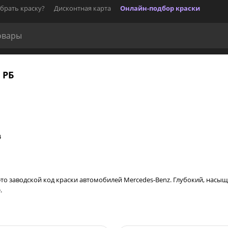
брать краску?
Дисконтная карта
Онлайн-подбор краски
 РБ
4
— это заводской код краски автомобилей Mercedes-Benz. Глубокий, на
.