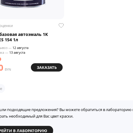
 оценки
азовая автоэмаль 1K
S 154 1л
ывоз —
12 августа
вка —
13 августа
0
ЗАКАЗАТЬ
BYN
е
шли подходящие предложения? Вы можете обратиться в лабораторию 
рать необходимый для Вас цвет краски.
РЕЙТИ В ЛАБОРАТОРИЮ