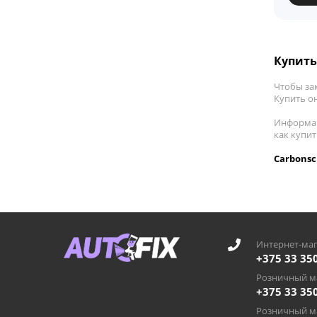
Купить
Чтобы зак
Купить он
Информац
как купи
Carbonsc
Интернет-маг
+375 33 35
Розничный ма
+375 33 35
Розничный ма