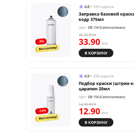
4.8
185 оценок
Заправка базовой краск
коду 375мл
Цвет:
DB 154 (Carbonschwarz)
36.90
BYN
33.90
-9%
BYN
бестселлер!
В КОРЗИНУ
4.9
259 оценок
Подбор краски (штрих-к
царапин 20мл
Цвет:
DB 154 (Carbonschwarz)
14.90
BYN
12.90
-14%
BYN
бестселлер!
В КОРЗИНУ