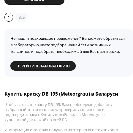
1
Все
Не нашли подходящие предложения? Вы можете обратиться
в лабораторию цветоподбора нашей сети розничных
магазинов и подобрать необходимый для Вас цвет краски.
ПЕРЕЙТИ В ЛАБОРАТОРИЮ
Купить краску DB 195 (Meteorgrau) в Беларуси
Чтобы заказать краску DB 195, Вам необходимо добавить
выбранный товар в корзину, проверить количество и
подтвердить заказ. Купить онлайн эмаль Meteorgrau с
курьерской доставкой по всей РБ.
Информация о товарах получена из открытых источников, в