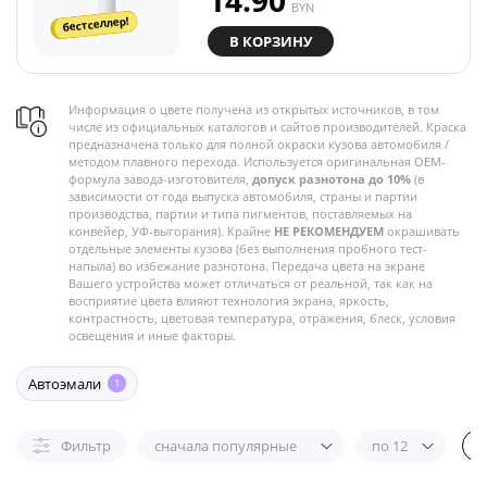
14.90
BYN
бестселлер!
В КОРЗИНУ
Информация о цвете получена из открытых источников, в том
числе из официальных каталогов и сайтов производителей. Краска
предназначена только для полной окраски кузова автомобиля /
методом плавного перехода. Используется оригинальная OEM-
формула завода-изготовителя,
допуск разнотона до 10%
(в
зависимости от года выпуска автомобиля, страны и партии
производства, партии и типа пигментов, поставляемых на
конвейер, УФ-выгорания). Крайне
НЕ РЕКОМЕНДУЕМ
окрашивать
отдельные элементы кузова (без выполнения пробного тест-
напыла) во избежание разнотона. Передача цвета на экране
Вашего устройства может отличаться от реальной, так как на
восприятие цвета влияют технология экрана, яркость,
контрастность, цветовая температура, отражения, блеск, условия
освещения и иные факторы.
Автоэмали
1
Фильтр
сначала популярные
по 12