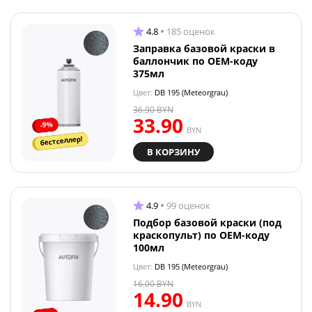
4.8
185 оценок
Заправка базовой краски в
баллончик по OEM-коду
375мл
Цвет:
DB 195 (Meteorgrau)
36.90
BYN
33.90
-9%
BYN
бестселлер!
В КОРЗИНУ
4.9
99 оценок
Подбор базовой краски (под
краскопульт) по OEM-коду
100мл
Цвет:
DB 195 (Meteorgrau)
16.00
BYN
14.90
BYN