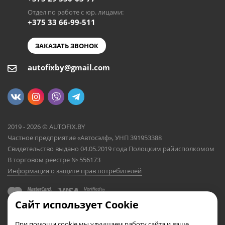
Отдел по работе с юр. лицами:
+375 33 66-99-511
ЗАКАЗАТЬ ЗВОНОК
autofixby@gmail.com
2019 - 2026 © AUTOFIX.BY
Частное предприятие «Автосэлф», УНП 391953388
Свидетельство выдано 04.05.2019 года Полоцким райисполкомом
В торговом реестре № 556173
Информация о защите прав потребителей
Сайт использует Cookie
При помощи cookie мы улучшаем работу сайта и ваше