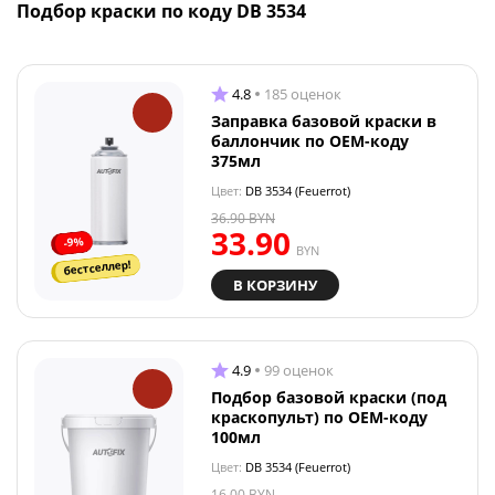
Подбор краски по коду DB 3534
4.8
185 оценок
Заправка базовой краски в
баллончик по OEM-коду
375мл
Цвет:
DB 3534 (Feuerrot)
36.90
BYN
33.90
-9%
BYN
бестселлер!
В КОРЗИНУ
4.9
99 оценок
Подбор базовой краски (под
краскопульт) по OEM-коду
100мл
Цвет:
DB 3534 (Feuerrot)
16.00
BYN