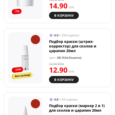
14.90
BYN
-7%
В КОРЗИНУ
4.9
259 оценок
Подбор краски (штрих-
корректор) для сколов и
царапин 20мл
Цвет:
DB 3534 (Feuerrot)
14.90
BYN
12.90
-14%
BYN
бестселлер!
В КОРЗИНУ
4.8
33 оценки
Подбор краски (маркер 2 в 1)
для сколов и царапин 20мл