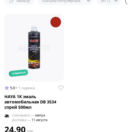
Фильтр
сначала популярные
по 12
новинка
5.0
1 оценка
HAYA 1K эмаль
автомобильная DB 3534
спрей 500мл
Самовывоз —
завтра
Доставка —
11 августа
24.90
BYN