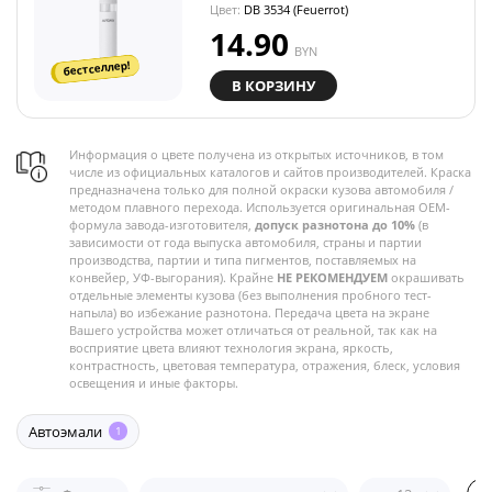
Цвет:
DB 3534 (Feuerrot)
14.90
BYN
бестселлер!
В КОРЗИНУ
Информация о цвете получена из открытых источников, в том
числе из официальных каталогов и сайтов производителей. Краска
предназначена только для полной окраски кузова автомобиля /
методом плавного перехода. Используется оригинальная OEM-
формула завода-изготовителя,
допуск разнотона до 10%
(в
зависимости от года выпуска автомобиля, страны и партии
производства, партии и типа пигментов, поставляемых на
конвейер, УФ-выгорания). Крайне
НЕ РЕКОМЕНДУЕМ
окрашивать
отдельные элементы кузова (без выполнения пробного тест-
напыла) во избежание разнотона. Передача цвета на экране
Вашего устройства может отличаться от реальной, так как на
восприятие цвета влияют технология экрана, яркость,
контрастность, цветовая температура, отражения, блеск, условия
освещения и иные факторы.
Автоэмали
1