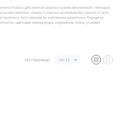
начена только для полной окраски кузова автомобиля / методом
пуска автомобиля, страны и партии производства, партии и типа
 пробного тест-напыла) во избежание разнотона. Передача
стность, цветовая температура, отражения, блеск, условия
На странице:
по 12