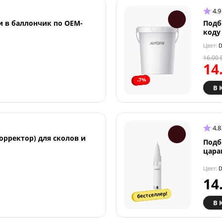
4.9
и в баллончик по OEM-
Подб
коду
Цвет:
D
16.00
14
-7%
В 
4.8
орректор) для сколов и
Подб
цара
Цвет:
D
14
бестселлер!
В 