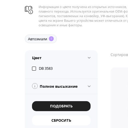
Информация о цвете получена из открытых источников, 
плавного перехода. Используется оригинальная OEM-фо
пигментов, поставляемых на конвейер, УФ-выгорания). 
цвета на экране Вашего устройства может отличаться от 
освещения и иные факторы.
Автоэмали
1
Сортиров
Цвет
DB 3583
i
Полное высыхание