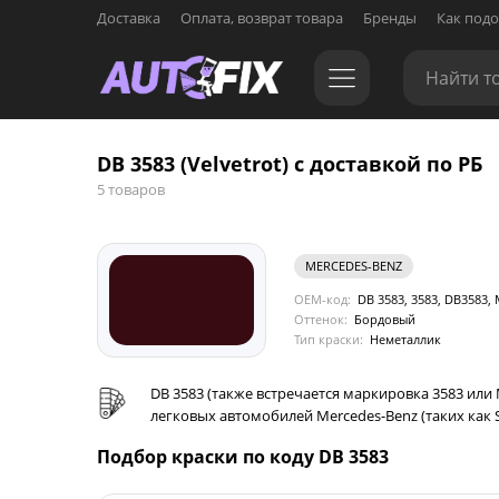
Доставка
Оплата, возврат товара
Бренды
Как подо
DB 3583 (Velvetrot) с доставкой по РБ
5 товаров
MERCEDES-BENZ
OEM-код:
DB 3583, 3583, DB3583,
Оттенок:
Бордовый
Тип краски:
Неметаллик
DB 3583 (также встречается маркировка 3583 или
легковых автомобилей Mercedes-Benz (таких как Sp
Подбор краски по коду DB 3583