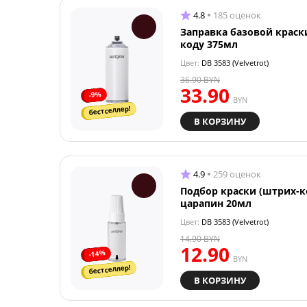
4.8
185 оценок
Заправка базовой краск
коду 375мл
Цвет:
DB 3583 (Velvetrot)
36.90
BYN
33.90
-9%
BYN
бестселлер!
В КОРЗИНУ
4.9
259 оценок
Подбор краски (штрих-к
царапин 20мл
Цвет:
DB 3583 (Velvetrot)
14.90
BYN
12.90
-14%
BYN
бестселлер!
В КОРЗИНУ