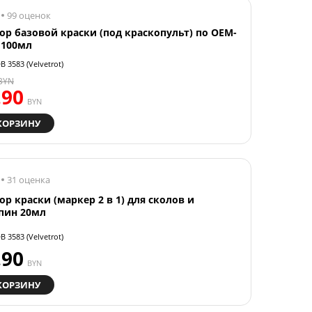
99 оценок
ор базовой краски (под краскопульт) по OEM-
 100мл
B 3583 (Velvetrot)
BYN
.90
BYN
КОРЗИНУ
31 оценка
ор краски (маркер 2 в 1) для сколов и
пин 20мл
B 3583 (Velvetrot)
.90
BYN
КОРЗИНУ