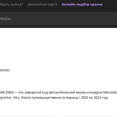
брать краску?
Дисконтная карта
Онлайн-подбор краски
 MB3583
 MB 3583) — это заводской код автомобильной эмали концерна Mercede
rinter, Vito, Viano) преимущественно в период с 2003 по 2022 год.