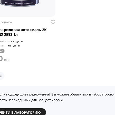
 оценок
криловая автоэмаль 2K
S 3583 1л
ывоз —
нет даты
вка —
нет даты
чии
0
BYN
е
шли подходящие предложения? Вы можете обратиться в лабораторию 
рать необходимый для Вас цвет краски.
РЕЙТИ В ЛАБОРАТОРИЮ