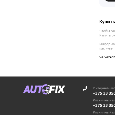
Купить 
Чтобы зак
Купить он
Информац
как купит
Velvetro
Интернет-маг
+375 33 35
Розничный ма
+375 33 35
Розничный ма