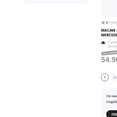
0
Нет
MACAW а
MERCEDE
Самов
Доста
нет в нали
54.9
1
Вс
Не на
подоб
ПЕ