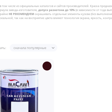
в том числе из официальных каталогов и сайтов производителей. Краска предназ
рмула завода-изготовителя,
допуск разнотона до 10%
(в зависимости от года вы
Крайне
НЕ РЕКОМЕНДУЕМ
окрашивать отдельные элементы кузова (без выполнения
реальной, так как на восприятие цвета влияют технология экрана, яркость, контра
ать:
сначала популярные