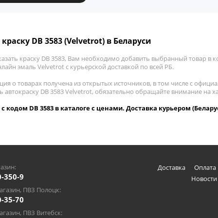
краску DB 3583 (Velvetrot) в Беларуси
азать краску DB 3583, Вам необходимо добавить выбранный товар в ко
лайн эмаль Velvetrot с курьерской доставкой по всей РБ.
ия о товарах получена из открытых источников, в том числе с официа
ь автокраску DB 3583 Velvetrot, обязательно обращайте внимание на 
t с кодом DB 3583 в каталоге с ценами. Доставка курьером (Белару
азин:
Доставка
Оплата 
0-350-9
Новости
газин, ПВЗ Полоцк:
0-35-70
газин, ПВЗ Витебск: