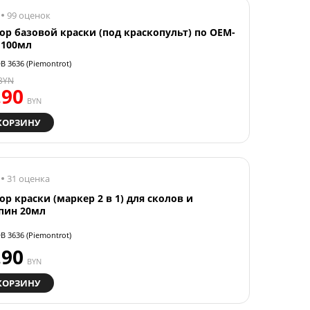
99 оценок
ор базовой краски (под краскопульт) по OEM-
 100мл
B 3636 (Piemontrot)
BYN
.90
BYN
КОРЗИНУ
31 оценка
ор краски (маркер 2 в 1) для сколов и
пин 20мл
B 3636 (Piemontrot)
.90
BYN
КОРЗИНУ