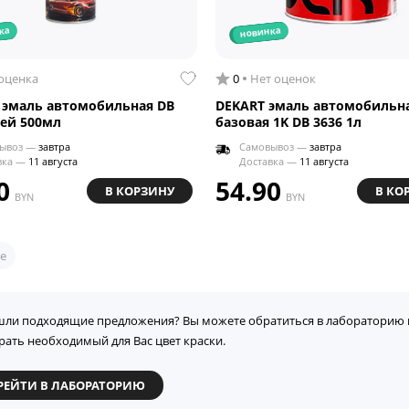
ка
новинка
 оценка
0
Нет оценок
 эмаль автомобильная DB
DEKART эмаль автомобильн
рей 500мл
базовая 1K DB 3636 1л
ывоз —
завтра
Самовывоз —
завтра
вка —
11 августа
Доставка —
11 августа
0
54.90
В КОРЗИНУ
В КО
BYN
BYN
е
шли подходящие предложения? Вы можете обратиться в лабораторию 
рать необходимый для Вас цвет краски.
РЕЙТИ В ЛАБОРАТОРИЮ