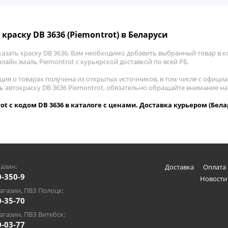
краску DB 3636 (Piemontrot) в Беларуси
азать краску DB 3636, Вам необходимо добавить выбранный товар в ко
лайн эмаль Piemontrot с курьерской доставкой по всей РБ.
ия о товарах получена из открытых источников, в том числе с официа
ть автокраску DB 3636 Piemontrot, обязательно обращайте внимание н
ot с кодом DB 3636 в каталоге с ценами. Доставка курьером (Бела
азин:
Доставка
Оплата 
0-350-9
Новости
газин, ПВЗ Полоцк:
0-35-70
газин, ПВЗ Витебск:
0-03-77