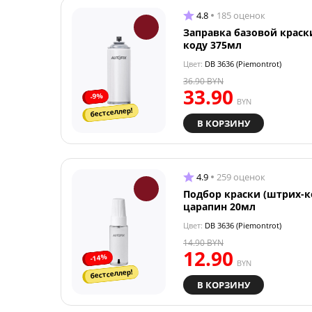
4.8
185 оценок
Заправка базовой краск
коду 375мл
Цвет:
DB 3636 (Piemontrot)
36.90
BYN
33.90
-9%
BYN
бестселлер!
В КОРЗИНУ
4.9
259 оценок
Подбор краски (штрих-к
царапин 20мл
Цвет:
DB 3636 (Piemontrot)
14.90
BYN
12.90
-14%
BYN
бестселлер!
В КОРЗИНУ