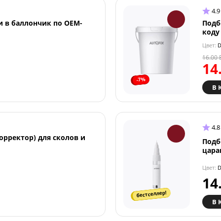
4.9
и в баллончик по OEM-
Подб
коду
Цвет:
D
16.00
14
-7%
В 
4.8
орректор) для сколов и
Подб
цара
Цвет:
D
14
бестселлер!
В 