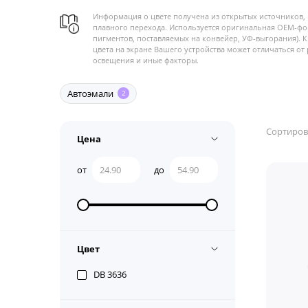
Информация о цвете получена из открытых источников, 
плавного перехода. Используется оригинальная OEM-фо
пигментов, поставляемых на конвейер, УФ-выгорания). 
цвета на экране Вашего устройства может отличаться от 
освещения и иные факторы.
Автоэмали
2
Сортиров
Цена
от
до
Цвет
DB 3636