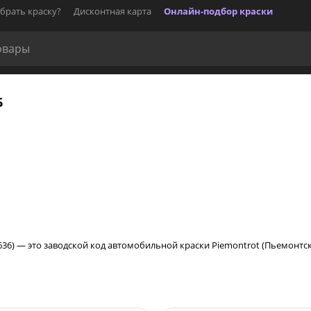
брать краску?
Дисконтная карта
Онлайн-подбор краски
Б
 3636) — это заводской код автомобильной краски Piemontrot (Пьемонтс