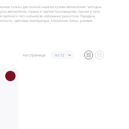
начена только для полной окраски кузова автомобиля / методом
пуска автомобиля, страны и партии производства, партии и типа
 пробного тест-напыла) во избежание разнотона. Передача
стность, цветовая температура, отражения, блеск, условия
На странице:
по 12