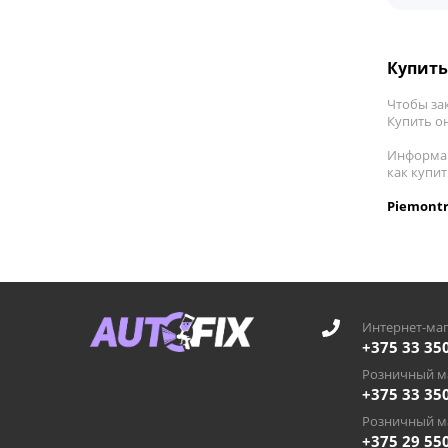
Купить 
Чтобы зак
Купить он
Информац
как купи
Piemontr
Интернет-маг
+375 33 35
Розничный ма
+375 33 35
Розничный ма
+375 29 55