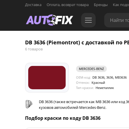
Доставка
Оплата, возврат товара
Бренды
Как подо
DB 3636 (Piemontrot) с доставкой по Р
6 товаров
MERCEDES-BENZ
OEM-код:
DB 3636, 3636, MB3636
Оттенок:
Красный
Тип краски:
Неметаллик
DB 3636 (также встречается как MB 3636 или код
кузовов автомобилей Mercedes-Benz.
Подбор краски по коду DB 3636