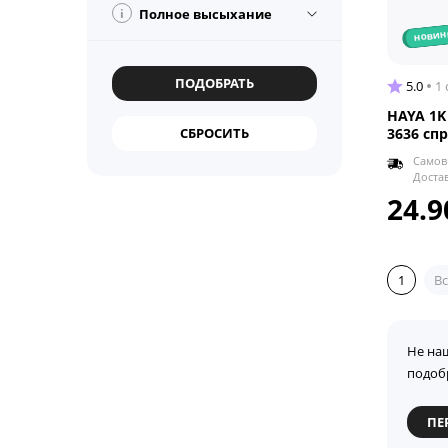
i
Полное высыхание
новин
5.0
1
HAYA 1K
3636 сп
Самов
Доста
24.9
1
Вс
Не на
подоб
ПЕ