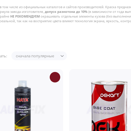
в том числе из официальных каталогов и сайтов производителей. Краска предназ
рмула завода-изготовителя,
допуск разнотона до 10%
(в зависимости от года вы
Крайне
НЕ РЕКОМЕНДУЕМ
окрашивать отдельные элементы кузова (без выполнения
реальной, так как на восприятие цвета влияют технология экрана, яркость, контра
ать:
сначала популярные