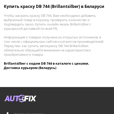
Купить краску DB 744 (Brillantsilber) в Беларуси
Чтобы заказать краску DB 744, Вам необходимо добавить
выбранный товар в корзину, проверить количество и
подтвердить заказ. Купить онлайн эмаль Brillantsilber с
курьерской доставкой по всей РБ.
Информация о товарах получена из открытых источников, в
том числе с официальных сайтов и каталогов производителей.
Перед тем, как купить автокраску DB 744 Brillantsilber,
обязательно обращайте внимание на характеристики
приобретаемого товара.
Brillantsilber с кодом DB 744 в каталоге с ценами.
Доставка курьером (Беларусь)