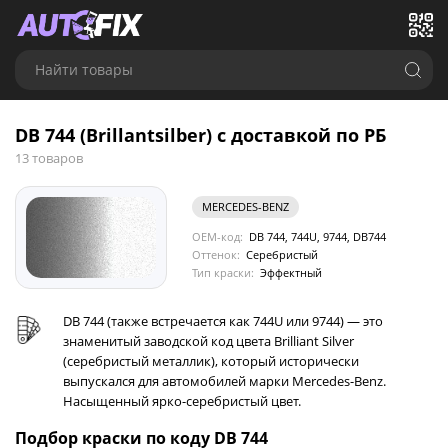
Найти товары
DB 744 (Brillantsilber) с доставкой по РБ
13 товаров
MERCEDES-BENZ
OEM-код:
DB 744, 744U, 9744, DB744
Оттенок:
Серебристый
Тип краски:
Эффектный
DB 744 (также встречается как 744U или 9744) — это
знаменитый заводской код цвета Brilliant Silver
(серебристый металлик), который исторически
выпускался для автомобилей марки Mercedes-Benz.
Насыщенный ярко-серебристый цвет.
Подбор краски по коду DB 744