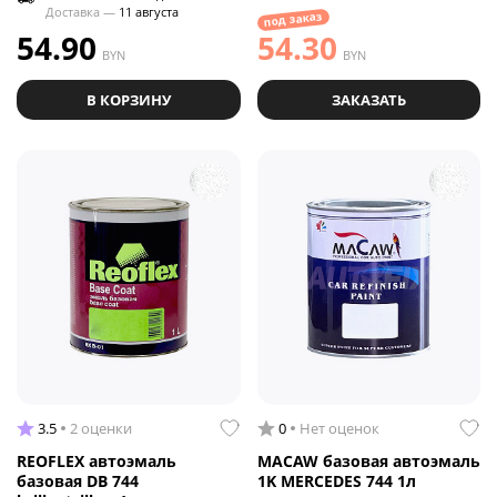
Доставка —
11 августа
под заказ
54.90
54.30
BYN
BYN
В КОРЗИНУ
ЗАКАЗАТЬ
3.5
2 оценки
0
Нет оценок
REOFLEX автоэмаль
MACAW базовая автоэмаль
базовая DB 744
1K MERCEDES 744 1л