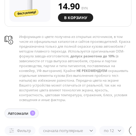
14.90
BYN
бестселлер!
В КОРЗИНУ
Информация о цвете получена из открытых источников, в том
числе из официальных каталогов и сайтов производителей. Краска
предназначена только для полной окраски кузова автомобиля /
методом плавного перехода. Используется оригинальная OEM-
формула завода-изготовителя,
допуск разнотона до 10%
(в
зависимости от года выпуска автомобиля, страны и партии
производства, партии и типа пигментов, поставляемых на
конвейер, УФ-выгорания). Крайне
НЕ РЕКОМЕНДУЕМ
окрашивать
отдельные элементы кузова (без выполнения пробного тест-
напыла) во избежание разнотона. Передача цвета на экране
Вашего устройства может отличаться от реальной, так как на
восприятие цвета влияют технология экрана, яркость,
контрастность, цветовая температура, отражения, блеск, условия
освещения и иные факторы.
Автоэмали
9
Фильтр
сначала популярные
по 12