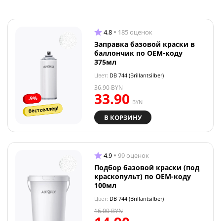
4.8
185 оценок
Заправка базовой краски в
баллончик по OEM-коду
375мл
Цвет:
DB 744 (Brillantsilber)
36.90
BYN
33.90
-9%
BYN
бестселлер!
В КОРЗИНУ
4.9
99 оценок
Подбор базовой краски (под
краскопульт) по OEM-коду
100мл
Цвет:
DB 744 (Brillantsilber)
16.00
BYN