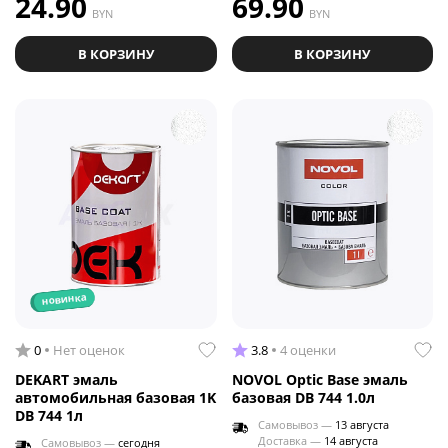
24.90
69.90
BYN
BYN
В КОРЗИНУ
В КОРЗИНУ
новинка
0
Нет оценок
3.8
4 оценки
DEKART эмаль
NOVOL Optic Base эмаль
автомобильная базовая 1K
базовая DB 744 1.0л
DB 744 1л
Самовывоз —
13 августа
Доставка —
14 августа
Самовывоз —
сегодня