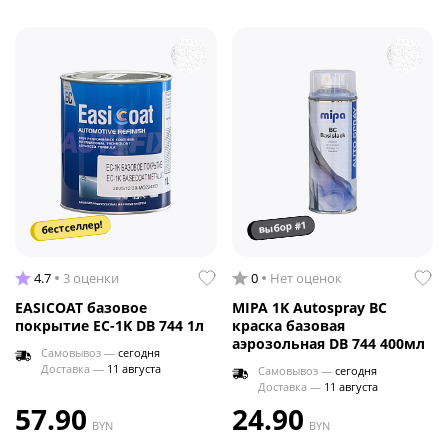
бестселлер!
выбор #1
4.7
3 оценки
0
Нет оценок
EASICOAT базовое
MIPA 1K Autospray BC
покрытие EC-1K DB 744 1л
краска базовая
аэрозольная DB 744 400мл
Самовывоз —
сегодня
Доставка —
11 августа
Самовывоз —
сегодня
Доставка —
11 августа
57.90
24.90
BYN
BYN