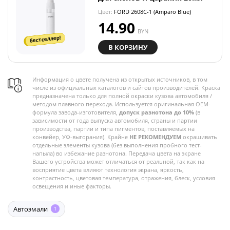
Цвет:
FORD 2608C-1 (Amparo Blue)
14.90
BYN
бестселлер!
В КОРЗИНУ
Информация о цвете получена из открытых источников, в том
числе из официальных каталогов и сайтов производителей. Краска
предназначена только для полной окраски кузова автомобиля /
методом плавного перехода. Используется оригинальная OEM-
формула завода-изготовителя,
допуск разнотона до 10%
(в
зависимости от года выпуска автомобиля, страны и партии
производства, партии и типа пигментов, поставляемых на
конвейер, УФ-выгорания). Крайне
НЕ РЕКОМЕНДУЕМ
окрашивать
отдельные элементы кузова (без выполнения пробного тест-
напыла) во избежание разнотона. Передача цвета на экране
Вашего устройства может отличаться от реальной, так как на
восприятие цвета влияют технология экрана, яркость,
контрастность, цветовая температура, отражения, блеск, условия
освещения и иные факторы.
Автоэмали
1