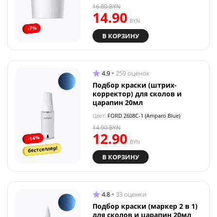
16.00
BYN
14.90
BYN
-7%
В КОРЗИНУ
4.9
259 оценок
Подбор краски (штрих-
корректор) для сколов и
царапин 20мл
Цвет:
FORD 2608C-1 (Amparo Blue)
14.90
BYN
12.90
-14%
BYN
бестселлер!
В КОРЗИНУ
4.8
33 оценки
Подбор краски (маркер 2 в 1)
для сколов и царапин 20мл