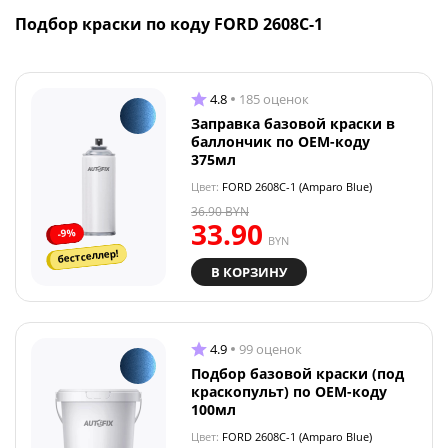
Подбор краски по коду FORD 2608C-1
4.8
185 оценок
Заправка базовой краски в
баллончик по OEM-коду
375мл
Цвет:
FORD 2608C-1 (Amparo Blue)
36.90
BYN
33.90
-9%
BYN
бестселлер!
В КОРЗИНУ
4.9
99 оценок
Подбор базовой краски (под
краскопульт) по OEM-коду
100мл
Цвет:
FORD 2608C-1 (Amparo Blue)