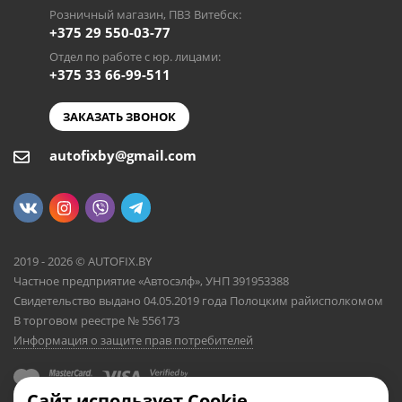
Розничный магазин, ПВЗ Витебск:
+375 29 550-03-77
Отдел по работе с юр. лицами:
+375 33 66-99-511
ЗАКАЗАТЬ ЗВОНОК
autofixby@gmail.com
2019 - 2026 © AUTOFIX.BY
Частное предприятие «Автосэлф», УНП 391953388
Свидетельство выдано 04.05.2019 года Полоцким райисполкомом
В торговом реестре № 556173
Информация о защите прав потребителей
Сайт использует Cookie