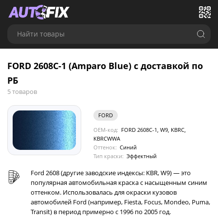
Найти товары
FORD 2608C-1 (Amparo Blue) с доставкой по
РБ
5 товаров
FORD
OEM-код:
FORD 2608C-1, W9, KBRC,
KBRCWWA
Оттенок:
Синий
Тип краски:
Эффектный
Ford 2608 (другие заводские индексы: KBR, W9) — это
популярная автомобильная краска с насыщенным синим
оттенком. Использовалась для окраски кузовов
автомобилей Ford (например, Fiesta, Focus, Mondeo, Puma,
Transit) в период примерно с 1996 по 2005 год.