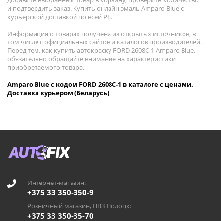
добавить выбранный товар в корзину, проверить количество
и подтвердить заказ. Купить онлайн эмаль Amparo Blue с
курьерской доставкой по всей РБ.
Информация о товарах получена из открытых источников, в
том числе с официальных сайтов и каталогов производителей.
Перед тем, как купить автокраску FORD 2608C-1 Amparo Blue,
обязательно обращайте внимание на характеристики
приобретаемого товара.
Amparo Blue с кодом FORD 2608C-1 в каталоге с ценами.
Доставка курьером (Беларусь)
Интернет-магазин:
+375 33 350-350-9
Розничный магазин, ПВЗ Полоцк:
+375 33 350-35-70