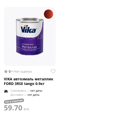
0
Нет оценок
VIKA автоэмаль металлик
FORD 3RSE tango 0.9кг
Самовывоз —
нет даты
Доставка —
нет даты
нет в наличии
59.70
BYN