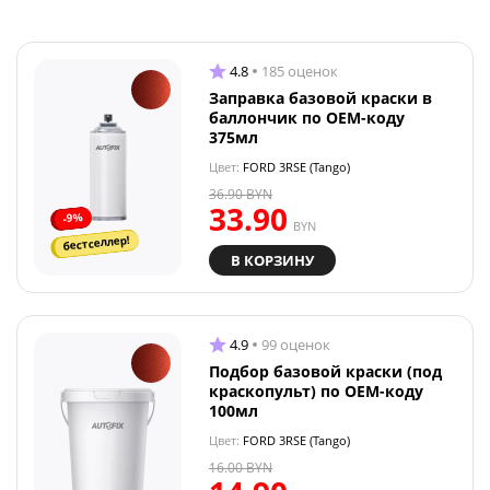
4.8
185 оценок
Заправка базовой краски в
баллончик по OEM-коду
375мл
Цвет:
FORD 3RSE (Tango)
36.90
BYN
33.90
-9%
BYN
бестселлер!
В КОРЗИНУ
4.9
99 оценок
Подбор базовой краски (под
краскопульт) по OEM-коду
100мл
Цвет:
FORD 3RSE (Tango)
16.00
BYN