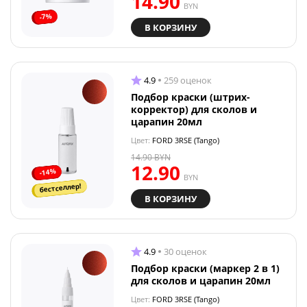
14.90
BYN
-7%
В КОРЗИНУ
4.9
259 оценок
Подбор краски (штрих-
корректор) для сколов и
царапин 20мл
Цвет:
FORD 3RSE (Tango)
14.90
BYN
12.90
-14%
BYN
бестселлер!
В КОРЗИНУ
4.9
30 оценок
Подбор краски (маркер 2 в 1)
для сколов и царапин 20мл
Цвет:
FORD 3RSE (Tango)