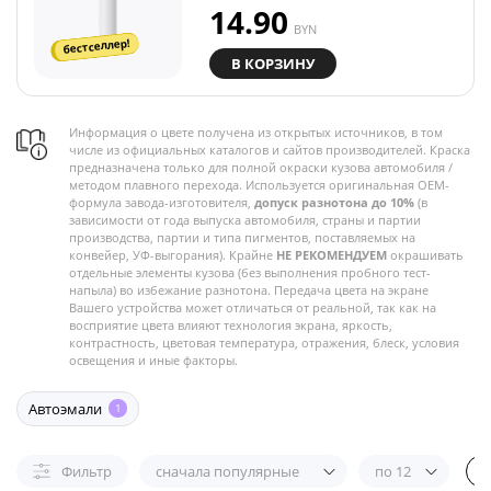
14.90
BYN
бестселлер!
В КОРЗИНУ
Информация о цвете получена из открытых источников, в том
числе из официальных каталогов и сайтов производителей. Краска
предназначена только для полной окраски кузова автомобиля /
методом плавного перехода. Используется оригинальная OEM-
формула завода-изготовителя,
допуск разнотона до 10%
(в
зависимости от года выпуска автомобиля, страны и партии
производства, партии и типа пигментов, поставляемых на
конвейер, УФ-выгорания). Крайне
НЕ РЕКОМЕНДУЕМ
окрашивать
отдельные элементы кузова (без выполнения пробного тест-
напыла) во избежание разнотона. Передача цвета на экране
Вашего устройства может отличаться от реальной, так как на
восприятие цвета влияют технология экрана, яркость,
контрастность, цветовая температура, отражения, блеск, условия
освещения и иные факторы.
Автоэмали
1
Фильтр
сначала популярные
по 12