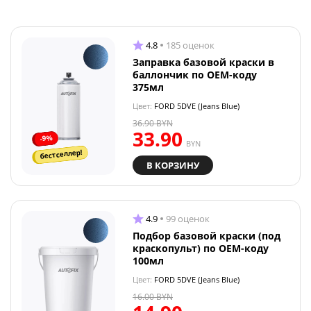
4.8
185 оценок
Заправка базовой краски в
баллончик по OEM-коду
375мл
Цвет:
FORD 5DVE (Jeans Blue)
36.90
BYN
33.90
-9%
BYN
бестселлер!
В КОРЗИНУ
4.9
99 оценок
Подбор базовой краски (под
краскопульт) по OEM-коду
100мл
Цвет:
FORD 5DVE (Jeans Blue)
16.00
BYN