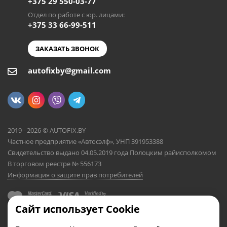
+375 29 550-03-77
Отдел по работе с юр. лицами:
+375 33 66-99-511
ЗАКАЗАТЬ ЗВОНОК
autofixby@gmail.com
2019 - 2026 © AUTOFIX.BY
Частное предприятие «Автосэлф», УНП 391953388
Свидетельство выдано 04.05.2019 года Полоцким райисполкомом
В торговом реестре № 556173
Информация о защите прав потребителей
Сайт использует Cookie