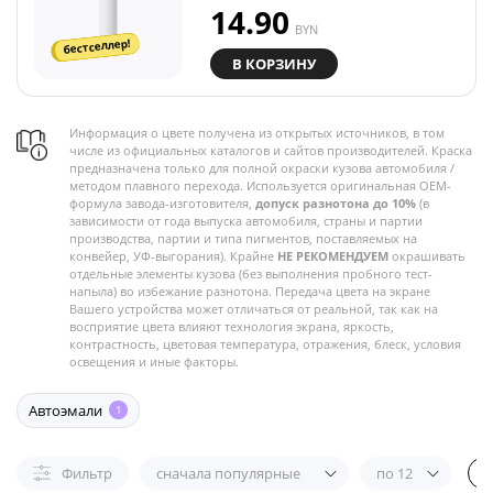
14.90
BYN
бестселлер!
В КОРЗИНУ
Информация о цвете получена из открытых источников, в том
числе из официальных каталогов и сайтов производителей. Краска
предназначена только для полной окраски кузова автомобиля /
методом плавного перехода. Используется оригинальная OEM-
формула завода-изготовителя,
допуск разнотона до 10%
(в
зависимости от года выпуска автомобиля, страны и партии
производства, партии и типа пигментов, поставляемых на
конвейер, УФ-выгорания). Крайне
НЕ РЕКОМЕНДУЕМ
окрашивать
отдельные элементы кузова (без выполнения пробного тест-
напыла) во избежание разнотона. Передача цвета на экране
Вашего устройства может отличаться от реальной, так как на
восприятие цвета влияют технология экрана, яркость,
контрастность, цветовая температура, отражения, блеск, условия
освещения и иные факторы.
Автоэмали
1
Фильтр
сначала популярные
по 12