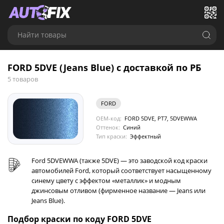
Найти товары
FORD 5DVE (Jeans Blue) с доставкой по РБ
5 товаров
FORD
OEM-код:
FORD 5DVE, PT7, 5DVEWWA
Оттенок:
Синий
Тип краски:
Эффектный
Ford 5DVEWWA (также 5DVE) — это заводской код краски
автомобилей Ford, который соответствует насыщенному
синему цвету с эффектом «металлик» и модным
джинсовым отливом (фирменное название — Jeans или
Jeans Blue).
Подбор краски по коду FORD 5DVE