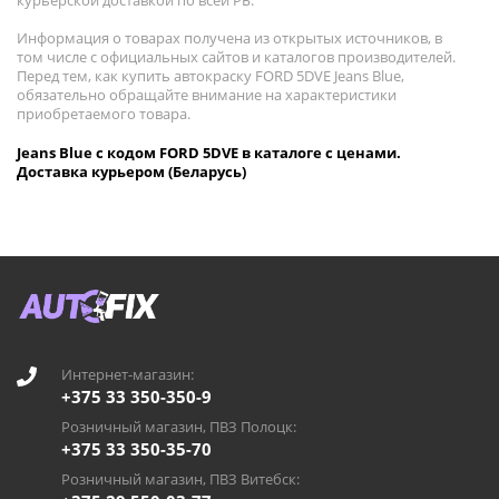
курьерской доставкой по всей РБ.
Информация о товарах получена из открытых источников, в
том числе с официальных сайтов и каталогов производителей.
Перед тем, как купить автокраску FORD 5DVE Jeans Blue,
обязательно обращайте внимание на характеристики
приобретаемого товара.
Jeans Blue с кодом FORD 5DVE в каталоге с ценами.
Доставка курьером (Беларусь)
Интернет-магазин:
+375 33 350-350-9
Розничный магазин, ПВЗ Полоцк:
+375 33 350-35-70
Розничный магазин, ПВЗ Витебск: