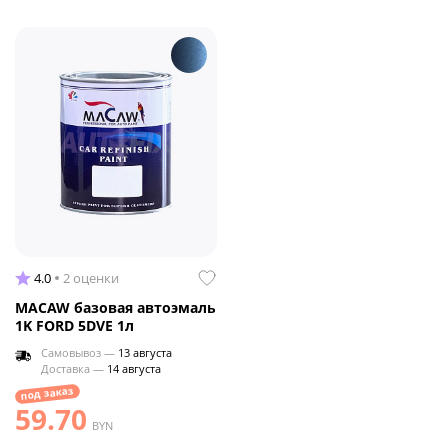
4.0
2 оценки
MACAW базовая автоэмаль
1K FORD 5DVE 1л
Самовывоз —
13 августа
Доставка —
14 августа
под заказ
59.70
BYN