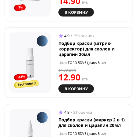
14.90
BYN
-7%
В КОРЗИНУ
4.9
259 оценок
Подбор краски (штрих-
корректор) для сколов и
царапин 20мл
Цвет:
FORD 5DVE (Jeans Blue)
14.90
BYN
12.90
-14%
BYN
бестселлер!
В КОРЗИНУ
4.8
31 оценка
Подбор краски (маркер 2 в 1)
для сколов и царапин 20мл
Цвет:
FORD 5DVE (Jeans Blue)