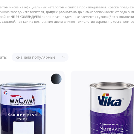
в том числе из официальных каталогов и сайтов производителей. Краска предназ
рмула завода-изготовителя,
допуск разнотона до 10%
(в зависимости от года вы
Крайне
НЕ РЕКОМЕНДУЕМ
окрашивать отдельные элементы кузова (без выполнения
реальной, так как на восприятие цвета влияют технология экрана, яркость, контра
ать:
сначала популярные