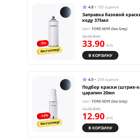
4.8
185 оценок
Заправка базовой краск
коду 375мл
Цвет:
FORD 6DYE (Sea Grey)
36.90
BYN
33.90
-9%
BYN
бестселлер!
В КОРЗИНУ
4.9
259 оценок
Подбор краски (штрих-к
царапин 20мл
Цвет:
FORD 6DYE (Sea Grey)
14.90
BYN
12.90
-14%
BYN
бестселлер!
В КОРЗИНУ