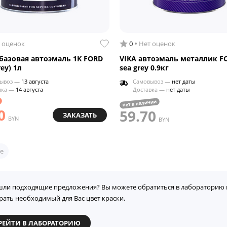
 оценок
0
Нет оценок
азовая автоэмаль 1K FORD
VIKA автоэмаль металлик F
rey) 1л
sea grey 0.9кг
ывоз —
13 августа
Самовывоз —
нет даты
вка —
14 августа
Доставка —
нет даты
нет в наличии
0
59.70
ЗАКАЗАТЬ
BYN
BYN
е
шли подходящие предложения? Вы можете обратиться в лабораторию 
рать необходимый для Вас цвет краски.
РЕЙТИ В ЛАБОРАТОРИЮ