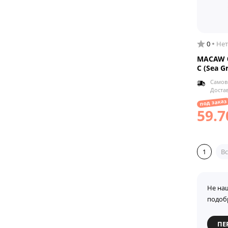
0
Нет
MACAW б
C (Sea G
Самов
Доста
под заказ
59.7
1
Вс
Не на
подоб
ПЕ