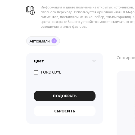
Информация о цвете получена из открытых источников, 
плавного перехода. Используется оригинальная OEM-фо
пигментов, поставляемых на конвейер, УФ-выгорания). 
цвета на экране Вашего устройства может отличаться от 
освещения и иные факторы.
Автоэмали
2
Сортиров
Цвет
FORD 6DYE