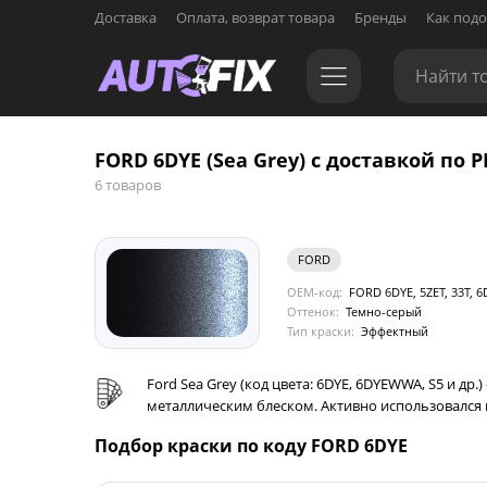
Доставка
Оплата, возврат товара
Бренды
Как подо
FORD 6DYE (Sea Grey) с доставкой по Р
6 товаров
FORD
OEM-код:
FORD 6DYE, 5ZET, 33T,
Оттенок:
Темно-серый
Тип краски:
Эффектный
Ford Sea Grey (код цвета: 6DYE, 6DYEWWA, S5 и
металлическим блеском. Активно использовался ко
Подбор краски по коду FORD 6DYE