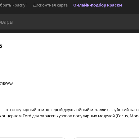
брать краску?
Дисконтная карта
Онлайн-подбор краски
Б
 6DYEWWA
 др.) — это популярный темно-серый двухслойный металлик, глубокий 
нцерном Ford для окраски кузовов популярных моделей (Focus, Mondeo,