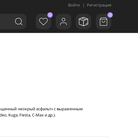
Войти
|
Регистрация
0
0
насыщенный «мокрый асфальт» с выраженным
 Kuga, Fiesta, C-Max и др.).