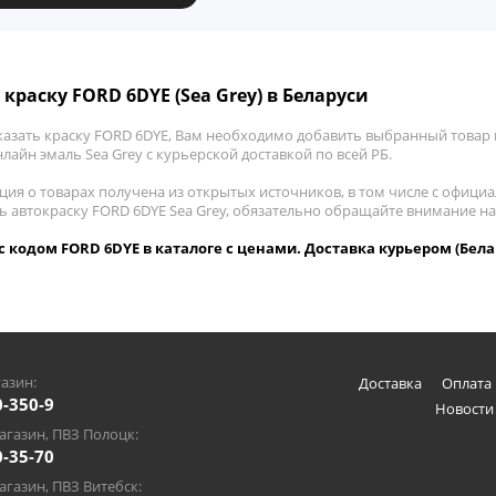
 краску FORD 6DYE (Sea Grey) в Беларуси
казать краску FORD 6DYE, Вам необходимо добавить выбранный товар в
лайн эмаль Sea Grey с курьерской доставкой по всей РБ.
ия о товарах получена из открытых источников, в том числе с официа
ть автокраску FORD 6DYE Sea Grey, обязательно обращайте внимание н
 с кодом FORD 6DYE в каталоге с ценами. Доставка курьером (Бела
азин:
Доставка
Оплата 
0-350-9
Новости
газин, ПВЗ Полоцк:
0-35-70
газин, ПВЗ Витебск: