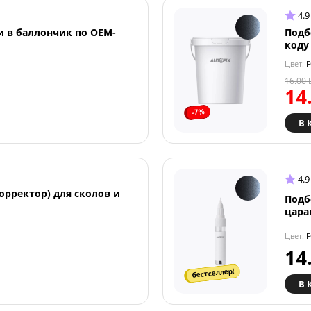
4.9
и в баллончик по OEM-
Подб
коду
Цвет:
F
16.00
14
-7%
В 
4.9
орректор) для сколов и
Подб
цара
Цвет:
F
14
бестселлер!
В 