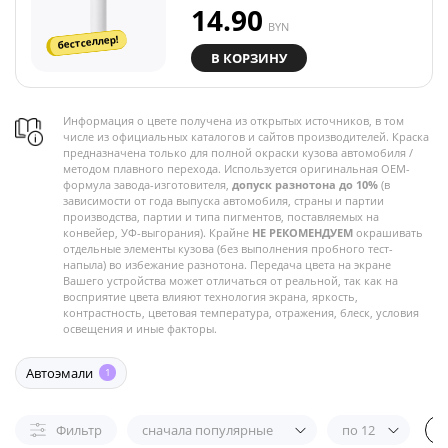
14.90
BYN
бестселлер!
В КОРЗИНУ
Информация о цвете получена из открытых источников, в том
числе из официальных каталогов и сайтов производителей. Краска
предназначена только для полной окраски кузова автомобиля /
методом плавного перехода. Используется оригинальная OEM-
формула завода-изготовителя,
допуск разнотона до 10%
(в
зависимости от года выпуска автомобиля, страны и партии
производства, партии и типа пигментов, поставляемых на
конвейер, УФ-выгорания). Крайне
НЕ РЕКОМЕНДУЕМ
окрашивать
отдельные элементы кузова (без выполнения пробного тест-
напыла) во избежание разнотона. Передача цвета на экране
Вашего устройства может отличаться от реальной, так как на
восприятие цвета влияют технология экрана, яркость,
контрастность, цветовая температура, отражения, блеск, условия
освещения и иные факторы.
Автоэмали
1
Фильтр
сначала популярные
по 12