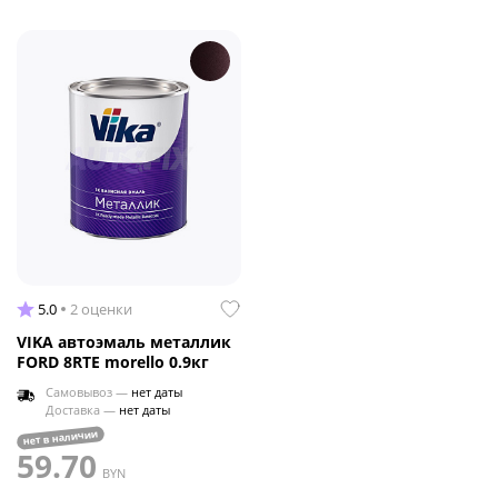
5.0
2 оценки
VIKA автоэмаль металлик
FORD 8RTE morello 0.9кг
Самовывоз —
нет даты
Доставка —
нет даты
нет в наличии
59.70
BYN