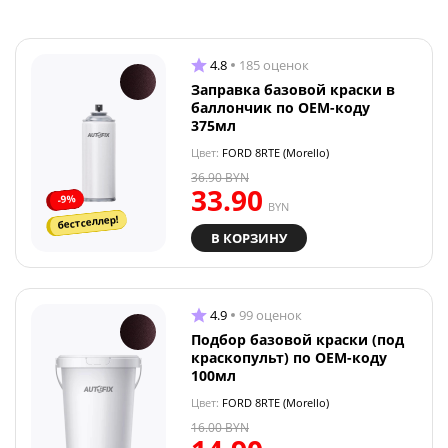
4.8
185 оценок
Заправка базовой краски в
баллончик по OEM-коду
375мл
Цвет:
FORD 8RTE (Morello)
36.90
BYN
33.90
-9%
BYN
бестселлер!
В КОРЗИНУ
4.9
99 оценок
Подбор базовой краски (под
краскопульт) по OEM-коду
100мл
Цвет:
FORD 8RTE (Morello)
16.00
BYN