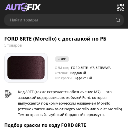
Найти товары
FORD 8RTE (Morello) с доставкой по РБ
5 товаров
FORD
OEM-код:
FORD 8RTE, M7, 8RTEWWA
Оттенок:
Бордовый
Тип краски:
Эффектный
Код 8RTE (также встречается обозначение M7) — это
заводской код краски автомобилей Ford, которая
выпускается под коммерческим названием Morello
(оттенок также называют Negro Morello или Violet Morello).
Темно-красный, глубокий бордовый перламутр.
Подбор краски по коду FORD 8RTE