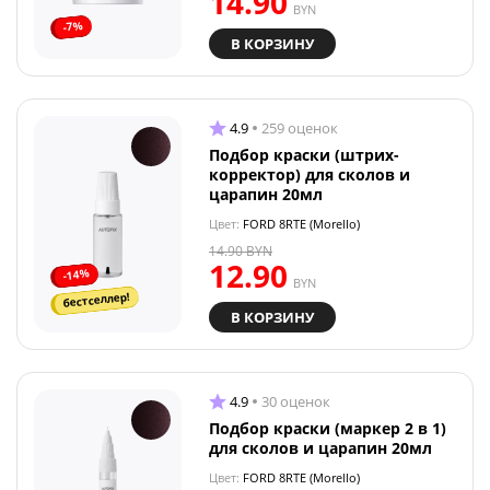
14.90
BYN
-7%
В КОРЗИНУ
4.9
259 оценок
Подбор краски (штрих-
корректор) для сколов и
царапин 20мл
Цвет:
FORD 8RTE (Morello)
14.90
BYN
12.90
-14%
BYN
бестселлер!
В КОРЗИНУ
4.9
30 оценок
Подбор краски (маркер 2 в 1)
для сколов и царапин 20мл
Цвет:
FORD 8RTE (Morello)