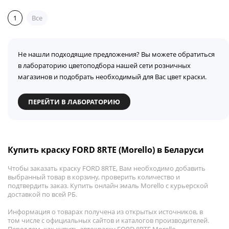
1
Все
Не нашли подходящие предложения? Вы можете обратиться
в лабораторию цветоподбора нашей сети розничных
магазинов и подобрать необходимый для Вас цвет краски.
ПЕРЕЙТИ В ЛАБОРАТОРИЮ
Купить краску FORD 8RTE (Morello) в Беларуси
Чтобы заказать краску FORD 8RTE, Вам необходимо добавить
выбранный товар в корзину, проверить количество и
подтвердить заказ. Купить онлайн эмаль Morello с курьерской
доставкой по всей РБ.
Информация о товарах получена из открытых источников, в
том числе с официальных сайтов и каталогов производителей.