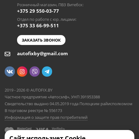
Розничный магазин, ПВЗ Витебск:
+375 29 550-03-77
Отдел по работе с юр. лицами:
+375 33 66-99-511
ЗАКАЗАТЬ ЗВОНОК
autofixby@gmail.com
2019 - 2026 © AUTOFIX.BY
Частное предприятие «Автосэлф», УНП 391953388
Свидетельство выдано 04.05.2019 года Полоцким райисполкомом
В торговом реестре № 556173
Информация о защите прав потребителей
Сайт использует Cookie