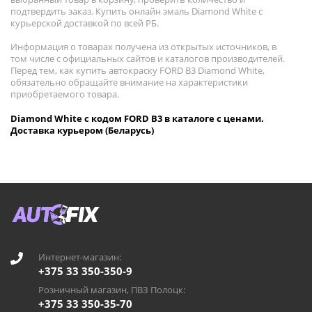
подтвердить заказ. Купить онлайн эмаль Diamond White с
курьерской доставкой по всей РБ.
Информация о товарах получена из открытых источников, в
том числе с официальных сайтов и каталогов производителей.
Перед тем, как купить автокраску FORD B3 Diamond White,
обязательно обращайте внимание на характеристики
приобретаемого товара.
Diamond White с кодом FORD B3 в каталоге с ценами.
Доставка курьером (Беларусь)
Интернет-магазин:
+375 33 350-350-9
Розничный магазин, ПВЗ Полоцк:
+375 33 350-35-70