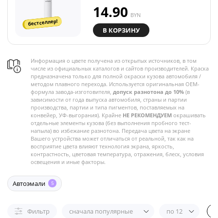
14.90
BYN
бестселлер!
В КОРЗИНУ
Информация о цвете получена из открытых источников, в том
числе из официальных каталогов и сайтов производителей. Краска
предназначена только для полной окраски кузова автомобиля /
методом плавного перехода. Используется оригинальная OEM-
формула завода-изготовителя,
допуск разнотона до 10%
(в
зависимости от года выпуска автомобиля, страны и партии
производства, партии и типа пигментов, поставляемых на
конвейер, УФ-выгорания). Крайне
НЕ РЕКОМЕНДУЕМ
окрашивать
отдельные элементы кузова (без выполнения пробного тест-
напыла) во избежание разнотона. Передача цвета на экране
Вашего устройства может отличаться от реальной, так как на
восприятие цвета влияют технология экрана, яркость,
контрастность, цветовая температура, отражения, блеск, условия
освещения и иные факторы.
Автоэмали
5
Фильтр
сначала популярные
по 12