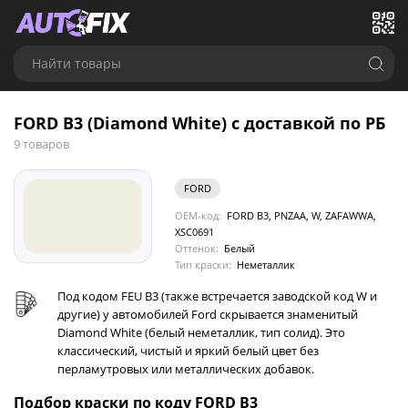
Найти товары
FORD B3 (Diamond White) с доставкой по РБ
9 товаров
FORD
OEM-код:
FORD B3, PNZAA, W, ZAFAWWA,
XSC0691
Оттенок:
Белый
Тип краски:
Неметаллик
Под кодом FEU B3 (также встречается заводской код W и
другие) у автомобилей Ford скрывается знаменитый
Diamond White (белый неметаллик, тип солид). Это
классический, чистый и яркий белый цвет без
перламутровых или металлических добавок.
Подбор краски по коду FORD B3