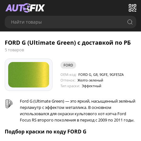
Найти товары
FORD G (Ultimate Green) с доставкой по РБ
5 товаров
FORD
OEM-код:
FORD G, G8, 9GFE, 9GFE5ZA
Оттенок:
Желто-зеленый
Тип краски:
Эффектный
Ford G (Ultimate Green) — это яркий, насыщенный зелёный
перламутр с эффектом металлика. В основном
использовался для окраски культового хот-хэтча Ford
Focus RS второго поколения в период с 2009 по 2011 годы.
Подбор краски по коду FORD G