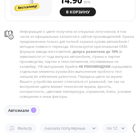
14.90
BYN
бестселлер!
В КОРЗИНУ
Информация о цвете получена из открытых источников, в том
числе из официальных каталогов и сайтов производителей. Краска
предназначена только для полной окраски кузова автомобиля /
методом плавного перехода. Используется оригинальная OEM-
формула завода-изготовителя,
допуск разнотона до 10%
(в
зависимости от года выпуска автомобиля, страны и партии
производства, партии и типа пигментов, поставляемых на
конвейер, УФ-выгорания). Крайне
НЕ РЕКОМЕНДУЕМ
окрашивать
отдельные элементы кузова (без выполнения пробного тест-
напыла) во избежание разнотона. Передача цвета на экране
Вашего устройства может отличаться от реальной, так как на
восприятие цвета влияют технология экрана, яркость,
контрастность, цветовая температура, отражения, блеск, условия
освещения и иные факторы.
Автоэмали
1
Фильтр
сначала популярные
по 12