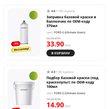
4.8
185 оценок
Заправка базовой краски в
баллончик по OEM-коду
375мл
Цвет:
FORD G (Ultimate Green)
36.90
BYN
33.90
-9%
BYN
бестселлер!
В КОРЗИНУ
4.9
99 оценок
Подбор базовой краски (под
краскопульт) по OEM-коду
100мл
Цвет:
FORD G (Ultimate Green)
16.00
BYN
14.90
BYN