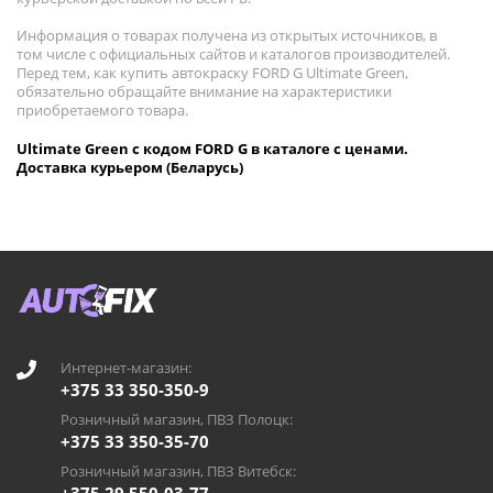
Информация о товарах получена из открытых источников, в
том числе с официальных сайтов и каталогов производителей.
Перед тем, как купить автокраску FORD G Ultimate Green,
обязательно обращайте внимание на характеристики
приобретаемого товара.
Ultimate Green с кодом FORD G в каталоге с ценами.
Доставка курьером (Беларусь)
Интернет-магазин:
+375 33 350-350-9
Розничный магазин, ПВЗ Полоцк:
+375 33 350-35-70
Розничный магазин, ПВЗ Витебск: