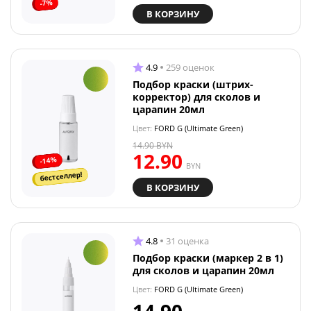
-7%
В КОРЗИНУ
4.9
259 оценок
Подбор краски (штрих-
корректор) для сколов и
царапин 20мл
Цвет:
FORD G (Ultimate Green)
14.90
BYN
12.90
-14%
BYN
бестселлер!
В КОРЗИНУ
4.8
31 оценка
Подбор краски (маркер 2 в 1)
для сколов и царапин 20мл
Цвет:
FORD G (Ultimate Green)