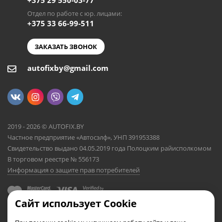
+375 29 550-03-77
Отдел по работе с юр. лицами:
+375 33 66-99-511
ЗАКАЗАТЬ ЗВОНОК
autofixby@gmail.com
2019 - 2026 © AUTOFIX.BY
Частное предприятие «Автосэлф», УНП 391953388
Свидетельство выдано 04.05.2019 года Полоцким райисполкомом
В торговом реестре № 556173
Информация о защите прав потребителей
Сайт использует Cookie