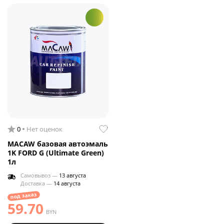
0
Нет оценок
MACAW базовая автоэмаль
1K FORD G (Ultimate Green)
1л
Самовывоз —
13 августа
Доставка —
14 августа
под заказ
59.70
BYN