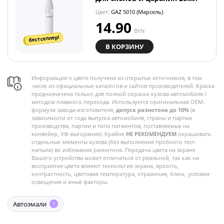
Цвет:
GAZ 5010 (Марсель)
14.90
BYN
бестселлер!
В КОРЗИНУ
Информация о цвете получена из открытых источников, в том
числе из официальных каталогов и сайтов производителей. Краска
предназначена только для полной окраски кузова автомобиля /
методом плавного перехода. Используется оригинальная OEM-
формула завода-изготовителя,
допуск разнотона до 10%
(в
зависимости от года выпуска автомобиля, страны и партии
производства, партии и типа пигментов, поставляемых на
конвейер, УФ-выгорания). Крайне
НЕ РЕКОМЕНДУЕМ
окрашивать
отдельные элементы кузова (без выполнения пробного тест-
напыла) во избежание разнотона. Передача цвета на экране
Вашего устройства может отличаться от реальной, так как на
восприятие цвета влияют технология экрана, яркость,
контрастность, цветовая температура, отражения, блеск, условия
освещения и иные факторы.
Автоэмали
1