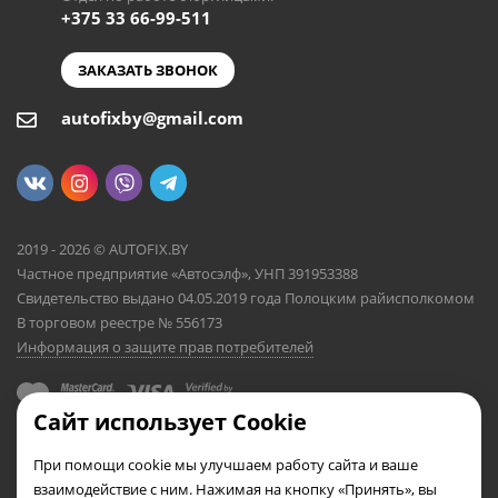
+375 33 66-99-511
ЗАКАЗАТЬ ЗВОНОК
autofixby@gmail.com
2019 - 2026 © AUTOFIX.BY
Частное предприятие «Автосэлф», УНП 391953388
Свидетельство выдано 04.05.2019 года Полоцким райисполкомом
В торговом реестре № 556173
Информация о защите прав потребителей
Сайт использует Cookie
При помощи cookie мы улучшаем работу сайта и ваше
взаимодействие с ним. Нажимая на кнопку «Принять», вы