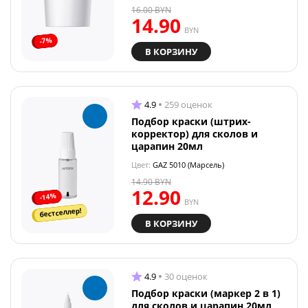
16.00
BYN
14.90
BYN
-7%
В КОРЗИНУ
4.9
259 оценок
Подбор краски (штрих-
корректор) для сколов и
царапин 20мл
Цвет:
GAZ 5010 (Марсель)
14.90
BYN
12.90
-14%
BYN
бестселлер!
В КОРЗИНУ
4.9
30 оценок
Подбор краски (маркер 2 в 1)
для сколов и царапин 20мл