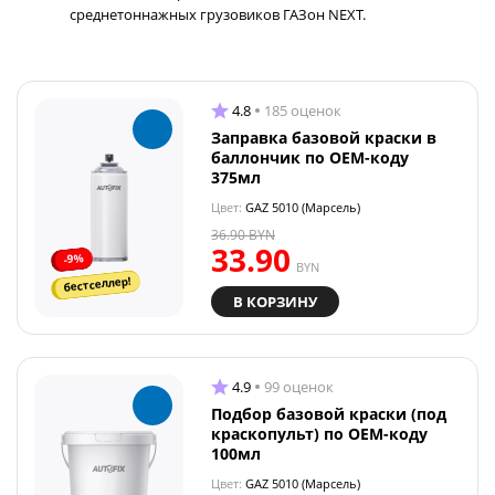
среднетоннажных грузовиков ГАЗон NEXT.
4.8
185 оценок
Заправка базовой краски в
баллончик по OEM-коду
375мл
Цвет:
GAZ 5010 (Марсель)
36.90
BYN
33.90
-9%
BYN
бестселлер!
В КОРЗИНУ
4.9
99 оценок
Подбор базовой краски (под
краскопульт) по OEM-коду
100мл
Цвет:
GAZ 5010 (Марсель)