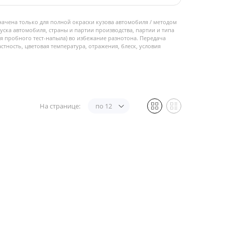
начена только для полной окраски кузова автомобиля / методом
пуска автомобиля, страны и партии производства, партии и типа
 пробного тест-напыла) во избежание разнотона. Передача
стность, цветовая температура, отражения, блеск, условия
На странице:
по 12