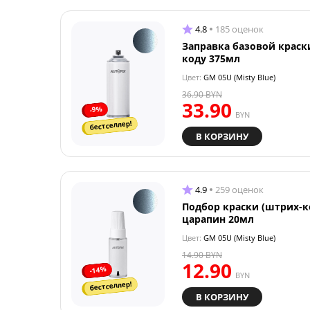
4.8
185 оценок
Заправка базовой краск
коду 375мл
Цвет:
GM 05U (Misty Blue)
36.90
BYN
33.90
-9%
BYN
бестселлер!
В КОРЗИНУ
4.9
259 оценок
Подбор краски (штрих-к
царапин 20мл
Цвет:
GM 05U (Misty Blue)
14.90
BYN
12.90
-14%
BYN
бестселлер!
В КОРЗИНУ