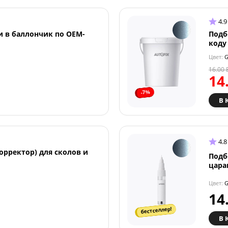
4.9
и в баллончик по OEM-
Подб
коду
Цвет:
G
16.00
14
-7%
В 
4.8
орректор) для сколов и
Подб
цара
Цвет:
G
14
бестселлер!
В 