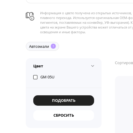
Информация о цвете получена из открытых источников, 
плавного перехода. Используется оригинальная OEM-фо
пигментов, поставляемых на конвейер, УФ-выгорания). 
цвета на экране Вашего устройства может отличаться от 
освещения и иные факторы.
Автоэмали
1
Сортиров
Цвет
GM 05U