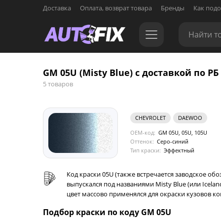
Доставка
Оплата, возврат товара
Бренды
Как подо
GM 05U (Misty Blue) с доставкой по РБ
5 товаров
CHEVROLET
DAEWOO
OEM-код:
GM 05U, 05U, 105U
Оттенок:
Серо-синий
Тип краски:
Эффектный
Код краски 05U (также встречается заводское об
выпускался под названиями Misty Blue (или Icela
цвет массово применялся для окраски кузовов ком
Подбор краски по коду GM 05U