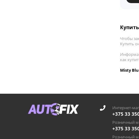
Купить 
Чтобы за
Купить он
Информац
как купи
Misty Bl
Интернет-маг
+375 33 35
Розничный ма
+375 33 35
Розничный ма