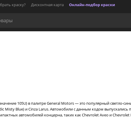
брать краску?
Дисконтная карта
Онлайн-подбор краски
означение 105U) в палитре General Motors — это популярный светло-си
ndic Misty Blue) и Cinza Larus. Автомобили с данным кодом выпускались
пактных автомобилей концерна, таких как Chevrolet Aveo и Chevrolet K