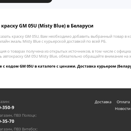
краску GM 05U (Misty Blue) в Беларуси
казать краску GM 05U, Вам необходимо добавить выбранный товар в ко
лайн эмаль Misty Blue с курьерской доставкой по всей РБ.
ия о товарах получена из открытых источников, в том числе с официа
ть автокраску GM 05U Misty Blue, обязательно обращайте внимание на
ue с кодом GM 05U в каталоге с ценами. Доставка курьером (Белар
азин:
Доставка
Оплата 
0-350-9
Новости
газин, ПВЗ Полоцк:
0-35-70
газин, ПВЗ Витебск: