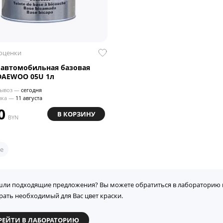
 оценки
 автомобильная базовая
DAEWOO 05U 1л
ывоз —
сегодня
вка —
11 августа
0
В КОРЗИНУ
BYN
е
шли подходящие предложения? Вы можете обратиться в лабораторию 
рать необходимый для Вас цвет краски.
РЕЙТИ В ЛАБОРАТОРИЮ