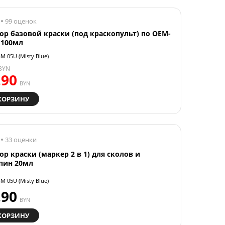
99 оценок
ор базовой краски (под краскопульт) по OEM-
 100мл
M 05U (Misty Blue)
BYN
.90
BYN
КОРЗИНУ
33 оценки
ор краски (маркер 2 в 1) для сколов и
пин 20мл
M 05U (Misty Blue)
.90
BYN
КОРЗИНУ