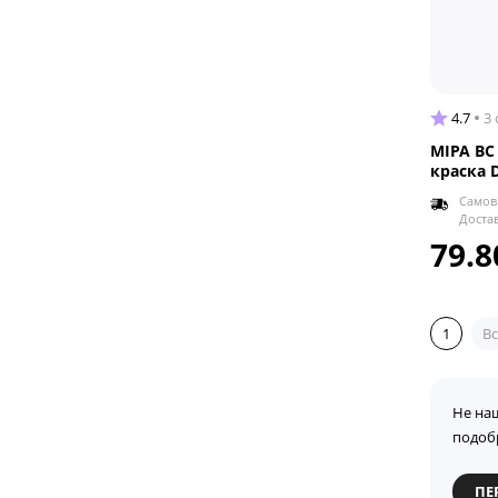
4.7
3
MIPA BC
краска 
Самов
Доста
79.8
1
Вс
Не на
подоб
ПЕ