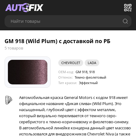
Найти товары
GM 918 (Wild Plum) с доставкой по РБ
5 товаров
CHEVROLET
LADA
OEM-код:
GM 918, 918
Оттенок:
Темно-фиолетовый
Тип краски:
Эффектный
Автомобильная краска General Motors с кодом 918 имеет
официальное название «Дикая слива» (Wild Plum). Это
насыщенный, глубокий цвет с эффектом металлик,
который визуально переливается от темного серо-
серебристого к темно-коричневому и фиолетово-синему.
В автомобильной линейке концерна данный цвет массово
использовался для внедорожников Chevrolet Niva (а также