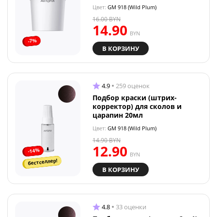
Цвет:
GM 918 (Wild Plum)
16.00
BYN
14.90
BYN
-7%
В КОРЗИНУ
4.9
259 оценок
Подбор краски (штрих-
корректор) для сколов и
царапин 20мл
Цвет:
GM 918 (Wild Plum)
14.90
BYN
12.90
-14%
BYN
бестселлер!
В КОРЗИНУ
4.8
33 оценки