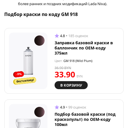
более ранних и поздних модификаций Lada Niva).
Подбор краски по коду GM 918
4.8
185 оценок
Заправка базовой краски в
баллончик по OEM-коду
375мл
Цвет:
GM 918 (Wild Plum)
36.90
BYN
33.90
-9%
BYN
бестселлер!
В КОРЗИНУ
4.9
99 оценок
Подбор базовой краски (под
краскопульт) по OEM-коду
100мл