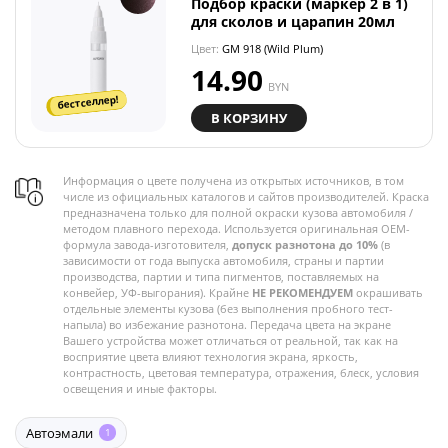
Подбор краски (маркер 2 в 1)
для сколов и царапин 20мл
Цвет:
GM 918 (Wild Plum)
14.90
BYN
бестселлер!
В КОРЗИНУ
Информация о цвете получена из открытых источников, в том
числе из официальных каталогов и сайтов производителей. Краска
предназначена только для полной окраски кузова автомобиля /
методом плавного перехода. Используется оригинальная OEM-
формула завода-изготовителя,
допуск разнотона до 10%
(в
зависимости от года выпуска автомобиля, страны и партии
производства, партии и типа пигментов, поставляемых на
конвейер, УФ-выгорания). Крайне
НЕ РЕКОМЕНДУЕМ
окрашивать
отдельные элементы кузова (без выполнения пробного тест-
напыла) во избежание разнотона. Передача цвета на экране
Вашего устройства может отличаться от реальной, так как на
восприятие цвета влияют технология экрана, яркость,
контрастность, цветовая температура, отражения, блеск, условия
освещения и иные факторы.
Автоэмали
1