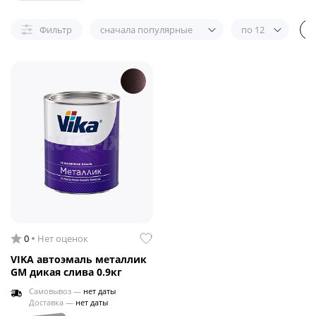
Фильтр
сначала популярные
по 12
0
Нет оценок
VIKA автоэмаль металлик
GM дикая слива 0.9кг
Самовывоз —
нет даты
Доставка —
нет даты