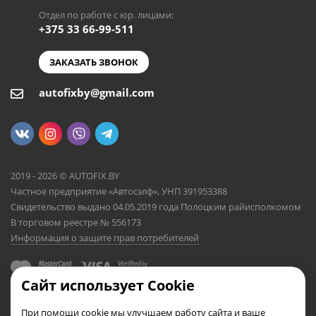
Отдел по работе с юр. лицами:
+375 33 66-99-511
ЗАКАЗАТЬ ЗВОНОК
autofixby@gmail.com
2019 - 2026 © AUTOFIX.BY
Частное предприятие «Автосэлф», УНП 391953388
Свидетельство выдано 04.05.2019 года Полоцким райисполкомом
В торговом реестре № 556173
Информация о защите прав потребителей
Сайт использует Cookie
При помощи cookie мы улучшаем работу сайта и ваше