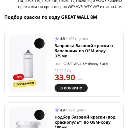
H4, Haval H5, Haval H6, Haval H7, Haval H9, а также линейка
премиальных кроссоверов WEY VV5, WEY VV7 и пикап Ute.
Подбор краски по коду GREAT WALL 8M
4.8
185 оценок
Заправка базовой краски в
баллончик по OEM-коду
375мл
Цвет:
GREAT WALL 8M (Ebony Black)
36.90
BYN
33.90
-9%
BYN
бестселлер!
В КОРЗИНУ
4.9
99 оценок
Подбор базовой краски (под
краскопульт) по OEM-коду
100мл