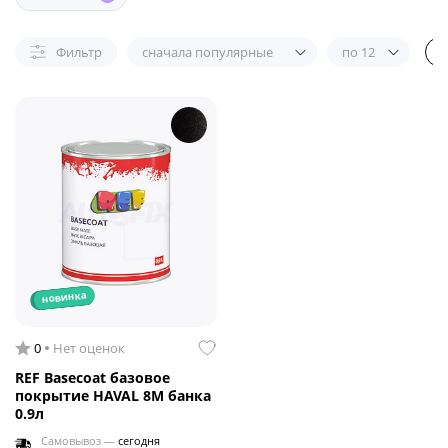
Фильтр
сначала популярные
по 12
новинка
0
Нет оценок
REF Basecoat базовое
покрытие HAVAL 8M банка
0.9л
Самовывоз —
сегодня