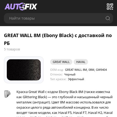
Найти товары
GREAT WALL 8M (Ebony Black) с доставкой по
РБ
5 товаров
GREAT WALL
HAVAL
OEM-код:
GREAT WALL 8M, 08M, GW9404
Оттенок:
Черный
Тип краски:
Эффектный
Краска Great Wall с кодом Ebony Black 8M (также известна
как Glittering Black) — это глубокий и насыщенный черный
металлик (антрацит). Цвет 8M массово использовался для
окраски целого ряда автомобилей концерна. В их число
входят такие модели, как Haval F5, Haval F7, Haval H2, Haval