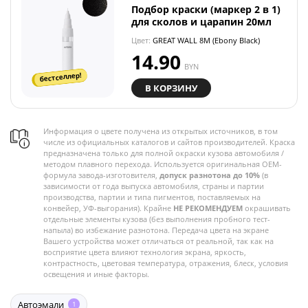
Подбор краски (маркер 2 в 1)
для сколов и царапин 20мл
Цвет:
GREAT WALL 8M (Ebony Black)
14.90
BYN
бестселлер!
В КОРЗИНУ
Информация о цвете получена из открытых источников, в том
числе из официальных каталогов и сайтов производителей. Краска
предназначена только для полной окраски кузова автомобиля /
методом плавного перехода. Используется оригинальная OEM-
формула завода-изготовителя,
допуск разнотона до 10%
(в
зависимости от года выпуска автомобиля, страны и партии
производства, партии и типа пигментов, поставляемых на
конвейер, УФ-выгорания). Крайне
НЕ РЕКОМЕНДУЕМ
окрашивать
отдельные элементы кузова (без выполнения пробного тест-
напыла) во избежание разнотона. Передача цвета на экране
Вашего устройства может отличаться от реальной, так как на
восприятие цвета влияют технология экрана, яркость,
контрастность, цветовая температура, отражения, блеск, условия
освещения и иные факторы.
Автоэмали
1