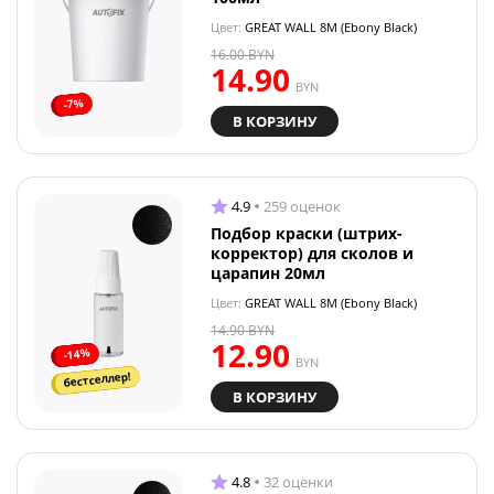
Цвет:
GREAT WALL 8M (Ebony Black)
16.00
BYN
14.90
BYN
-7%
В КОРЗИНУ
4.9
259 оценок
Подбор краски (штрих-
корректор) для сколов и
царапин 20мл
Цвет:
GREAT WALL 8M (Ebony Black)
14.90
BYN
12.90
-14%
BYN
бестселлер!
В КОРЗИНУ
4.8
32 оценки