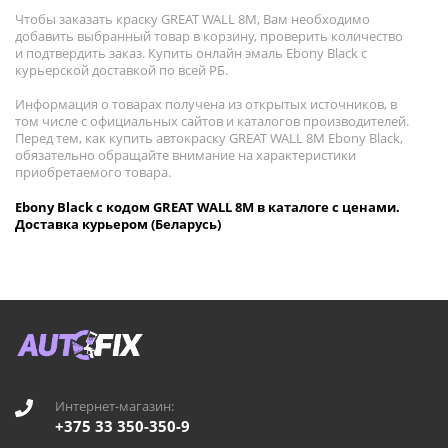
Чтобы заказать краску GREAT WALL 8M, Вам необходимо
добавить выбранный товар в корзину, проверить количество
и подтвердить заказ. Купить онлайн эмаль Ebony Black с
курьерской доставкой по всей РБ.
Информация о товарах получена из открытых источников, в
том числе с официальных сайтов и каталогов производителей.
Перед тем, как купить автокраску GREAT WALL 8M Ebony Black,
обязательно обращайте внимание на характеристики
приобретаемого товара.
Ebony Black с кодом GREAT WALL 8M в каталоге с ценами.
Доставка курьером (Беларусь)
Интернет-магазин:
+375 33 350-350-9