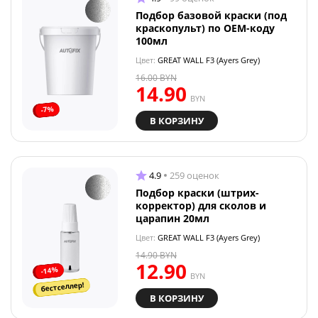
Подбор базовой краски (под
краскопульт) по OEM-коду
100мл
Цвет:
GREAT WALL F3 (Ayers Grey)
16.00
BYN
14.90
BYN
-7%
В КОРЗИНУ
4.9
259 оценок
Подбор краски (штрих-
корректор) для сколов и
царапин 20мл
Цвет:
GREAT WALL F3 (Ayers Grey)
14.90
BYN
12.90
-14%
BYN
бестселлер!
В КОРЗИНУ