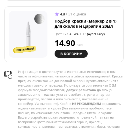
4.8
31 оценка
Подбор краски (маркер 2 в 1)
для сколов и царапин 20мл
Цвет:
GREAT WALL F3 (Ayers Grey)
14.90
BYN
бестселлер!
В КОРЗИНУ
Информация о цвете получена из открытых источников, в том
числе из официальных каталогов и сайтов производителей. Краска
предназначена только для полной окраски кузова автомобиля /
методом плавного перехода. Используется оригинальная OEM-
формула завода-изготовителя,
допуск разнотона до 10%
(в
зависимости от года выпуска автомобиля, страны и партии
производства, партии и типа пигментов, поставляемых на
конвейер, УФ-выгорания). Крайне
НЕ РЕКОМЕНДУЕМ
окрашивать
отдельные элементы кузова (без выполнения пробного тест-
напыла) во избежание разнотона. Передача цвета на экране
Вашего устройства может отличаться от реальной, так как на
восприятие цвета влияют технология экрана, яркость,
контрастность, цветовая температура, отражения, блеск, условия