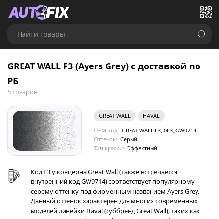
Найти товары
GREAT WALL F3 (Ayers Grey) с доставкой по
РБ
5 товаров
GREAT WALL
HAVAL
OEM-код:
GREAT WALL F3, 0F3, GW9714
Оттенок:
Серый
Тип краски:
Эффектный
Код F3 у концерна Great Wall (также встречается
внутренний код GW9714) соответствует популярному
серому оттенку под фирменным названием Ayers Grey.
Данный оттенок характерен для многих современных
моделей линейки Haval (суббренд Great Wall), таких как