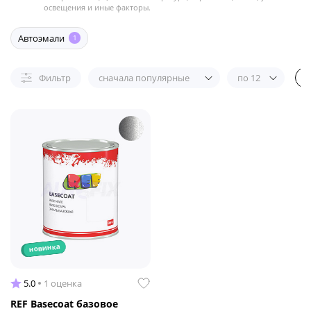
освещения и иные факторы.
Автоэмали
1
Фильтр
сначала популярные
по 12
новинка
5.0
1 оценка
REF Basecoat базовое