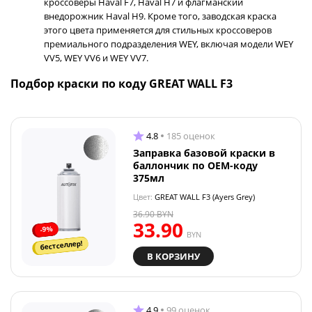
кроссоверы Haval F7, Haval H7 и флагманский
внедорожник Haval H9. Кроме того, заводская краска
этого цвета применяется для стильных кроссоверов
премиального подразделения WEY, включая модели WEY
VV5, WEY VV6 и WEY VV7.
Подбор краски по коду GREAT WALL F3
4.8
185 оценок
Заправка базовой краски в
баллончик по OEM-коду
375мл
Цвет:
GREAT WALL F3 (Ayers Grey)
36.90
BYN
33.90
-9%
BYN
бестселлер!
В КОРЗИНУ
4.9
99 оценок