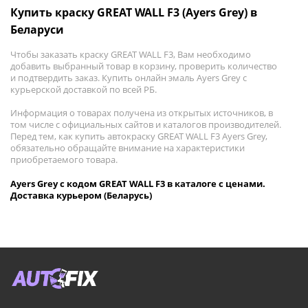
Купить краску GREAT WALL F3 (Ayers Grey) в
Беларуси
Чтобы заказать краску GREAT WALL F3, Вам необходимо
добавить выбранный товар в корзину, проверить количество
и подтвердить заказ. Купить онлайн эмаль Ayers Grey с
курьерской доставкой по всей РБ.
Информация о товарах получена из открытых источников, в
том числе с официальных сайтов и каталогов производителей.
Перед тем, как купить автокраску GREAT WALL F3 Ayers Grey,
обязательно обращайте внимание на характеристики
приобретаемого товара.
Ayers Grey с кодом GREAT WALL F3 в каталоге с ценами.
Доставка курьером (Беларусь)