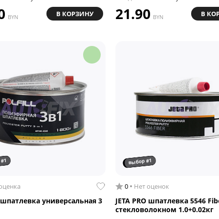
0
21.90
В КОРЗИНУ
В КО
BYN
BYN
 #1
выбор #1
 оценка
0
Нет оценок
 шпатлевка универсальная 3
JETA PRO шпатлевка 5546 Fib
стекловолокном 1.0+0.02кг