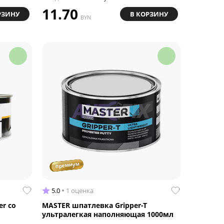
11.70
РЗИНУ
В КОРЗИНУ
BYN
премиум
5.0
1 оценка
er со
MASTER шпатлевка Gripper-T
ультралегкая наполняющая 1000мл