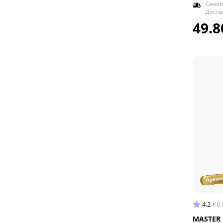
Самов
Доста
49.8
прем
4.2
6
MASTER 