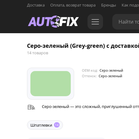
Доставка
Оплата, возврат товара
Бренды
Как подо
Серо-зеленый (Grey-green) с доставко
14 товаров
OEM-код:
Серо-зеленый
Оттенок:
Серо-зеленый
Серо-зеленый — это сложный, приглушенный отт
Шпатлевки
14