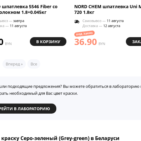
 шпатлевка 5546 Fiber со
NORD CHEM шпатлевка Uni M
олокном 1.8+0.045кг
720 1.8кг
ывоз —
завтра
Самовывоз —
11 августа
вка —
11 августа
Доставка —
12 августа
под заказ
0
36.90
В КОРЗИНУ
ЗАК
BYN
BYN
Вперед »
Все
шли подходящие предложения? Вы можете обратиться в лабораторию 
рать необходимый для Вас цвет краски.
РЕЙТИ В ЛАБОРАТОРИЮ
 краску Серо-зеленый (Grey-green) в Беларуси