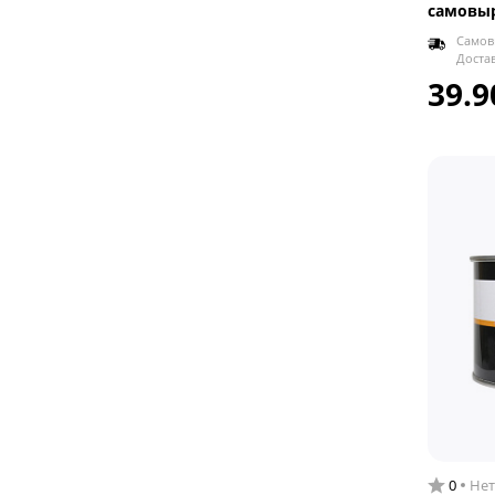
самовы
Самов
Доста
39.9
0
Нет