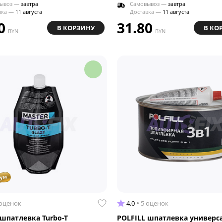
ывоз —
завтра
Самовывоз —
завтра
вка —
11 августа
Доставка —
11 августа
0
31.80
В КОРЗИНУ
В КО
BYN
BYN
иум
 оценок
4.0
5 оценок
шпатлевка Turbo-T
POLFILL шпатлевка универс