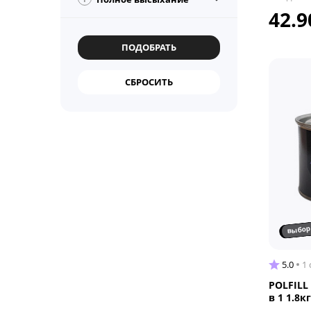
42.9
выбор
5.0
1
POLFILL
в 1 1.8кг