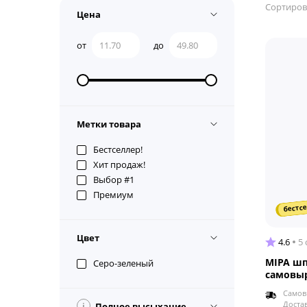
Сортиров
Цена
от
до
Метки товара
Бестселлер!
Хит продаж!
Выбор #1
Премиум
бестсе
Цвет
4.6
5
MIPA шп
Серо-зеленый
самовы
Самов
Доста
i
Полное высыхание