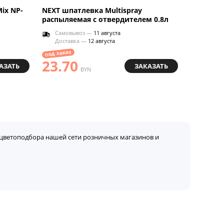
ix NP-
NEXT шпатлевка Multispray
распыляемая с отвердителем 0.8л
Самовывоз —
11 августа
Доставка —
12 августа
под заказ
23.70
АЗАТЬ
ЗАКАЗАТЬ
BYN
цветоподбора нашей сети розничных магазинов и