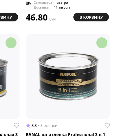
Самовывоз —
завтра
Доставка —
11 августа
46.80
РЗИНУ
В КОРЗИНУ
BYN
3.3
3 оценки
альная 3
RANAL шпатлевка Professional 3 в 1