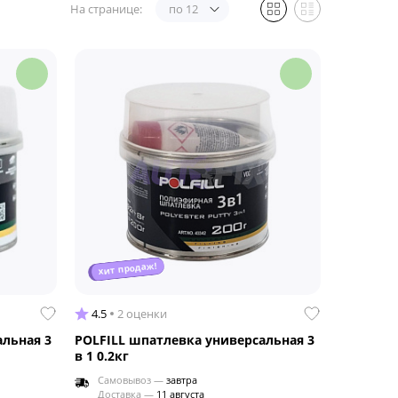
На странице:
по 12
хит продаж!
4.5
2 оценки
альная 3
POLFILL шпатлевка универсальная 3
в 1 0.2кг
Самовывоз —
завтра
Доставка —
11 августа