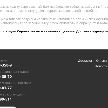
казать краску Серо-зеленый, Вам необходимо добавить выбранный това
пить онлайн эмаль Grey-green с курьерской доставкой по всей РБ.
ия о товарах получена из открытых источников, в том числе с официа
ть автокраску Серо-зеленый Grey-green, обязательно обращайте внима
en с кодом Серо-зеленый в каталоге с ценами. Доставка курьером
азин:
Доставка
Оплата 
0-350-9
Новости
газин, ПВЗ Полоцк:
0-35-70
газин, ПВЗ Витебск:
0-03-77
те с юр. лицами:
-99-511