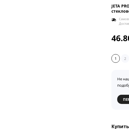
JETA PRO
стеклов
Самов
Доста
46.8
1
2
Не на
подоб
ПЕ
Купить