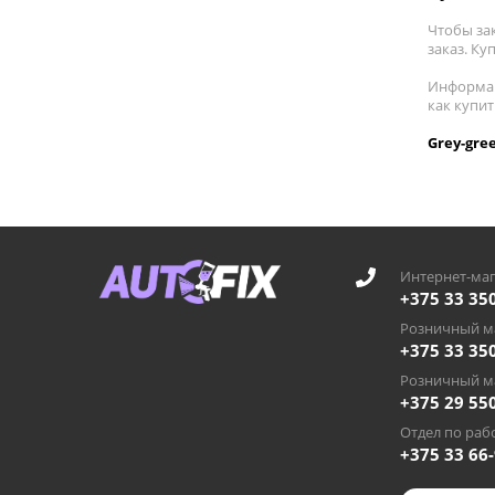
Чтобы за
заказ. Ку
Информац
как купи
Grey-gre
Интернет-маг
+375 33 35
Розничный ма
+375 33 35
Розничный ма
+375 29 55
Отдел по рабо
+375 33 66