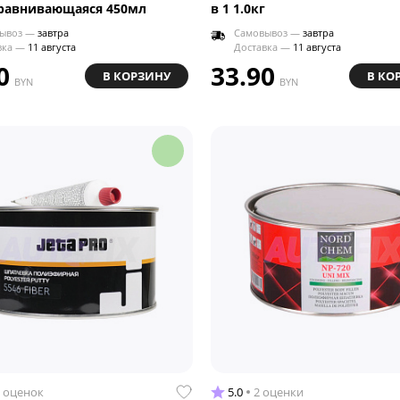
равнивающаяся 450мл
в 1 1.0кг
ывоз —
завтра
Самовывоз —
завтра
вка —
11 августа
Доставка —
11 августа
0
33.90
В КОРЗИНУ
В КО
BYN
BYN
 оценок
5.0
2 оценки