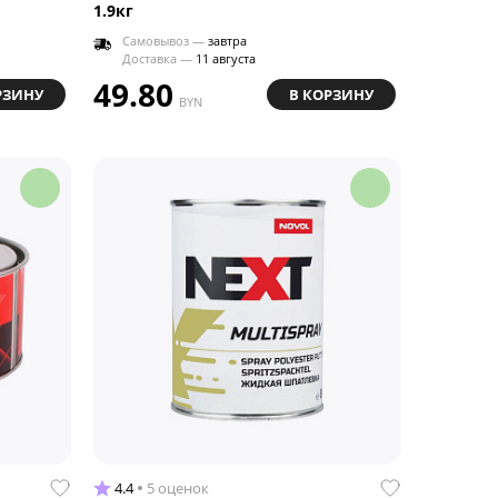
1.9кг
Самовывоз —
завтра
Доставка —
11 августа
49.80
РЗИНУ
В КОРЗИНУ
BYN
4.4
5 оценок