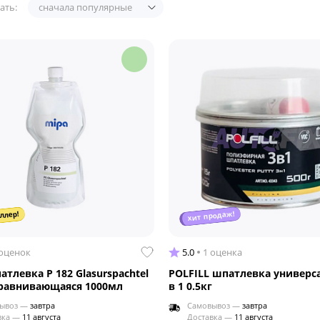
ать:
сначала популярные
хит продаж!
ллер!
 оценок
5.0
1 оценка
атлевка P 182 Glasurspachtel
POLFILL шпатлевка универс
равнивающаяся 1000мл
в 1 0.5кг
ывоз —
завтра
Самовывоз —
завтра
вка —
11 августа
Доставка —
11 августа