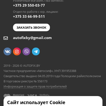
Розничный магазин, ПВЗ Витебск:
+375 29 550-03-77
Отдел по работе с юр. лицами:
+375 33 66-99-511
ЗАКАЗАТЬ ЗВОНОК
autofixby@gmail.com
2019 - 2026 © AUTOFIX.BY
Частное предприятие «Автосэлф», УНП 391953388
Свидетельство выдано 04.05.2019 года Полоцким райисполкомом
В торговом реестре № 556173
Информация о защите прав потребителей
Сайт использует Cookie