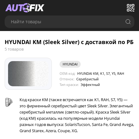
Найти товары
HYUNDAI KM (Sleek Silver) с доставкой по РБ
5 товаров
HYUNDAI
OEM-код:
HYUNDAI KM, K1, S7, Y5, RAH
Оттенок:
Серебристый
Тип краски:
Эффектный
Код краски KM (также встречается как K1, RAH, S7, Y5) —
это фирменный серебристый цвет Sleek Silver. Элегантный
серебристый металлик (светло-серый). Краска Sleek Silver
(код KM) красилась на популярные модели Hyundai
разных годов выпуска: SolarisTucson, Santa Fe, Grand Avega,
Grand Starex, Azera, Coupe, XG.