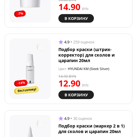
14.90
BYN
-7%
В КОРЗИНУ
4.9
259 оценок
Подбор краски (штрих-
корректор) для сколов и
царапин 20мл
Цвет:
HYUNDAI KM (Sleek Silver)
14.90
BYN
12.90
-14%
BYN
бестселлер!
В КОРЗИНУ
4.9
30 оценок
Подбор краски (маркер 2 в 1)
для сколов и царапин 20мл