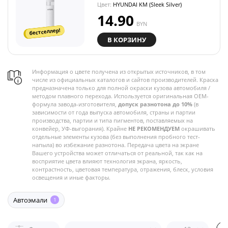
Цвет:
HYUNDAI KM (Sleek Silver)
14.90
BYN
бестселлер!
В КОРЗИНУ
Информация о цвете получена из открытых источников, в том
числе из официальных каталогов и сайтов производителей. Краска
предназначена только для полной окраски кузова автомобиля /
методом плавного перехода. Используется оригинальная OEM-
формула завода-изготовителя,
допуск разнотона до 10%
(в
зависимости от года выпуска автомобиля, страны и партии
производства, партии и типа пигментов, поставляемых на
конвейер, УФ-выгорания). Крайне
НЕ РЕКОМЕНДУЕМ
окрашивать
отдельные элементы кузова (без выполнения пробного тест-
напыла) во избежание разнотона. Передача цвета на экране
Вашего устройства может отличаться от реальной, так как на
восприятие цвета влияют технология экрана, яркость,
контрастность, цветовая температура, отражения, блеск, условия
освещения и иные факторы.
Автоэмали
1