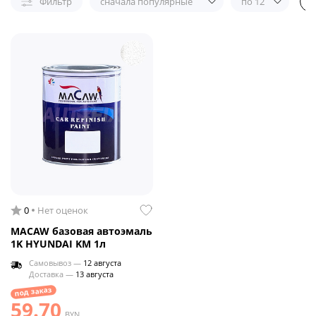
Фильтр
сначала популярные
по 12
0
Нет оценок
MACAW базовая автоэмаль
1K HYUNDAI KM 1л
Самовывоз —
12 августа
Доставка —
13 августа
под заказ
59.70
BYN