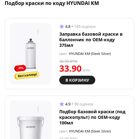
Подбор краски по коду HYUNDAI KM
4.8
185 оценок
Заправка базовой краски в
баллончик по OEM-коду
375мл
Цвет:
HYUNDAI KM (Sleek Silver)
36.90
BYN
33.90
-9%
BYN
бестселлер!
В КОРЗИНУ
4.9
99 оценок
Подбор базовой краски (под
краскопульт) по OEM-коду
100мл
Цвет:
HYUNDAI KM (Sleek Silver)
16.00
BYN