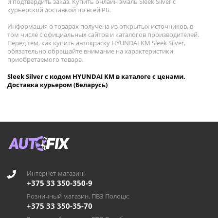
и подтвердить заказ. Купить онлайн эмаль Sleek Silver с
курьерской доставкой по всей РБ.
Информация о товарах получена из открытых источников, в
том числе с официальных сайтов и каталогов производителей.
Перед тем, как купить автокраску HYUNDAI KM Sleek Silver,
обязательно обращайте внимание на характеристики
приобретаемого товара.
Sleek Silver с кодом HYUNDAI KM в каталоге с ценами.
Доставка курьером (Беларусь)
Интернет-магазин:
+375 33 350-350-9
Розничный магазин, ПВЗ Полоцк:
+375 33 350-35-70